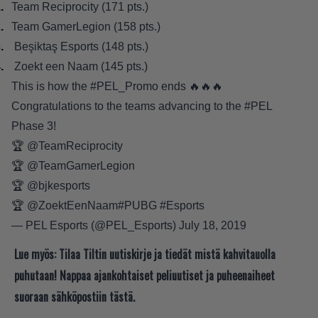
Team Reciprocity (171 pts.)
Team GamerLegion (158 pts.)
Beşiktaş Esports (148 pts.)
Zoekt een Naam (145 pts.)
This is how the
#PEL_Promo
ends 🔥🔥🔥
Congratulations to the teams advancing to the
#PEL
Phase 3!
🏆
@TeamReciprocity
🏆
@TeamGamerLegion
🏆
@bjkesports
🏆
@ZoektEenNaam
#PUBG
#Esports
— PEL Esports (@PEL_Esports)
July 18, 2019
Lue myös:
Tilaa Tiltin uutiskirje ja tiedät mistä kahvitauolla
puhutaan! Nappaa ajankohtaiset peliuutiset ja puheenaiheet
suoraan sähköpostiin tästä.