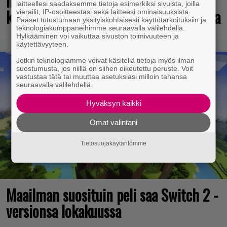
näyttäisi tulevan menestys – jo yli
laitteellesi saadaksemme tietoja esimerkiksi sivuista, joilla
kahden miljoonan pelaajan toivelistalla
vierailit, IP-osoitteestasi sekä laitteesi ominaisuuksista.
Pääset tutustumaan yksityiskohtaisesti käyttötarkoituksiin ja
teknologiakumppaneihimme seuraavalla välilehdellä.
Hylkääminen voi vaikuttaa sivuston toimivuuteen ja
käytettävyyteen.
Jotkin teknologiamme voivat käsitellä tietoja myös ilman
suostumusta, jos niillä on siihen oikeutettu peruste. Voit
vastustaa tätä tai muuttaa asetuksiasi milloin tahansa
seuraavalla välilehdellä.
Hyväksyn kaikki
Omat valintani
Tietosuojakäytäntömme
Maailman suosituin peli saa Switch 2 -
versionsa lokakuussa