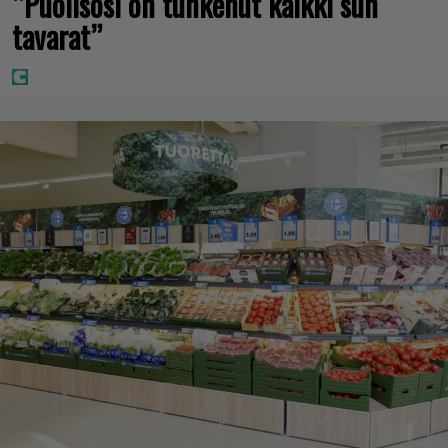
”Puolisosi on tunkenut kaikki sun
tavarat”