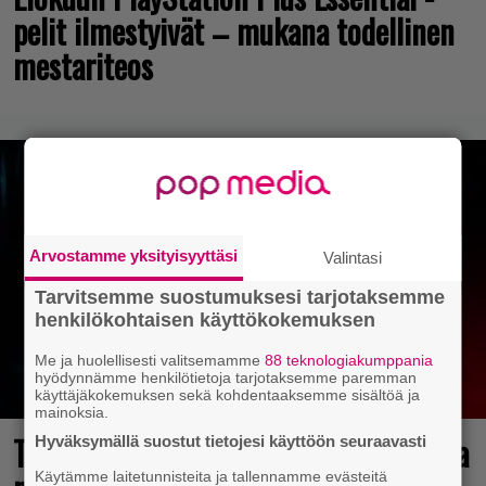
pelit ilmestyivät – mukana todellinen
mestariteos
Arvostamme yksityisyyttäsi
Valintasi
Tarvitsemme suostumuksesi tarjotaksemme
henkilökohtaisen käyttökokemuksen
Me ja huolellisesti valitsemamme
88 teknologiakumppania
hyödynnämme henkilötietoja tarjotaksemme paremman
käyttäjäkokemuksen sekä kohdentaaksemme sisältöä ja
mainoksia.
Tulevasta Resident Evil -uusioversiosta
Hyväksymällä suostut tietojesi käyttöön seuraavasti
Käytämme laitetunnisteita ja tallennamme evästeitä