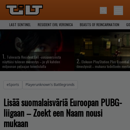
LAST SENTINEL
RESIDENT EVIL VERONICA
BEASTS OF REINCARNATION
GO
1.
Tulevasta Resident Evil -uusioversiosta
2.
näyttäisi tulevan menestys – jo yli kahden
Elokuun PlayStation Plus Essential 
miljoonan pelaajan toivelistalla
ilmestyivät – mukana todellinen mesta
eSports
Playerunknown's Battlegronds
Lisää suomalaisväriä Euroopan PUBG-
liigaan – Zoekt een Naam nousi
mukaan