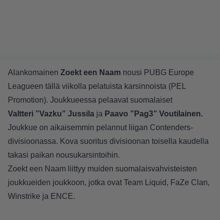
Alankomainen
Zoekt een Naam
nousi PUBG Europe
Leagueen tällä viikolla pelatuista karsinnoista (PEL
Promotion). Joukkueessa pelaavat suomalaiset
Valtteri ”Vazku” Jussila
ja
Paavo ”Pag3” Voutilainen.
Joukkue on aikaisemmin pelannut liigan Contenders-
divisioonassa. Kova suoritus divisioonan toisella kaudella
takasi paikan nousukarsintoihin.
Zoekt een Naam liittyy muiden suomalaisvahvisteisten
joukkueiden joukkoon, jotka ovat Team Liquid, FaZe Clan,
Winstrike ja ENCE.