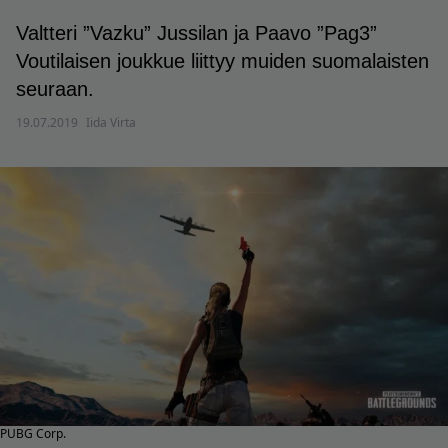
Valtteri ”Vazku” Jussilan ja Paavo ”Pag3”
Voutilaisen joukkue liittyy muiden suomalaisten
seuraan.
19.07.2019
Iida Virta
PUBG Corp.