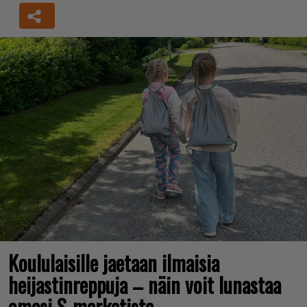
Koululaisille jaetaan ilmaisia
heijastinreppuja – näin voit lunastaa
omasi S-marketista