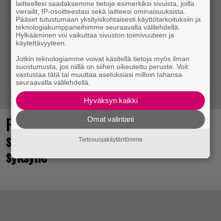
laitteellesi saadaksemme tietoja esimerkiksi sivuista, joilla
vierailit, IP-osoitteestasi sekä laitteesi ominaisuuksista.
Pääset tutustumaan yksityiskohtaisesti käyttötarkoituksiin ja
teknologiakumppaneihimme seuraavalla välilehdellä.
Hylkääminen voi vaikuttaa sivuston toimivuuteen ja
käytettävyyteen.
Jotkin teknologiamme voivat käsitellä tietoja myös ilman
suostumusta, jos niillä on siihen oikeutettu peruste. Voit
vastustaa tätä tai muuttaa asetuksiasi milloin tahansa
seuraavalla välilehdellä.
Hyväksyn kaikki
Point and click -henkisen Muumi-
Omat valintani
seikkailun julkaisuhaarukka tarkentui
Tietosuojakäytäntömme
syksylle