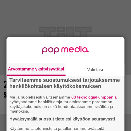
Arvostamme yksityisyyttäsi
Valintasi
Tarvitsemme suostumuksesi tarjotaksemme
25 kaikkien aikojen parasta
henkilökohtaisen käyttökokemuksen
supersankaripeliä listattu
Me ja huolellisesti valitsemamme
88 teknologiakumppania
hyödynnämme henkilötietoja tarjotaksemme paremman
käyttäjäkokemuksen sekä kohdentaaksemme sisältöä ja
mainoksia.
Hyväksymällä suostut tietojesi käyttöön seuraavasti
Käytämme laitetunnisteita ja tallennamme evästeitä