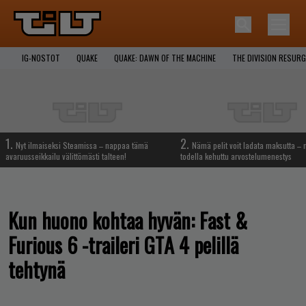
IG-NOSTOT
QUAKE
QUAKE: DAWN OF THE MACHINE
THE DIVISION RESUR
1.
2.
Nyt ilmaiseksi Steamissa – nappaa tämä
Nämä pelit voit ladata maksutta –
avaruusseikkailu välittömästi talteen!
todella kehuttu arvostelumenestys
Kun huono kohtaa hyvän: Fast &
Furious 6 -traileri GTA 4 pelillä
tehtynä