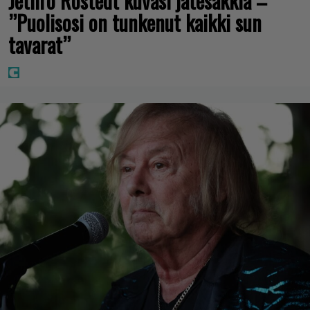
Jethro Rostedt kuvasi jätesäkkiä –
”Puolisosi on tunkenut kaikki sun
tavarat”