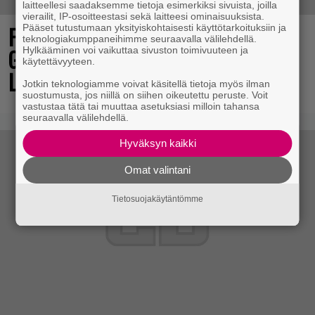
laitteellesi saadaksemme tietoja esimerkiksi sivuista, joilla
vierailit, IP-osoitteestasi sekä laitteesi ominaisuuksista.
Final Fantasy VII Revelation näytillä
Pääset tutustumaan yksityiskohtaisesti käyttötarkoituksiin ja
teknologiakumppaneihimme seuraavalla välilehdellä.
Gamescom-messujen Opening Night
Hylkääminen voi vaikuttaa sivuston toimivuuteen ja
käytettävyyteen.
Live -tapahtumassa
Jotkin teknologiamme voivat käsitellä tietoja myös ilman
suostumusta, jos niillä on siihen oikeutettu peruste. Voit
vastustaa tätä tai muuttaa asetuksiasi milloin tahansa
seuraavalla välilehdellä.
Hyväksyn kaikki
Omat valintani
Tietosuojakäytäntömme