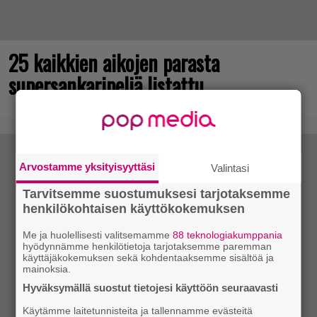
25 kaikkien aikojen parasta
supersankaripeliä listattu
Arvostamme yksityisyyttäsi
Valintasi
Tarvitsemme suostumuksesi tarjotaksemme
henkilökohtaisen käyttökokemuksen
Me ja huolellisesti valitsemamme
88 teknologiakumppania
hyödynnämme henkilötietoja tarjotaksemme paremman
käyttäjäkokemuksen sekä kohdentaaksemme sisältöä ja
mainoksia.
Hyväksymällä suostut tietojesi käyttöön seuraavasti
Käytämme laitetunnisteita ja tallennamme evästeitä