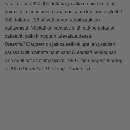
kasata rahaa 850 000 dollaria, ja alku on ainakin ollut
huima: tätä kirjoittaessa rahaa on saatu kirstuun jo yli 600
000 dollaria – 26 päivää ennen rahoitusjakson
päättymistä. Näyttääkin vahvasti siltä, että pc-pelaajat
pääsevät pelin kimppuun tulevaisuudessa.
Dreamfall Chapters
on jatkoa seikkailupelien ystävien
parissa kulttimainetta nauttivaan
Dreamfall
-pelisarjaan.
Sen edelliset osat ilmestyivät 1999 (
The Longest Journey
)
ja 2006 (
Dreamfall: The Longest Journey
).