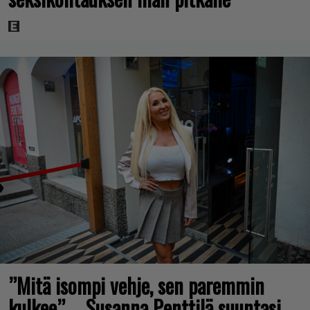
”Mitä isompi vehje, sen paremmin
kulkee” – Susanna Penttilä suuntasi