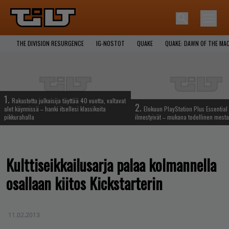
THE DIVISION RESURGENCE
IG-NOSTOT
QUAKE
QUAKE: DAWN OF THE MA
1.
Rakastettu julkaisija täyttää 40 vuotta, valtavat
2.
alet käynnissä – hanki itsellesi klassikoita
Elokuun PlayStation Plus Essential 
pikkurahalla
ilmestyivät – mukana todellinen mesta
Kulttiseikkailusarja palaa kolmannella
osallaan kiitos Kickstarterin
11.02.2013