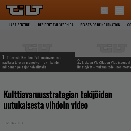
LAST SENTINEL
RESIDENT EVIL VERONICA
BEASTS OF REINCARNATION
GO
1.
Tulevasta Resident Evil -uusioversiosta
2.
näyttäisi tulevan menestys – jo yli kahden
Elokuun PlayStation Plus Essential 
miljoonan pelaajan toivelistalla
ilmestyivät – mukana todellinen mesta
Kulttiavaruusstrategian tekijöiden
uutukaisesta vihdoin video
02.04.2013