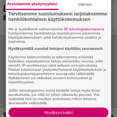
Arvostamme yksityisyyttäsi
Valintasi
Loistopeli Steamistä maksutta –
mutta pidä kiirettä lataamisen kanssa
Tarvitsemme suostumuksesi tarjotaksemme
henkilökohtaisen käyttökokemuksen
Me ja huolellisesti valitsemamme
88 teknologiakumppania
hyödynnämme henkilötietoja tarjotaksemme paremman
käyttäjäkokemuksen sekä kohdentaaksemme sisältöä ja
mainoksia.
Hyväksymällä suostut tietojesi käyttöön seuraavasti
Käytämme laitetunnisteita ja tallennamme evästeitä
laitteellesi saadaksemme tietoja esimerkiksi sivuista, joilla
vierailit, IP-osoitteestasi sekä laitteesi ominaisuuksista.
Pääset tutustumaan yksityiskohtaisesti käyttötarkoituksiin ja
teknologiakumppaneihimme seuraavalla välilehdellä.
Hylkääminen voi vaikuttaa sivuston toimivuuteen ja
käytettävyyteen.
Jotkin teknologiamme voivat käsitellä tietoja myös ilman
suostumusta, jos niillä on siihen oikeutettu peruste. Voit
vastustaa tätä tai muuttaa asetuksiasi milloin tahansa
seuraavalla välilehdellä.
Hyväksyn kaikki
Tulevasta Resident Evil -uusioversiosta