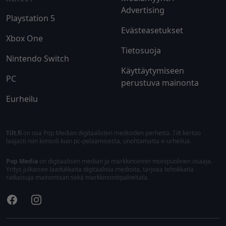
Advertising
Playstation 5
Evästeasetukset
Xbox One
Tietosuoja
Nintendo Switch
Käyttäytymiseen
PC
perustuva mainonta
Eurheilu
Tilt.fi
on osa Pop Median digitaalisten medioiden perhettä. Tilt kertoo
laajasti niin konsoli kuin pc-pelaamisesta, unohtamatta e-urheilua.
Pop Media
on digitaalisen median ja markkinoinnin monipuolinen osaaja.
Yritys julkaisee laadukkaita digitaalisia medioita, tarjoaa tehokkaita
ratkaisuja mainontaan sekä markkinointipalveluita.
Facebook
Instagram