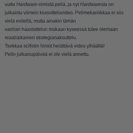
uutta
Hardware
-nimistä peliä, ja nyt
Hardwaresta
on
julkaistu viimein kiusoitteluvideo. Pelimekaniikkaa ei siis
vielä esitellä, mutta ainakin tämän
vanhan
haastattelun
mukaan kyseessä tulee olemaan
reaaliaikainen strategianaksuttelu.
Tsekkaa scifistin himot herättävä video ylhäältä!
Pelin julkaisupäivää ei ole vielä annettu.