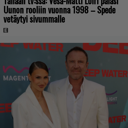
Tänään tv:ssä: Vesa-Matti Loiri palasi
Uunon rooliin vuonna 1998 – Spede
vetäytyi sivummalle