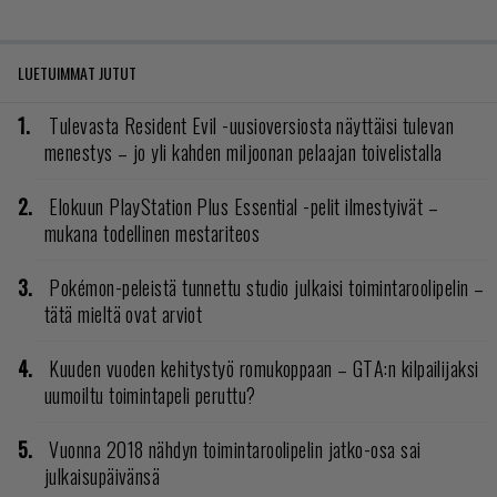
LUETUIMMAT JUTUT
Tulevasta Resident Evil -uusioversiosta näyttäisi tulevan
menestys – jo yli kahden miljoonan pelaajan toivelistalla
Elokuun PlayStation Plus Essential -pelit ilmestyivät –
mukana todellinen mestariteos
Pokémon-peleistä tunnettu studio julkaisi toimintaroolipelin –
tätä mieltä ovat arviot
Kuuden vuoden kehitystyö romukoppaan – GTA:n kilpailijaksi
uumoiltu toimintapeli peruttu?
Vuonna 2018 nähdyn toimintaroolipelin jatko-osa sai
julkaisupäivänsä