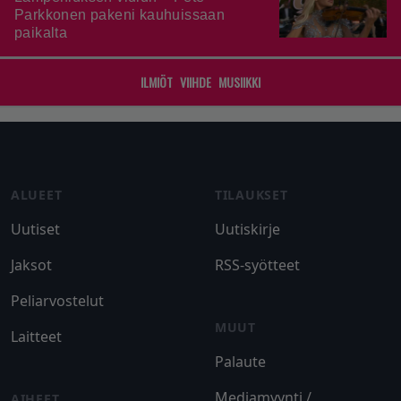
Parkkonen pakeni kauhuissaan
paikalta
ILMIÖT
VIIHDE
MUSIIKKI
Footer
ALUEET
TILAUKSET
Uutiset
Uutiskirje
Jaksot
RSS-syötteet
Peliarvostelut
MUUT
Laitteet
Palaute
Mediamyynti /
AIHEET