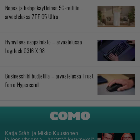
Nopea ja helppokäyttöinen 5G-reititin –
arvostelussa ZTE G5 Ultra
Hymyilevä näppäimistö – arvostelussa
Logitech G316 X 98
Businesshiiri budjetilla – arvostelussa Trust
Ferro Hyperscroll
Katja Ståhl ja Mikko Kuustonen
jälleen yhdessä – herättää kysymyksiä