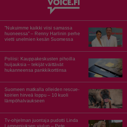
”Nukuimme kaikki viisi samassa
huoneessa” – Renny Harlinin perhe
vietti unelmien kesän Suomessa
Poliisi: Kauppakeskusten pihoilla
huijauksia – tekijät väittävät
hukanneensa pankkikorttinsa
Suomeen matkalla olleiden rescue-
koirien hirveä loppu – 10 kuoli
lämpöhalvaukseen
Tv-ohjelman juontaja pudotti Linda
Lampeniuksen viulun – Pete