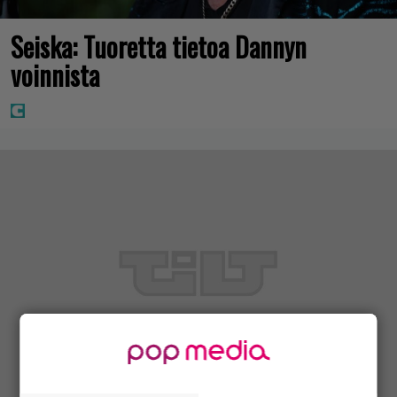
Seiska: Tuoretta tietoa Dannyn
voinnista