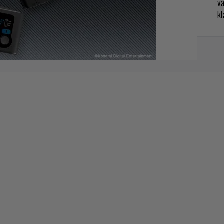
va
kl