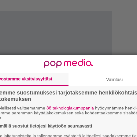
vostamme yksityisyyttäsi
Valintasi
LUETU
semme suostumuksesi tarjotaksemme henkilökohtai
ökokemuksen
L
ki
lellisesti valitsemamme
88 teknologiakumppania
hyödynnämme henkilö
semme paremman käyttäjäkokemuksen sekä kohdentaaksemme sisältöä
a.
U
ällä suostut tietojesi käyttöön seuraavasti
laitetunnisteita ja tallennamme evästeitä laitteellesi saadaksemme tie