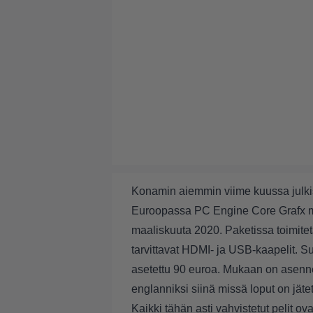
Konamin
aiemmin viime kuussa julk
Euroopassa PC Engine Core Grafx min
maaliskuuta 2020. Paketissa toimitet
tarvittavat HDMI- ja USB-kaapelit. 
asetettu 90 euroa. Mukaan on asennet
englanniksi siinä missä loput on jätet
Kaikki tähän asti vahvistetut pelit ov