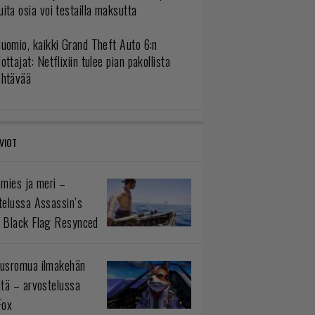
ita osia voi testailla maksutta
uomio, kaikki Grand Theft Auto 6:n
ottajat: Netflixiin tulee pian pakollista
ähtävää
VIOT
 mies ja meri –
telussa Assassin’s
 Black Flag Resynced
usromua ilmakehän
ltä – arvostelussa
Fox