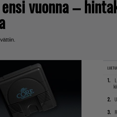
 ensi vuonna – hinta
a
ättiin.
LUETU
L
ki
U
R