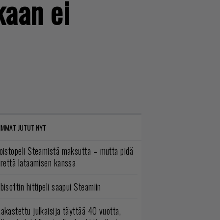
kaan ei
IMMAT JUTUT NYT
oistopeli Steamistä maksutta – mutta pidä
irettä lataamisen kanssa
bisoftin hittipeli saapui Steamiin
akastettu julkaisija täyttää 40 vuotta,