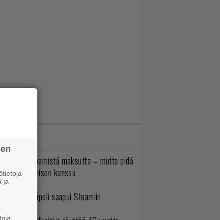
IMMAT JUTUT
sen
oistopeli Steamistä maksutta – mutta pidä
irettä lataamisen kanssa
tietoja
 ja
bisoftin hittipeli saapui Steamiin
toja