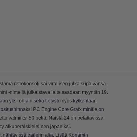
istama
retrokonsoli sai virallisen julkaisupäivänsä.
i -nimellä julkaistava laite saadaan myyntiin 19.
aan yksi ohjain sekä tietysti myös kytkentään
Suositushinnaksi PC Engine Core Grafx minille on
tu valmiiksi 50 peliä. Näistä 24 on pelattavissa
ty alkuperäiskielelleen japaniksi.
at nähtävissä trailerin alta. Lisää Konamin