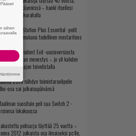
akastettu julkaisija täyttää 40 vuotta,
. Pääset
ltavat alet käynnissä – hanki itsellesi
e
assikoita pikkurahalla
n siihen
lokuun PlayStation Plus Essential -pelit
uraavalla
mestyivät – mukana todellinen mestariteos
ulevasta Resident Evil -uusioversiosta
yttäisi tulevan menestys – jo yli kahden
ljoonan pelaajan toivelistalla
äytäntömme
uonna 2018 nähdyn toimintaroolipelin
tko-osa sai julkaisupäivänsä
aailman suosituin peli saa Switch 2 -
ersionsa lokakuussa
akastettu pelisarja täyttää 25 vuotta –
onna 2012 julkaistu osa ilmaiseksi pc:lle,