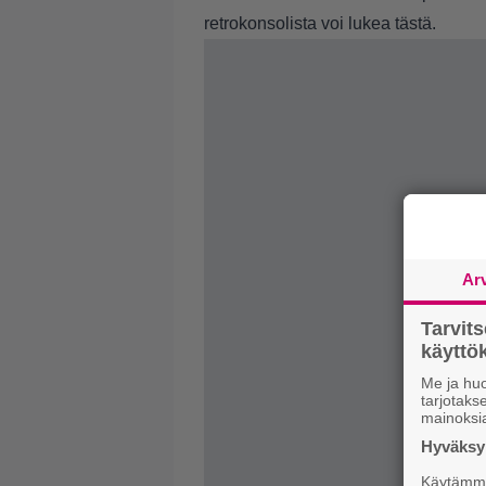
retrokonsolista voi lukea
tästä
.
Ar
Tarvit
käytt
Me ja huo
tarjotak
mainoksi
Hyväksym
Käytämme 