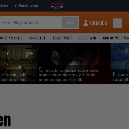
i.net
Leffatykki.com
KIRJAUDU
Etsi
CY OF ATLANTIS
IG-NOSTOT
TOMB RAIDER
GOD OF WAR
GOD OF WAR RAG
5.
Tulevasta Resident Evil -uusioversiosta
6.
lus Essential -pelit
näyttäisi tulevan menestys – jo yli kahden
Vuonna 
ellinen mestariteos
miljoonan pelaajan toivelistalla
osa sai jul
en