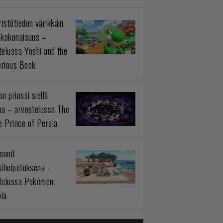
istötiedon värikkäin
okokonaisuus –
telussa Yoshi and the
rious Book
n prinssi siellä
aa – arvostelussa The
 Prince of Persia
monit
sihelpotuksena –
telussa Pokémon
ia