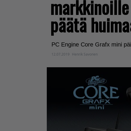
markkinoille
päätä huima
PC Engine Core Grafx mini päiv
12.07.2019
Henrik Savonen