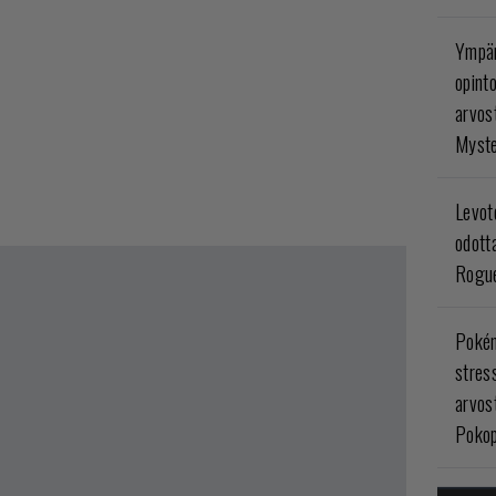
Ympär
opint
arvos
Myste
Levoto
odott
Rogue
Poké
stres
arvos
Pokop