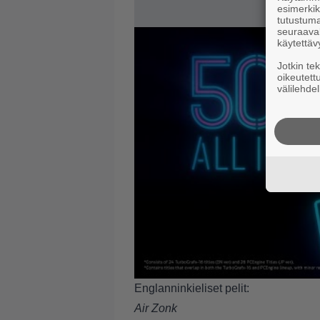
esimerkiks
tutustuma
seuraaval
käytettäv
Jotkin te
oikeutett
välilehdel
Englanninkieliset pelit:
Air Zonk