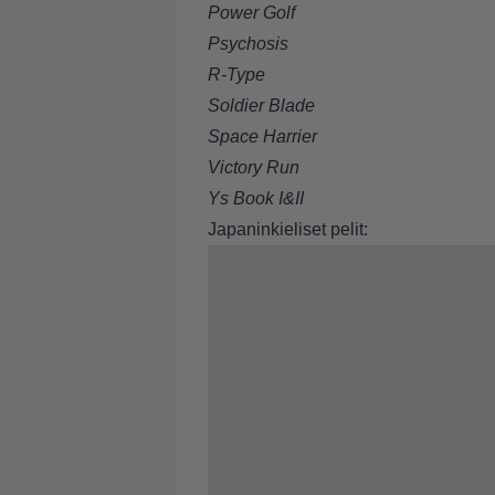
Power Golf
Psychosis
R-Type
Soldier Blade
Space Harrier
Victory Run
Ys Book I&II
Japaninkieliset pelit: