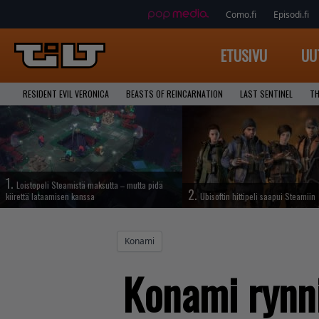
Como.fi
Episodi.fi
ETUSIVU
UU
RESIDENT EVIL VERONICA
BEASTS OF REINCARNATION
LAST SENTINEL
TH
1.
Loistopeli Steamistä maksutta – mutta pidä
2.
kiirettä lataamisen kanssa
Ubisoftin hittipeli saapui Steamiin
Konami
Konami rynn