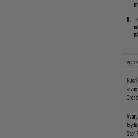
mu
H
od
n
PELIAR
Nuori
arvos
Creed
Avaru
täyde
Star 