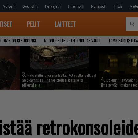
Voice.fi
Soundi.fi
Pelaaja.fi
Inferno.fi
Rumba.fi
Tilt.fi
Metel
TISET
PELIT
LAITTEET
E DIVISION RESURGENCE
MOONLIGHTER 2: THE ENDLESS VAULT
TOMB RAIDER: LEGA
3.
Rakastettu julkaisija täyttää 40 vuotta, valtavat
4.
alet käynnissä – hanki itsellesi klassikoita
Elokuun PlayStation P
pikkurahalla
ilmestyivät – mukana tod
istää retrokonsoleid