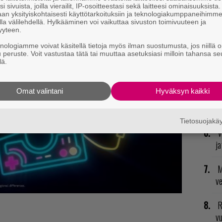
R
i sivuista, joilla vierailit, IP-osoitteestasi sekä laitteesi ominaisuuksista
va
an yksityiskohtaisesti käyttötarkoituksiin ja teknologiakumppaneihimm
la välilehdellä. Hylkääminen voi vaikuttaa sivuston toimivuuteen ja
kl
yyteen.
knologiamme voivat käsitellä tietoja myös ilman suostumusta, jos niillä o
E
u peruste. Voit vastustaa tätä tai muuttaa asetuksiasi milloin tahansa se
il
lä.
T
Omat valintani
Hyväksyn kaikki
nä
mi
Tietosuojak
V
ja
M
v
R
vu