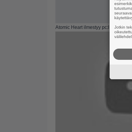
esimerkiks
tutustuma
seuraaval
käytettäv
Atomic Heart ilmestyy pc:lle, PS4:
Jotkin te
oikeutett
välilehdel