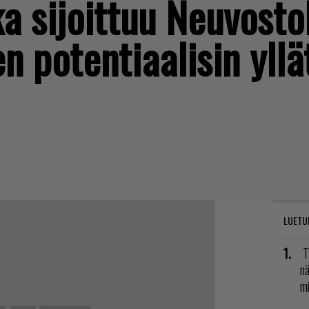
ka sijoittuu Neuvosto
 potentiaalisin yllä
LUETU
T
nä
mi