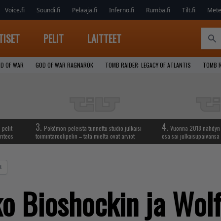
Voice.fi
Soundi.fi
Pelaaja.fi
Inferno.fi
Rumba.fi
Tilt.fi
Metel
TISET
PELIT
LAITTEET
D OF WAR
GOD OF WAR RAGNARÖK
TOMB RAIDER: LEGACY OF ATLANTIS
TOMB R
3.
4.
-pelit
Pokémon-peleistä tunnettu studio julkaisi
Vuonna 2018 nähdyn t
riteos
toimintaroolipelin – tätä mieltä ovat arviot
osa sai julkaisupäivänsä
t
ko Bioshockin ja Wol