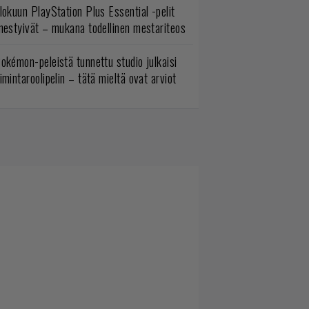
lokuun PlayStation Plus Essential -pelit
mestyivät – mukana todellinen mestariteos
okémon-peleistä tunnettu studio julkaisi
imintaroolipelin – tätä mieltä ovat arviot