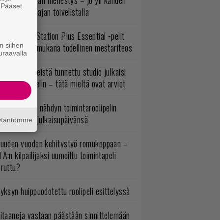
yttäisi tulevan menestys – jo yli kahden
. Pääset
ljoonan pelaajan toivelistalla
e
lokuun PlayStation Plus Essential -pelit
n siihen
mestyivät – mukana todellinen mestariteos
uraavalla
okémon-peleistä tunnettu studio julkaisi
imintaroolipelin – tätä mieltä ovat arviot
uonna 2018 nähdyn toimintaroolipelin
tko-osa sai julkaisupäivänsä
äytäntömme
uuden vuoden kehitystyö romukoppaan –
A:n kilpailijaksi uumoiltu toimintapeli
eruttu?
yksyn huippuodotettu roolipeli esittelyssä
itaaneja vastaan päästään sinnittelemään