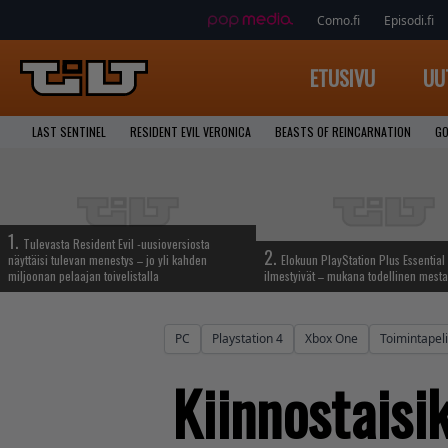
Como.fi
Episodi.fi
ETUSIVU
UU
LAST SENTINEL
RESIDENT EVIL VERONICA
BEASTS OF REINCARNATION
GO
1.
Tulevasta Resident Evil -uusioversiosta
2.
näyttäisi tulevan menestys – jo yli kahden
Elokuun PlayStation Plus Essential 
miljoonan pelaajan toivelistalla
ilmestyivät – mukana todellinen mesta
PC
Playstation 4
Xbox One
Toimintapeli
Kiinnostaisi