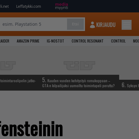
i.net
Leffatykki.com
KIRJAUDU
Etsi
AIDER
AMAZON PRIME
IG-NOSTOT
CONTROL RESONANT
CONTROL
MOO
5.
oimintaroolipelin jatko-
Kuuden vuoden kehitystyö romukoppaan –
6.
GTA:n kilpailijaksi uumoiltu toimintapeli peruttu?
Syksyn h
fensteinin