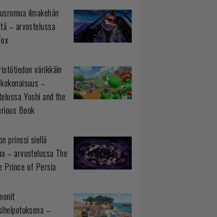
usromua ilmakehän
ltä – arvostelussa
Fox
istötiedon värikkäin
okokonaisuus –
telussa Yoshi and the
rious Book
n prinssi siellä
aa – arvostelussa The
 Prince of Persia
monit
sihelpotuksena –