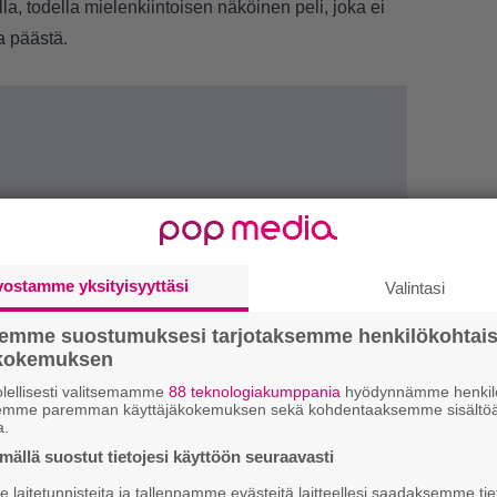
lla, todella mielenkiintoisen näköinen peli, joka ei
a päästä.
vostamme yksityisyyttäsi
Valintasi
semme suostumuksesi tarjotaksemme henkilökohtai
ökokemuksen
lellisesti valitsemamme
88 teknologiakumppania
hyödynnämme henkilö
semme paremman käyttäjäkokemuksen sekä kohdentaaksemme sisältöä
LUETU
a.
ällä suostut tietojesi käyttöön seuraavasti
T
laitetunnisteita ja tallennamme evästeitä laitteellesi saadaksemme tie