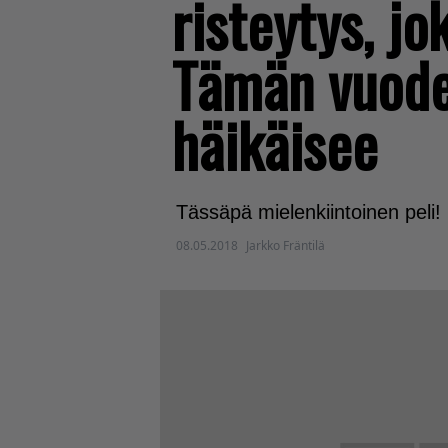
risteytys, jo
Tämän vuoden
häikäisee
Tässäpä mielenkiintoinen peli!
08.05.2018
Jarkko Fräntilä