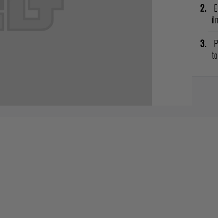
E
il
P
to