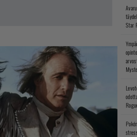
Avaru
täyde
Star 
Ympär
opint
arvos
Myste
Levoto
odott
Rogue
Poké
stres