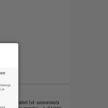
sen
tietoja
 ja
IMMAT JUTUT
ulevasta Resident Evil -uusioversiosta
toja