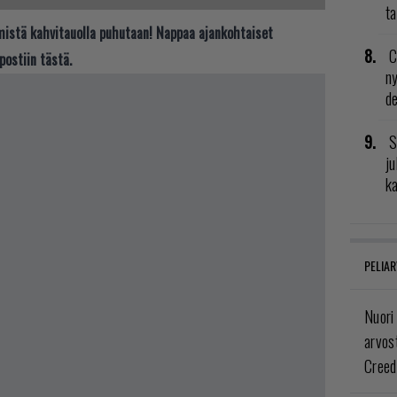
ta
t mistä kahvitauolla puhutaan! Nappaa ajankohtaiset
C
postiin tästä.
n
de
S
ju
k
PELIAR
Nuori
arvos
Creed