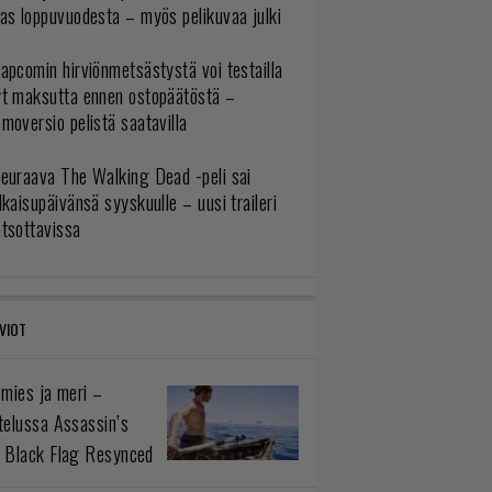
as loppuvuodesta – myös pelikuvaa julki
apcomin hirviönmetsästystä voi testailla
yt maksutta ennen ostopäätöstä –
moversio pelistä saatavilla
euraava The Walking Dead -peli sai
lkaisupäivänsä syyskuulle – uusi traileri
atsottavissa
VIOT
 mies ja meri –
telussa Assassin’s
 Black Flag Resynced