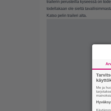
trailerin perusteilla kyseessä on tode
todellakaan ole sieltä tavallisimmast
Katso pelin traileri alta.
Ar
Tarvit
käytt
Me ja huo
tarjotak
mainoksi
Hyväksym
Käytämme 