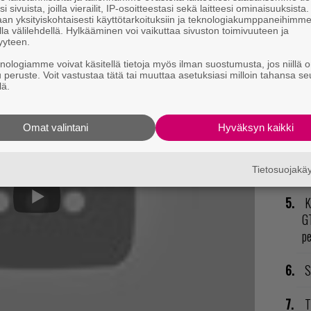
nä
i sivuista, joilla vierailit, IP-osoitteestasi sekä laitteesi ominaisuuksista
mi
an yksityiskohtaisesti käyttötarkoituksiin ja teknologiakumppaneihimm
la välilehdellä. Hylkääminen voi vaikuttaa sivuston toimivuuteen ja
yyteen.
E
lle sekä Xbox Onelle myöhemmin tänä vuonna.
knologiamme voivat käsitellä tietoja myös ilman suostumusta, jos niillä o
il
u peruste. Voit vastustaa tätä tai muuttaa asetuksiasi milloin tahansa se
lä.
P
to
Omat valintani
Hyväksyn kaikki
V
ja
Tietosuojak
K
GT
p
S
T