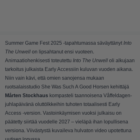
Summer Game Fest 2025 -tapahtumassa säväyttänyt
Into
The Unwell
on lipsahtanut ensi vuoteen.
Animaatiohenkisesti toteutettu
Into The Unwell
oli alkujaan
tarkoitus julkaista Early Accessiin kuluvan vuoden aikana.
Niin vain kävi, että omien sanojensa mukaan
ruotsalaisstudio She Was Such A Good Horsen kehittäjä
Mårten Stockhaus
kompasteli taannoisena Våffeldagen-
juhlapäivänä oluttölkkeihin tuhoten totaalisesti Early
Access -version. Vastoinkäymisen vuoksi julkaisu on
päätetty siirtää vuodelle 2027 – vieläpä ihan lopullisena
versiona. Viivästystä kuvaileva hulvaton video upotettuna
uutisen lopussa.