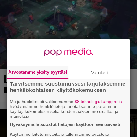
Arvostamme yksityisyyttäsi
Valintasi
Loistopeli Steamistä maksutta –
Tarvitsemme suostumuksesi tarjotaksemme
mutta pidä kiirettä lataamisen kanssa
henkilökohtaisen käyttökokemuksen
Me ja huolellisesti valitsemamme
88 teknologiakumppania
hyödynnämme henkilötietoja tarjotaksemme paremman
käyttäjäkokemuksen sekä kohdentaaksemme sisältöä ja
mainoksia.
Hyväksymällä suostut tietojesi käyttöön seuraavasti
Käytämme laitetunnisteita ja tallennamme evästeitä