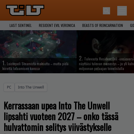
LAST SENTINEL
RESIDENT EVIL VERONICA
BEASTS OF REINCARNATION
GO
2.
Tulevasta Resident Evil -uusiovers
1.
Loistopeli Steamistä maksutta – mutta pidä
näyttäisi tulevan menestys – jo yli ka
kiirettä lataamisen kanssa
miljoonan pelaajan toivelistalla
PC
Into The Unwell
Kerrassaan upea Into The Unwell
lipsahti vuoteen 2027 – onko tässä
hulvattomin selitys viivästykselle