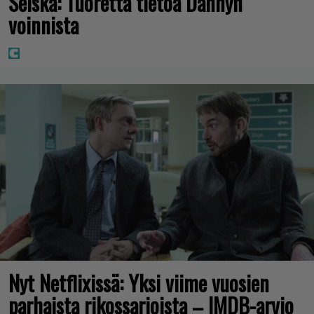
Seiska: Tuoretta tietoa Dannyn
voinnista
Nyt Netflixissä: Yksi viime vuosien
parhaista rikossarjoista – IMDB-arvio