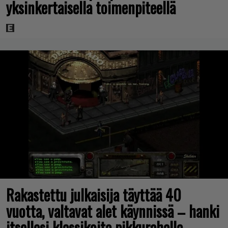
yksinkertaisella toimenpiteellä
Rakastettu julkaisija täyttää 40
vuotta, valtavat alet käynnissä – hanki
itsellesi klassikoita pikkurahalla