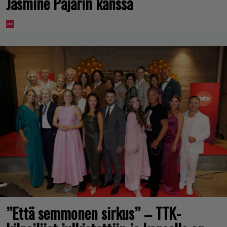
Jasmine Pajarin kanssa
”Että semmonen sirkus” – TTK-