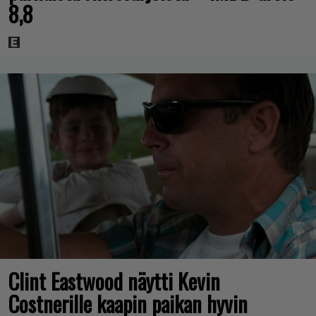
8,8
Clint Eastwood näytti Kevin
Costnerille kaapin paikan hyvin