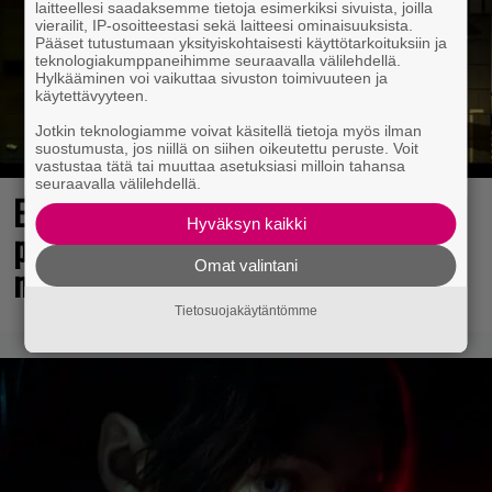
laitteellesi saadaksemme tietoja esimerkiksi sivuista, joilla
vierailit, IP-osoitteestasi sekä laitteesi ominaisuuksista.
Pääset tutustumaan yksityiskohtaisesti käyttötarkoituksiin ja
teknologiakumppaneihimme seuraavalla välilehdellä.
Hylkääminen voi vaikuttaa sivuston toimivuuteen ja
käytettävyyteen.
Jotkin teknologiamme voivat käsitellä tietoja myös ilman
suostumusta, jos niillä on siihen oikeutettu peruste. Voit
vastustaa tätä tai muuttaa asetuksiasi milloin tahansa
seuraavalla välilehdellä.
Elokuun PlayStation Plus Essential -
Hyväksyn kaikki
pelit ilmestyivät – mukana todellinen
Omat valintani
mestariteos
Tietosuojakäytäntömme