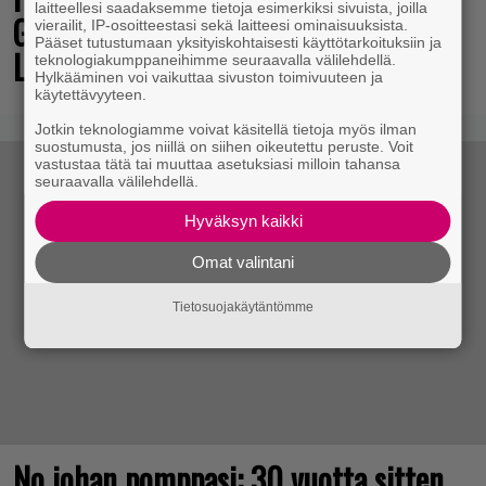
laitteellesi saadaksemme tietoja esimerkiksi sivuista, joilla
Gamescom-messujen Opening Night
vierailit, IP-osoitteestasi sekä laitteesi ominaisuuksista.
Pääset tutustumaan yksityiskohtaisesti käyttötarkoituksiin ja
Live -tapahtumassa
teknologiakumppaneihimme seuraavalla välilehdellä.
Hylkääminen voi vaikuttaa sivuston toimivuuteen ja
käytettävyyteen.
Jotkin teknologiamme voivat käsitellä tietoja myös ilman
suostumusta, jos niillä on siihen oikeutettu peruste. Voit
vastustaa tätä tai muuttaa asetuksiasi milloin tahansa
seuraavalla välilehdellä.
Hyväksyn kaikki
Omat valintani
Tietosuojakäytäntömme
No johan pomppasi: 30 vuotta sitten