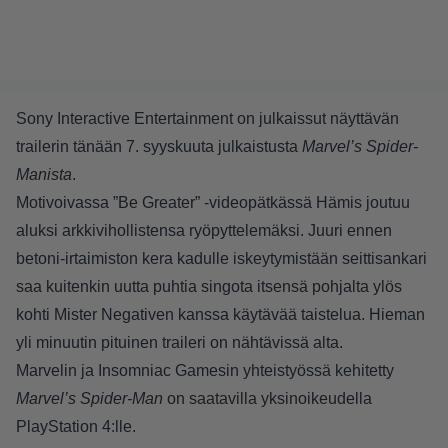
Sony Interactive Entertainment on julkaissut näyttävän
trailerin tänään 7. syyskuuta julkaistusta
Marvel’s Spider-
Manista
.
Motivoivassa ”Be Greater” -videopätkässä Hämis joutuu
aluksi arkkivihollistensa ryöpyttelemäksi. Juuri ennen
betoni-irtaimiston kera kadulle iskeytymistään seittisankari
saa kuitenkin uutta puhtia singota itsensä pohjalta ylös
kohti Mister Negativen kanssa käytävää taistelua. Hieman
yli minuutin pituinen traileri on nähtävissä alta.
Marvelin ja Insomniac Gamesin yhteistyössä kehitetty
Marvel’s Spider-Man
on saatavilla yksinoikeudella
PlayStation 4:lle.