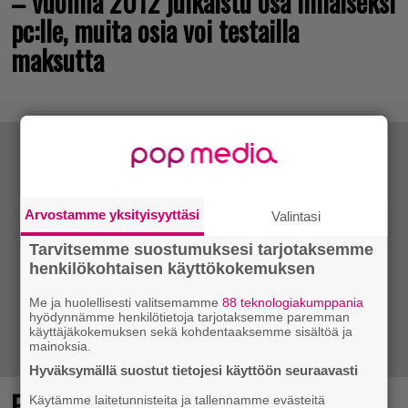
– vuonna 2012 julkaistu osa ilmaiseksi
pc:lle, muita osia voi testailla
maksutta
Arvostamme yksityisyyttäsi
Valintasi
Tarvitsemme suostumuksesi tarjotaksemme
henkilökohtaisen käyttökokemuksen
Me ja huolellisesti valitsemamme
88 teknologiakumppania
hyödynnämme henkilötietoja tarjotaksemme paremman
käyttäjäkokemuksen sekä kohdentaaksemme sisältöä ja
mainoksia.
Hyväksymällä suostut tietojesi käyttöön seuraavasti
Final Fantasy VII Revelation näytillä
Käytämme laitetunnisteita ja tallennamme evästeitä