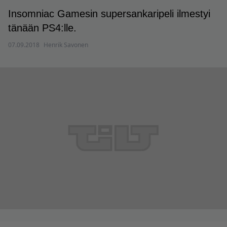
Insomniac Gamesin supersankaripeli ilmestyi
tänään PS4:lle.
07.09.2018
Henrik Savonen