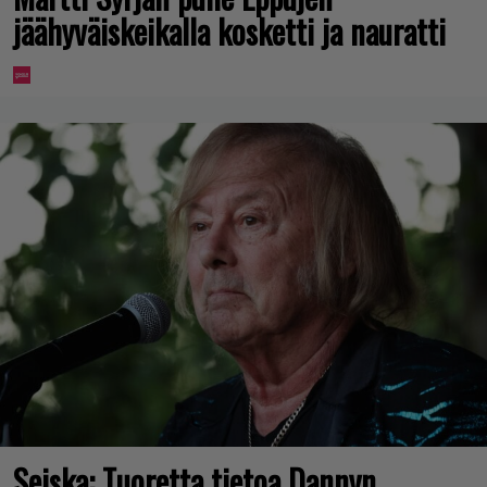
jäähyväiskeikalla kosketti ja nauratti
Seiska: Tuoretta tietoa Dannyn