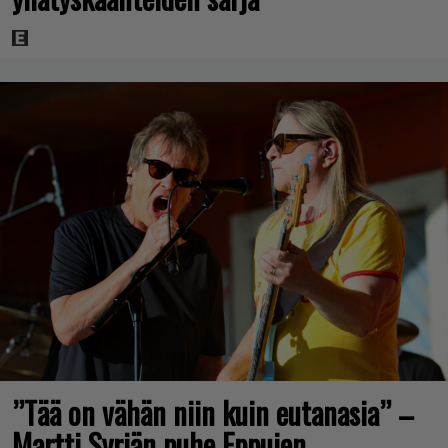
”Tää on vähän niin kuin eutanasia” –
Martti Syrjän puhe Eppujen