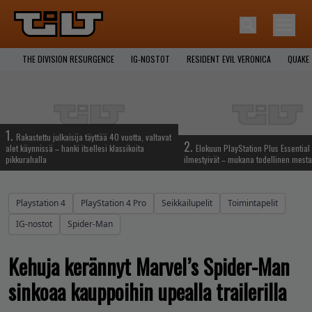
THE DIVISION RESURGENCE
IG-NOSTOT
RESIDENT EVIL VERONICA
QUAKE
1.
Rakastettu julkaisija täyttää 40 vuotta, valtavat
2.
alet käynnissä – hanki itsellesi klassikoita
Elokuun PlayStation Plus Essential 
pikkurahalla
ilmestyivät – mukana todellinen mesta
Playstation 4
PlayStation 4 Pro
Seikkailupelit
Toimintapelit
IG-nostot
Spider-Man
Kehuja kerännyt Marvel’s Spider-Man
sinkoaa kauppoihin upealla trailerilla