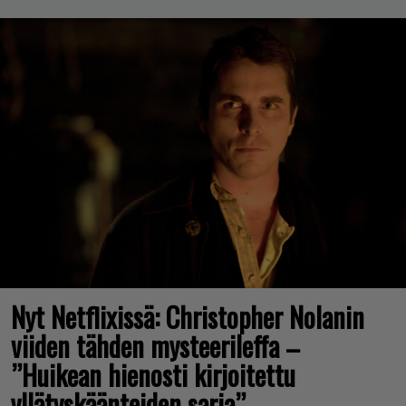
Nyt Netflixissä: Christopher Nolanin
viiden tähden mysteerileffa –
”Huikean hienosti kirjoitettu
yllätyskäänteiden sarja”