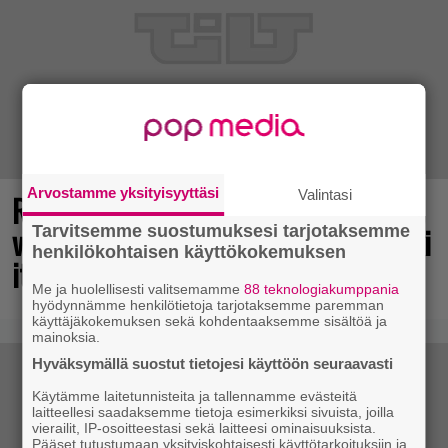
Arvostamme yksityisyyttäsi
Valintasi
Rakastettu julkaisija täyttää 40
vuotta, valtavat alet käynnissä – hanki
Tarvitsemme suostumuksesi tarjotaksemme
henkilökohtaisen käyttökokemuksen
itsellesi klassikoita pikkurahalla
Me ja huolellisesti valitsemamme
88 teknologiakumppania
hyödynnämme henkilötietoja tarjotaksemme paremman
käyttäjäkokemuksen sekä kohdentaaksemme sisältöä ja
mainoksia.
Hyväksymällä suostut tietojesi käyttöön seuraavasti
Käytämme laitetunnisteita ja tallennamme evästeitä
laitteellesi saadaksemme tietoja esimerkiksi sivuista, joilla
vierailit, IP-osoitteestasi sekä laitteesi ominaisuuksista.
Pääset tutustumaan yksityiskohtaisesti käyttötarkoituksiin ja