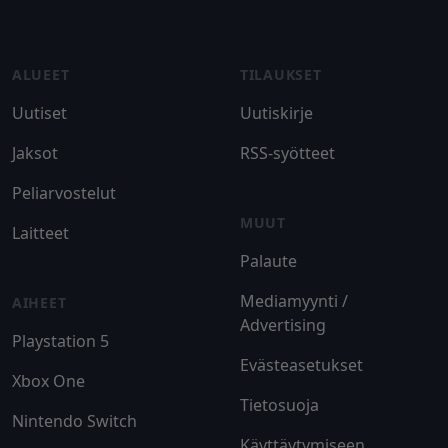
Footer
ALUEET
TILAUKSET
Uutiset
Uutiskirje
Jaksot
RSS-syötteet
Peliarvostelut
MUUT
Laitteet
Palaute
Mediamyynti /
AIHEET
Advertising
Playstation 5
Evästeasetukset
Xbox One
Tietosuoja
Nintendo Switch
Käyttäytymiseen