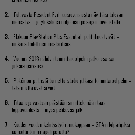
Tulevasta Resident Evil -uusioversiosta näyttäisi tulevan
menestys – jo yli kahden miljoonan pelaajan toivelistalla
Elokuun PlayStation Plus Essential -pelit ilmestyivät –
mukana todellinen mestariteos
Vuonna 2018 nähdyn toimintaroolipelin jatko-osa sai
julkaisupäivänsä
Pokémon-peleistä tunnettu studio julkaisi toimintaroolipelin –
tätä mieltä ovat arviot
Titaaneja vastaan päästään sinnittelemään taas
loppuvuodesta – myös pelikuvaa julki
Kuuden vuoden kehitystyö romukoppaan – GTA:n kilpailijaksi
uumoiltu toimintapeli peruttu?