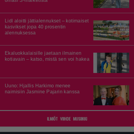
omasi S-marketista
Lidl aloitti jättialennukset – kotimaiset
kasvikset jopa 40 prosentin
alennuksessa
Ekaluokkalaisille jaetaan ilmainen
kotiavain – katso, mistä sen voi hakea
Uuno: Hjallis Harkimo menee
naimisiin Jasmine Pajarin kanssa
ILMIÖT
VIIHDE
MUSIIKKI