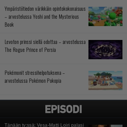
Ympäristötiedon värikkäin opintokokonaisuus
– arvostelussa Yoshi and the Mysterious
Book
Levoton prinssi siellä odottaa – arvostelussa
The Rogue Prince of Persia
Pokémonit stressihelpotuksena –
arvostelussa Pokémon Pokopia
Tänään tv:ssä: Vesa-Matti Loiri palasi