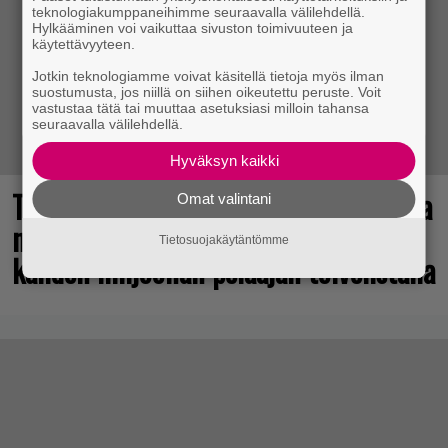
teknologiakumppaneihimme seuraavalla välilehdellä.
Hylkääminen voi vaikuttaa sivuston toimivuuteen ja
käytettävyyteen.
Jotkin teknologiamme voivat käsitellä tietoja myös ilman
suostumusta, jos niillä on siihen oikeutettu peruste. Voit
vastustaa tätä tai muuttaa asetuksiasi milloin tahansa
seuraavalla välilehdellä.
Hyväksyn kaikki
Tulevasta Resident Evil -uusioversiosta
Omat valintani
näyttäisi tulevan menestys – jo yli
Tietosuojakäytäntömme
kahden miljoonan pelaajan toivelistalla