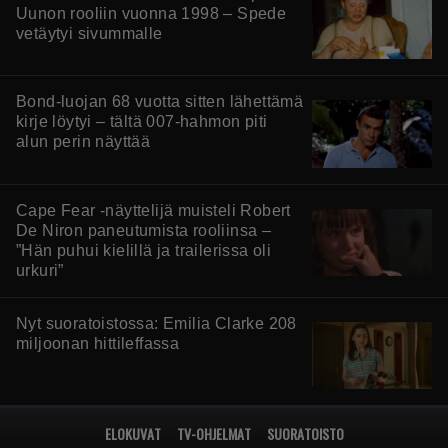
Uunon rooliin vuonna 1998 – Spede
vetäytyi sivummalle
Bond-luojan 68 vuotta sitten lähettämä
kirje löytyi – tältä 007-hahmon piti
alun perin näyttää
Cape Fear -näyttelijä muisteli Robert
De Niron paneutumista rooliinsa –
”Hän puhui kielillä ja trailerissa oli
urkuri”
Nyt suoratoistossa: Emilia Clarke 208
miljoonan hittileffassa
ELOKUVAT
TV-OHJELMAT
SUORATOISTO