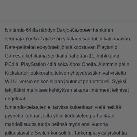
Nintendo 64:lla nähdyn
Banjo-Kazooien
henkinen
seuraaja
Yooka-Laylee
on yllättäen saanut julkaisupäivän.
Rare-pelitalon ex-työntekijöistä koostuvan Playtonic
Gamesin kehittämä seikkailu nähdään 11. huhtikuuta
PC:llä, PlayStation 4:llä sekä Xbox Onella. Aiemmin pelin
Kickstarter-joukkorahoituksen yhteydessäkin vahvistettu
Wii U -versio on sen sijaan joutunut peruutetuksi. Syyksi
tekijätiimi mainitsee kehityksen aikana ilmenneet tekniset
ongelmat.
Nintendo-pelaajien ei tarvitse kuitenkaan vielä heittää
pyyhettä kehään, sillä yhtiö tiedustelee parhaillaan
mahdollisuutta tuoda pelinsä myös ensi vuonna
julkaistavalle Switch-konsolille. Tarkempia yksityiskohtia