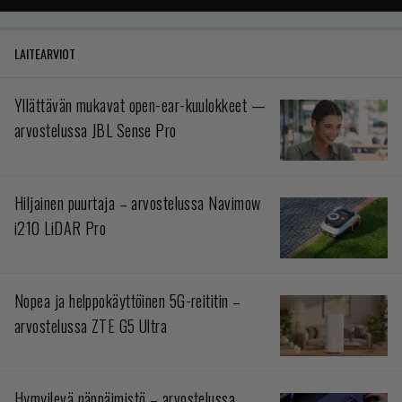
LAITEARVIOT
Yllättävän mukavat open-ear-kuulokkeet —
arvostelussa JBL Sense Pro
Hiljainen puurtaja – arvostelussa Navimow
i210 LiDAR Pro
Nopea ja helppokäyttöinen 5G-reititin –
arvostelussa ZTE G5 Ultra
Hymyilevä näppäimistö – arvostelussa