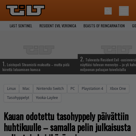
LAST SENTINEL
RESIDENT EVIL VERONICA
BEASTS OF REINCARNATION
GO
2.
Tulevasta Resident Evil -uusiovers
1.
Loistopeli Steamistä maksutta – mutta pidä
näyttäisi tulevan menestys – jo yli ka
kiirettä lataamisen kanssa
miljoonan pelaajan toivelistalla
Linux
Mac
Nintendo Switch
PC
Playstation 4
Xbox One
Tasohyppelyt
Yooka-Laylee
Kauan odotettu tasohyppely päivättiin
huhtikuulle – samalla pelin julkaisusta