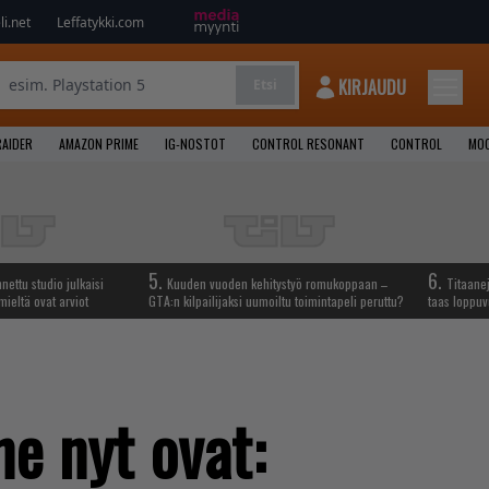
i.net
Leffatykki.com
KIRJAUDU
Etsi
AIDER
AMAZON PRIME
IG-NOSTOT
CONTROL RESONANT
CONTROL
MOO
5.
6.
ettu studio julkaisi
Kuuden vuoden kehitystyö romukoppaan –
Titaane
mieltä ovat arviot
GTA:n kilpailijaksi uumoiltu toimintapeli peruttu?
taas loppuv
ne nyt ovat: