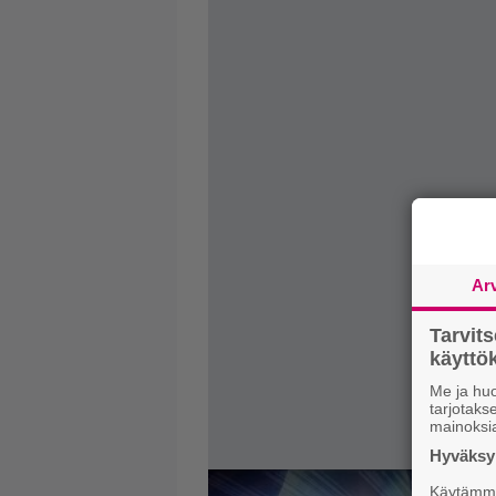
Ar
Tarvit
käytt
Me ja huo
tarjotak
mainoksi
Hyväksym
Käytämme 