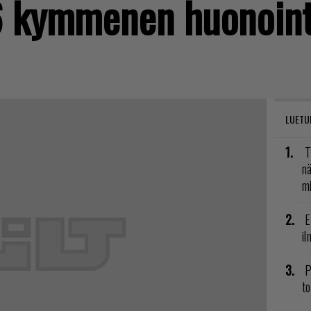
 kymmenen huonoint
LUETU
T
nä
mi
E
il
P
to