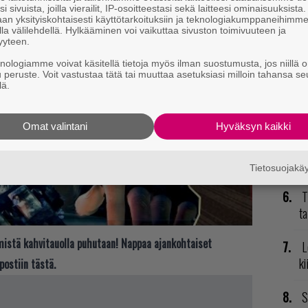
i sivuista, joilla vierailit, IP-osoitteestasi sekä laitteesi ominaisuuksista
an yksityiskohtaisesti käyttötarkoituksiin ja teknologiakumppaneihimm
V
la välilehdellä. Hylkääminen voi vaikuttaa sivuston toimivuuteen ja
yyteen.
ja
knologiamme voivat käsitellä tietoja myös ilman suostumusta, jos niillä o
u peruste. Voit vastustaa tätä tai muuttaa asetuksiasi milloin tahansa se
P
lä.
to
Omat valintani
Hyväksyn kaikki
K
GT
p
Tietosuojak
T
ta
t mistä kahvitauolla puhutaan! Nappaa ajankohtaiset
L
ki
postiin tästä.
S