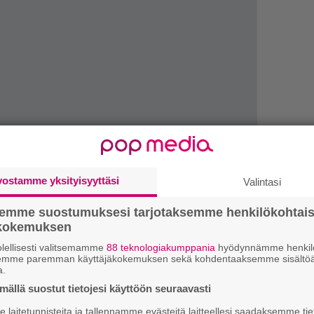
vostamme yksityisyyttäsi
Valintasi
LUETU
semme suostumuksesi tarjotaksemme henkilökohtai
T
ökokemuksen
nä
lellisesti valitsemamme
88 teknologiakumppania
hyödynnämme henkilö
mi
semme paremman käyttäjäkokemuksen sekä kohdentaaksemme sisältöä
a.
ällä suostut tietojesi käyttöön seuraavasti
E
il
laitetunnisteita ja tallennamme evästeitä laitteellesi saadaksemme tie