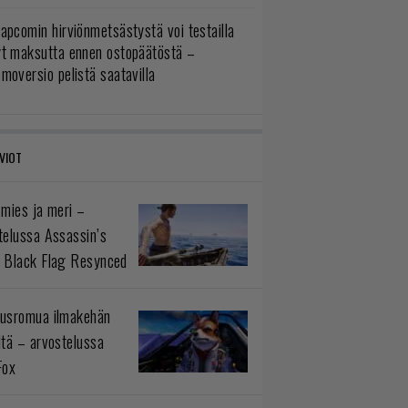
apcomin hirviönmetsästystä voi testailla
yt maksutta ennen ostopäätöstä –
moversio pelistä saatavilla
VIOT
 mies ja meri –
telussa Assassin’s
 Black Flag Resynced
usromua ilmakehän
ltä – arvostelussa
Fox