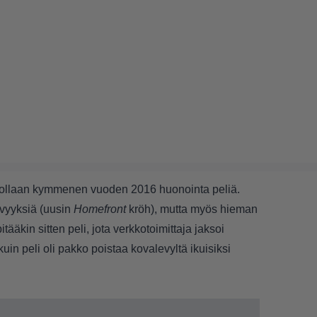
deollaan kymmenen vuoden 2016 huonointa peliä.
lvyyksiä (uusin
Homefront
kröh), mutta myös hieman
ääkin sitten peli, jota verkkotoimittaja jaksoi
uin peli oli pakko poistaa kovalevyltä ikuisiksi