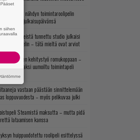
. Pääset
e
uonna 2018 nähdyn toimintaroolipelin
tko-osa sai julkaisupäivänsä
n siihen
uraavalla
okémon-peleistä tunnettu studio julkaisi
imintaroolipelin – tätä mieltä ovat arviot
uuden vuoden kehitystyö romukoppaan –
A:n kilpailijaksi uumoiltu toimintapeli
eruttu?
äytäntömme
itaaneja vastaan päästään sinnittelemään
as loppuvuodesta – myös pelikuvaa julki
oistopeli Steamistä maksutta – mutta pidä
irettä lataamisen kanssa
yksyn huippuodotettu roolipeli esittelyssä