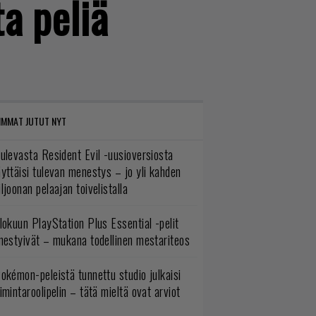
a peliä
IMMAT JUTUT NYT
ulevasta Resident Evil -uusioversiosta
yttäisi tulevan menestys – jo yli kahden
ljoonan pelaajan toivelistalla
lokuun PlayStation Plus Essential -pelit
mestyivät – mukana todellinen mestariteos
okémon-peleistä tunnettu studio julkaisi
imintaroolipelin – tätä mieltä ovat arviot