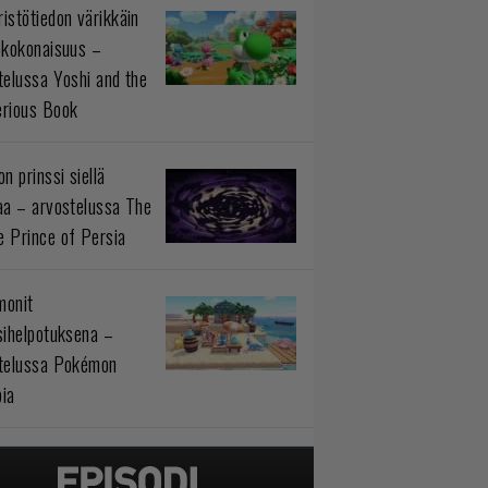
istötiedon värikkäin
okokonaisuus –
telussa Yoshi and the
rious Book
n prinssi siellä
aa – arvostelussa The
 Prince of Persia
monit
sihelpotuksena –
telussa Pokémon
ia