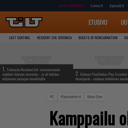
Como.fi
Episodi.fi
ETUSIVU
UU
LAST SENTINEL
RESIDENT EVIL VERONICA
BEASTS OF REINCARNATION
GO
1.
Tulevasta Resident Evil -uusioversiosta
2.
näyttäisi tulevan menestys – jo yli kahden
Elokuun PlayStation Plus Essential 
miljoonan pelaajan toivelistalla
ilmestyivät – mukana todellinen mesta
PC
Playstation 4
Xbox One
Kamppailu ol