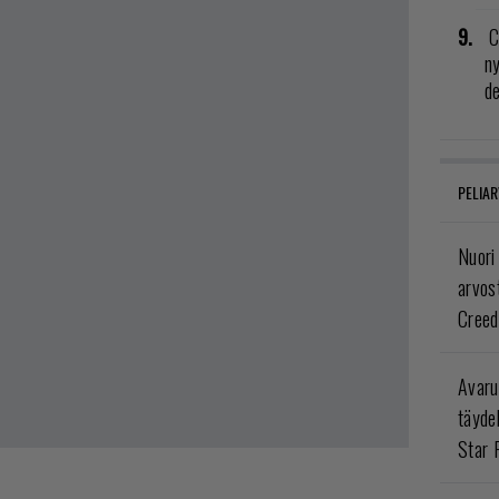
C
n
de
PELIAR
Nuori
arvos
Creed
Avaru
täyde
Star 