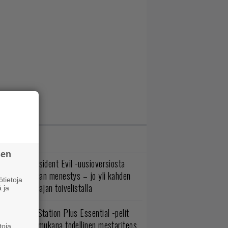
IMMAT JUTUT
sen
ulevasta Resident Evil -uusioversiosta
yttäisi tulevan menestys – jo yli kahden
tietoja
ljoonan pelaajan toivelistalla
 ja
lokuun PlayStation Plus Essential -pelit
mestyivät – mukana todellinen mestariteos
toja