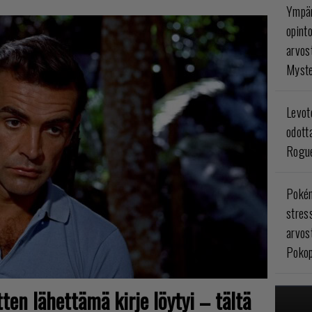
Ympär
opint
arvos
Myste
Levoto
odott
Rogue
Poké
stres
arvos
Pokop
ten lähettämä kirje löytyi – tältä