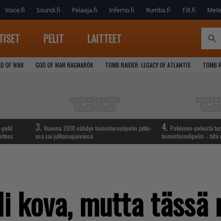
Voice.fi
Soundi.fi
Pelaaja.fi
Inferno.fi
Rumba.fi
Tilt.fi
Metel
TISET
PELIT
LAITTEET
D OF WAR
GOD OF WAR RAGNARÖK
TOMB RAIDER: LEGACY OF ATLANTIS
TOMB R
3.
4.
-pelit
Vuonna 2018 nähdyn toimintaroolipelin jatko-
Pokémon-peleistä tunn
riteos
osa sai julkaisupäivänsä
toimintaroolipelin – tätä 
i kova, mutta tässä 