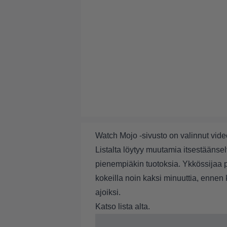
Watch Mojo -sivusto on valinnut vi
Listalta löytyy muutamia itsestäänse
pienempiäkin tuotoksia. Ykkössijaa pit
kokeilla noin kaksi minuuttia, ennen k
ajoiksi.
Katso lista alta.