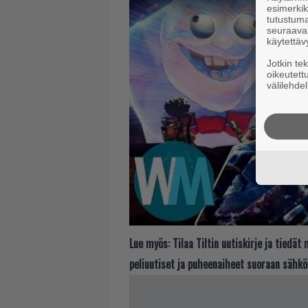
esimerkiks
tutustuma
seuraaval
käytettäv
Jotkin te
oikeutett
välilehdel
Lue myös:
Tilaa Tiltin uutiskirje ja tiedä
peliuutiset ja puheenaiheet suoraan sähkö