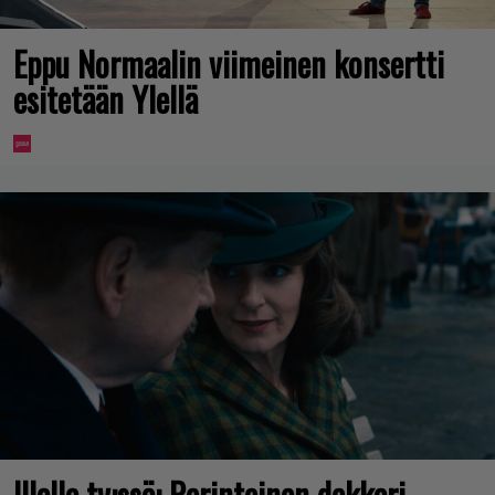
Eppu Normaalin viimeinen konsertti
esitetään Ylellä
Illalla tv:ssä: Perinteinen dekkari