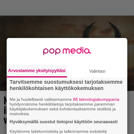
Arvostamme yksityisyyttäsi
Valintasi
Tarvitsemme suostumuksesi tarjotaksemme
henkilökohtaisen käyttökokemuksen
No johan pomppasi: 30 vuotta sitten
Me ja huolellisesti valitsemamme
88 teknologiakumppania
hyödynnämme henkilötietoja tarjotaksemme paremman
ilmestynyt klassikkoräiskintä sai
käyttäjäkokemuksen sekä kohdentaaksemme sisältöä ja
mainoksia.
valtavasti lisää sisältöä
Hyväksymällä suostut tietojesi käyttöön seuraavasti
Käytämme laitetunnisteita ja tallennamme evästeitä