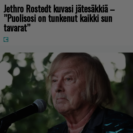
Jethro Rostedt kuvasi jätesäkkiä –
”Puolisosi on tunkenut kaikki sun
tavarat”