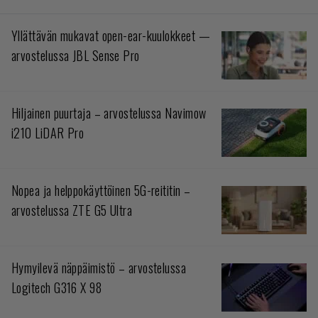
Yllättävän mukavat open-ear-kuulokkeet —
arvostelussa JBL Sense Pro
Hiljainen puurtaja – arvostelussa Navimow
i210 LiDAR Pro
Nopea ja helppokäyttöinen 5G-reititin –
arvostelussa ZTE G5 Ultra
Hymyilevä näppäimistö – arvostelussa
Logitech G316 X 98