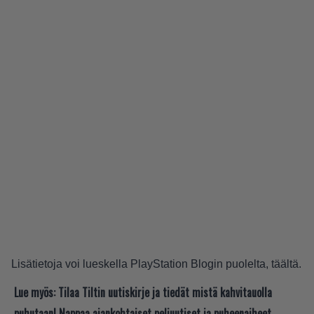
Lisätietoja voi lueskella PlayStation Blogin puolelta,
täältä
.
Lue myös:
Tilaa Tiltin uutiskirje ja tiedät mistä kahvitauolla
puhutaan! Nappaa ajankohtaiset peliuutiset ja puheenaiheet