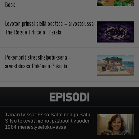
Book
Levoton prinssi siellä odottaa – arvostelussa
The Rogue Prince of Persia
Pokémonit stressihelpotuksena –
arvostelussa Pokémon Pokopia
Tänän tv:ssä: Esko Salminen ja Satu
Silvo tekevät hienot pääroolit vuoden
1984 menestyselokuvassa