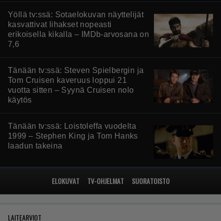
Yöllä tv:ssä: Sotaelokuvan näyttelijät
kasvattivat lihakset nopeasti
erikoisella kikalla – IMDb-arvosana on
7,6
Tänään tv:ssä: Steven Spielbergin ja
Tom Cruisen kaveruus loppui 21
vuotta sitten – Syynä Cruisen nolo
käytös
Tänään tv:ssä: Loistoleffa vuodelta
1999 – Stephen King ja Tom Hanks
laadun takeina
ELOKUVAT
TV-OHJELMAT
SUORATOISTO
LAITEARVIOT