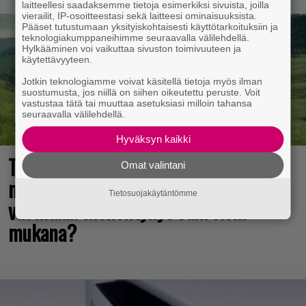
laitteellesi saadaksemme tietoja esimerkiksi sivuista, joilla
vierailit, IP-osoitteestasi sekä laitteesi ominaisuuksista.
Pääset tutustumaan yksityiskohtaisesti käyttötarkoituksiin ja
teknologiakumppaneihimme seuraavalla välilehdellä.
Hylkääminen voi vaikuttaa sivuston toimivuuteen ja
käytettävyyteen.
Jotkin teknologiamme voivat käsitellä tietoja myös ilman
suostumusta, jos niillä on siihen oikeutettu peruste. Voit
vastustaa tätä tai muuttaa asetuksiasi milloin tahansa
seuraavalla välilehdellä.
Hyväksyn kaikki
The Legend of Zelda -elokuvan
Omat valintani
näyttelijöistä huhuillaan ahkerasti –
Tietosuojakäytäntömme
vastikään menehtynyt Sam Neill
mukana?