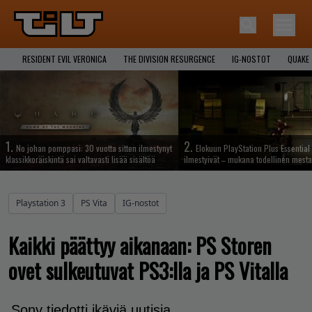
RESIDENT EVIL VERONICA
THE DIVISION RESURGENCE
IG-NOSTOT
QUAKE
1.
2.
No johan pomppasi: 30 vuotta sitten ilmestynyt
Elokuun PlayStation Plus Essential 
klassikkoräiskintä sai valtavasti lisää sisältöä
ilmestyivät – mukana todellinen mesta
Playstation 3
PS Vita
IG-nostot
Kaikki päättyy aikanaan: PS Storen
ovet sulkeutuvat PS3:lla ja PS Vitalla
Sony tiedotti ikäviä uutisia.