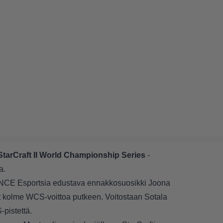
StarCraft II World Championship Series
-
a.
an ENCE Esportsia edustava ennakkosuosikki Joona
yt kolme WCS-voittoa putkeen. Voitostaan Sotala
-pistettä.