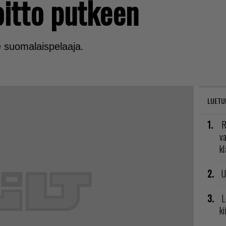
oitto putkeen
e suomalaispelaaja.
LUETU
R
va
kl
U
L
ki