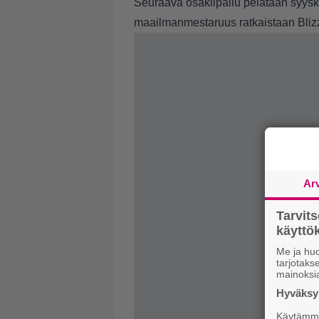
Seuraava osakilpailu pelataan syysk
maailmanmestaruus ratkaistaan Bli
Ar
Tarvit
käytt
Me ja huo
tarjotak
mainoksi
Hyväksym
Käytämme 