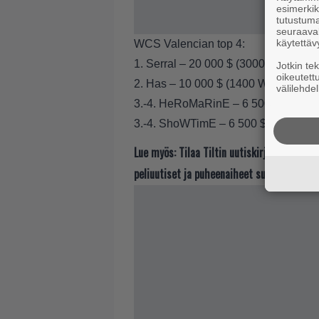
esimerkiks
tutustuma
seuraaval
käytettäv
WCS Valencian top 4:
1. Serral – 20 000 $ (3000 WCS pts.)
Jotkin te
oikeutett
2. Has – 10 000 $ (1400 WCS pts.)
välilehdel
3.-4. HeRoMaRinE – 6 500 $ (900 W
3.-4. ShoWTimE – 6 500 $ (900 WCS 
Lue myös:
Tilaa Tiltin uutiskirje ja tiedä
peliuutiset ja puheenaiheet suoraan sähkö