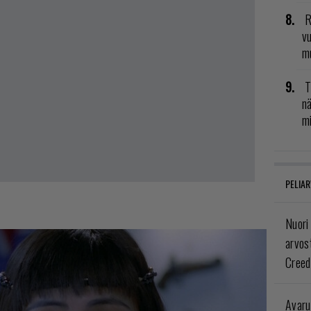
R
vu
mu
T
nä
mi
PELIAR
Nuori
arvos
Creed
Avaru