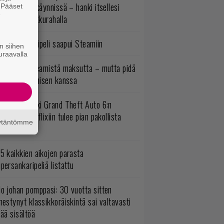
ltavat alet käynnissä – hanki itsellesi
. Pääset
e
assikoita pikkurahalla
bisoftin hittipeli saapui Steamiin
n siihen
uraavalla
oistopeli Steamistä maksutta – mutta pidä
irettä lataamisen kanssa
uomio, kaikki Grand Theft Auto 6:n
ottajat: Netflixiin tulee pian pakollista
äytäntömme
ähtävää
5 kaikkien aikojen parasta
persankaripeliä listattu
o johan pomppasi: 30 vuotta sitten
mestynyt klassikkoräiskintä sai valtavasti
sää sisältöä