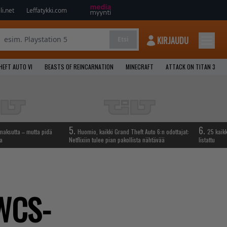
i.net
Leffatykki.com
KIRJAUDU
Etsi
HEFT AUTO VI
BEASTS OF REINCARNATION
MINECRAFT
ATTACK ON TITAN 3
5.
6.
maksutta – mutta pidä
Huomio, kaikki Grand Theft Auto 6:n odottajat:
25 kaik
sa
Netflixiin tulee pian pakollista nähtävää
listattu
 WCS-