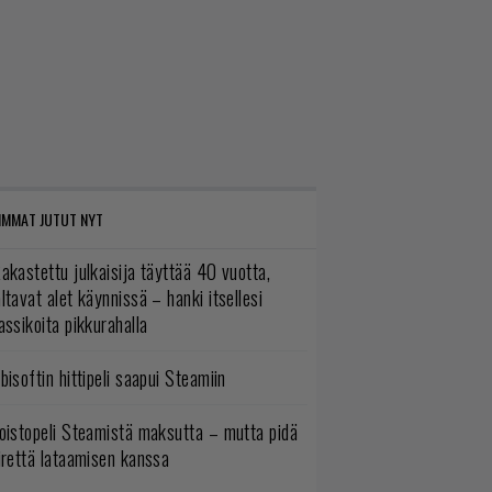
IMMAT JUTUT NYT
akastettu julkaisija täyttää 40 vuotta,
ltavat alet käynnissä – hanki itsellesi
assikoita pikkurahalla
bisoftin hittipeli saapui Steamiin
oistopeli Steamistä maksutta – mutta pidä
irettä lataamisen kanssa