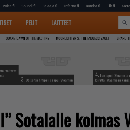
Voice.fi
Soundi.fi
Pelaaja.fi
Inferno.fi
Rumba.fi
Tilt.fi
Metel
TISET
PELIT
LAITTEET
QUAKE: DAWN OF THE MACHINE
MOONLIGHTER 2: THE ENDLESS VAULT
GRAND T
tta, valtavat
4.
oita
Loistopeli Steamistä 
3.
Ubisoftin hittipeli saapui Steamiin
kiirettä lataamisen kans
l” Sotalalle kolmas