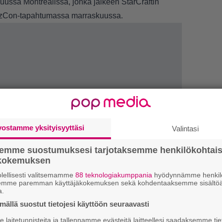
uussa Montrealissa, jonka jälkeen StarCraftin
zzCon-tapahtumassa marraskuussa.
vostamme yksityisyyttäsi
Valintasi
semme suostumuksesi tarjotaksemme henkilökohtai
LUETU
ökokemuksen
lellisesti valitsemamme
88 teknologiakumppania
hyödynnämme henkilö
E
semme paremman käyttäjäkokemuksen sekä kohdentaaksemme sisältöä
il
a.
ällä suostut tietojesi käyttöön seuraavasti
R
laitetunnisteita ja tallennamme evästeitä laitteellesi saadaksemme tie