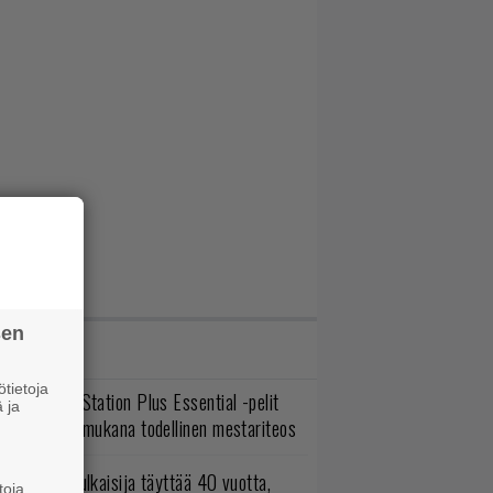
sen
IMMAT JUTUT
tietoja
lokuun PlayStation Plus Essential -pelit
 ja
mestyivät – mukana todellinen mestariteos
akastettu julkaisija täyttää 40 vuotta,
toja