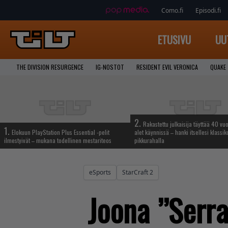
Como.fi
Episodi.fi
ETUSIVU
UU
THE DIVISION RESURGENCE
IG-NOSTOT
RESIDENT EVIL VERONICA
QUAKE
2.
Rakastettu julkaisija täyttää 40 vuo
1.
Elokuun PlayStation Plus Essential -pelit
alet käynnissä – hanki itsellesi klassik
ilmestyivät – mukana todellinen mestariteos
pikkurahalla
eSports
StarCraft 2
Joona ”Serra