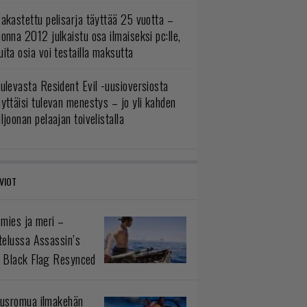
akastettu pelisarja täyttää 25 vuotta –
onna 2012 julkaistu osa ilmaiseksi pc:lle,
ita osia voi testailla maksutta
ulevasta Resident Evil -uusioversiosta
yttäisi tulevan menestys – jo yli kahden
ljoonan pelaajan toivelistalla
VIOT
 mies ja meri –
telussa Assassin’s
 Black Flag Resynced
usromua ilmakehän