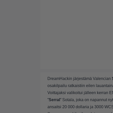
DreamHackin järjestämä Valencian
osakilpailu ratkaistiin eilen lauantain
Voittajaksi valikoitui jälleen kerr
”
Serral
” Sotala, joka on napannut n
ansaitsi 20 000 dollaria ja 3000 WCS