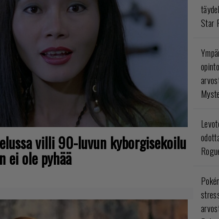
täyde
Star 
Ympär
opint
arvos
Myste
Levoto
odott
selussa villi 90-luvun kyborgisekoilu
Rogue
n ei ole pyhää
Poké
stres
arvos