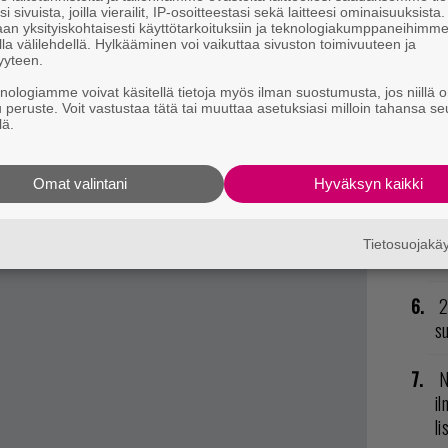
va
i sivuista, joilla vierailit, IP-osoitteestasi sekä laitteesi ominaisuuksista
an yksityiskohtaisesti käyttötarkoituksiin ja teknologiakumppaneihimm
kl
la välilehdellä. Hylkääminen voi vaikuttaa sivuston toimivuuteen ja
yyteen.
U
knologiamme voivat käsitellä tietoja myös ilman suostumusta, jos niillä o
u peruste. Voit vastustaa tätä tai muuttaa asetuksiasi milloin tahansa se
lä.
L
CS pts.)
ki
pts.)
Omat valintani
Hyväksyn kaikki
H
t mistä kahvitauolla puhutaan! Nappaa ajankohtaiset
od
postiin tästä.
Tietosuojak
n
2
su
N
il
li