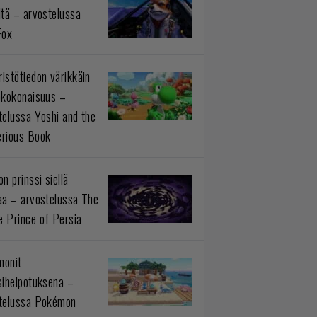
ltä – arvostelussa
Fox
istötiedon värikkäin
okokonaisuus –
telussa Yoshi and the
rious Book
n prinssi siellä
aa – arvostelussa The
 Prince of Persia
monit
sihelpotuksena –
telussa Pokémon