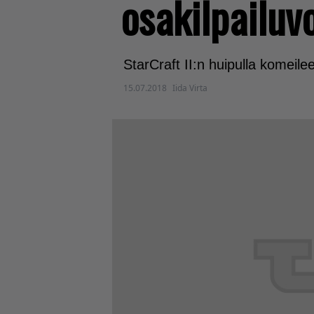
osakilpailuv
StarCraft II:n huipulla komeile
15.07.2018
Iida Virta