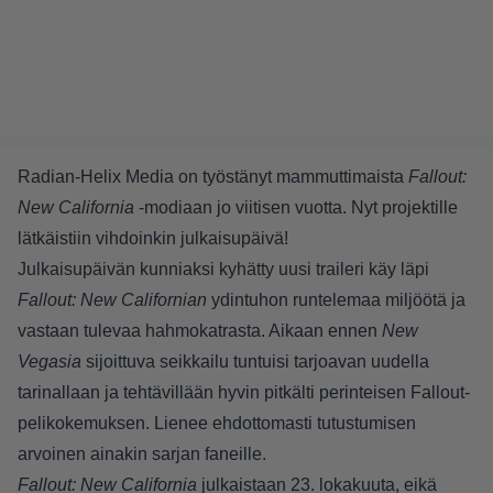
Radian-Helix Media on työstänyt mammuttimaista
Fallout:
New California
-modiaan jo viitisen vuotta. Nyt projektille
lätkäistiin vihdoinkin julkaisupäivä!
Julkaisupäivän kunniaksi kyhätty uusi traileri käy läpi
Fallout: New Californian
ydintuhon runtelemaa miljöötä ja
vastaan tulevaa hahmokatrasta. Aikaan ennen
New
Vegasia
sijoittuva seikkailu tuntuisi tarjoavan uudella
tarinallaan ja tehtävillään hyvin pitkälti perinteisen Fallout-
pelikokemuksen. Lienee ehdottomasti tutustumisen
arvoinen ainakin sarjan faneille.
Fallout: New California
julkaistaan 23. lokakuuta, eikä