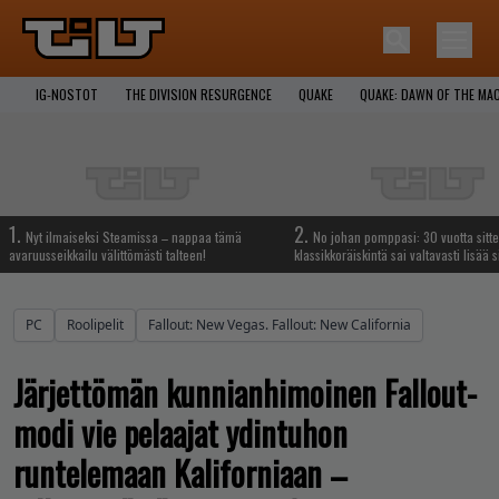
IG-NOSTOT
THE DIVISION RESURGENCE
QUAKE
QUAKE: DAWN OF THE MA
1.
2.
Nyt ilmaiseksi Steamissa – nappaa tämä
No johan pomppasi: 30 vuotta sitte
avaruusseikkailu välittömästi talteen!
klassikkoräiskintä sai valtavasti lisää s
PC
Roolipelit
Fallout: New Vegas. Fallout: New California
Järjettömän kunnianhimoinen Fallout-
modi vie pelaajat ydintuhon
runtelemaan Kaliforniaan –