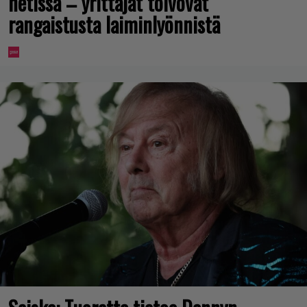
netissä – yrittäjät toivovat
rangaistusta laiminlyönnistä