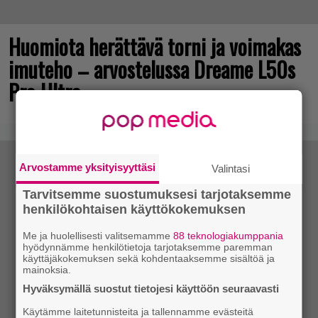
Huomiota herättävä torni ja voimakas
imuteho – arvostelussa Dreame L50s
Pro Ultra
Arvostamme yksityisyyttäsi
Valintasi
Tarvitsemme suostumuksesi tarjotaksemme
henkilökohtaisen käyttökokemuksen
Me ja huolellisesti valitsemamme
88 teknologiakumppania
hyödynnämme henkilötietoja tarjotaksemme paremman
käyttäjäkokemuksen sekä kohdentaaksemme sisältöä ja
mainoksia.
Hyväksymällä suostut tietojesi käyttöön seuraavasti
Käytämme laitetunnisteita ja tallennamme evästeitä