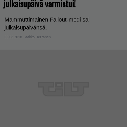
julkaisupäivä varmistui!
Mammuttimainen Fallout-modi sai
julkaisupäivänsä.
03.06.2018
Jaakko Herranen