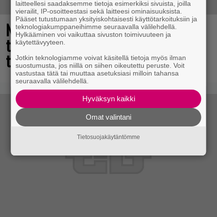
laitteellesi saadaksemme tietoja esimerkiksi sivuista, joilla
vierailit, IP-osoitteestasi sekä laitteesi ominaisuuksista.
Pääset tutustumaan yksityiskohtaisesti käyttötarkoituksiin ja
Nyt ilmaiseksi Steamissa – nappaa
teknologiakumppaneihimme seuraavalla välilehdellä.
Hylkääminen voi vaikuttaa sivuston toimivuuteen ja
tämä avaruusseikkailu välittömästi
käytettävyyteen.
talteen!
Jotkin teknologiamme voivat käsitellä tietoja myös ilman
suostumusta, jos niillä on siihen oikeutettu peruste. Voit
vastustaa tätä tai muuttaa asetuksiasi milloin tahansa
seuraavalla välilehdellä.
Hyväksyn kaikki
Omat valintani
Tietosuojakäytäntömme