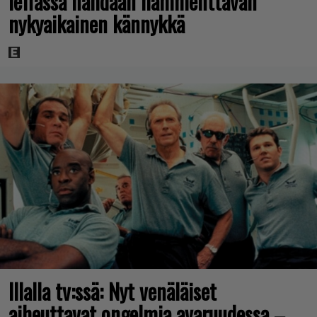
leffassa nähdään hämmenttävän
nykyaikainen kännykkä
Illalla tv:ssä: Nyt venäläiset
aiheuttavat ongelmia avaruudessa –