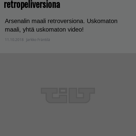
retropeliversiona
Arsenalin maali retroversiona. Uskomaton
maali, yhtä uskomaton video!
11.10.2018
Jarkko Fräntilä