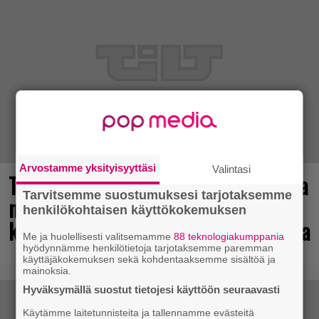
Arvostamme yksityisyyttäsi
Valintasi
Tulevasta Resident Evil -uusioversiosta
Tarvitsemme suostumuksesi tarjotaksemme
näyttäisi tulevan menestys – jo yli
henkilökohtaisen käyttökokemuksen
kahden miljoonan pelaajan toivelistalla
Me ja huolellisesti valitsemamme
88 teknologiakumppania
hyödynnämme henkilötietoja tarjotaksemme paremman
käyttäjäkokemuksen sekä kohdentaaksemme sisältöä ja
mainoksia.
Hyväksymällä suostut tietojesi käyttöön seuraavasti
Käytämme laitetunnisteita ja tallennamme evästeitä