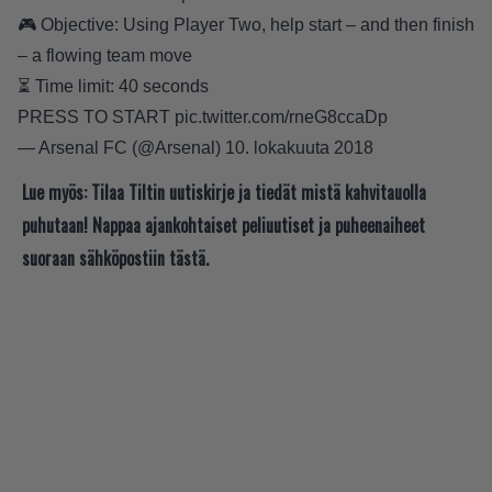
🎮 Objective: Using Player Two, help start – and then finish
– a flowing team move
⏳ Time limit: 40 seconds
PRESS TO START
pic.twitter.com/rneG8ccaDp
— Arsenal FC (@Arsenal)
10. lokakuuta 2018
Lue myös:
Tilaa Tiltin uutiskirje ja tiedät mistä kahvitauolla
puhutaan! Nappaa ajankohtaiset peliuutiset ja puheenaiheet
suoraan sähköpostiin tästä.