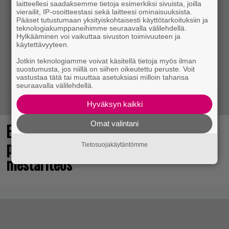
laitteellesi saadaksemme tietoja esimerkiksi sivuista, joilla
vierailit, IP-osoitteestasi sekä laitteesi ominaisuuksista.
Pääset tutustumaan yksityiskohtaisesti käyttötarkoituksiin ja
teknologiakumppaneihimme seuraavalla välilehdellä.
Hylkääminen voi vaikuttaa sivuston toimivuuteen ja
käytettävyyteen.
Jotkin teknologiamme voivat käsitellä tietoja myös ilman
suostumusta, jos niillä on siihen oikeutettu peruste. Voit
vastustaa tätä tai muuttaa asetuksiasi milloin tahansa
seuraavalla välilehdellä.
Hyväksyn kaikki
Omat valintani
Elokuun PlayStation Plus Essential -
pelit ilmestyivät – mukana todellinen
Tietosuojakäytäntömme
mestariteos