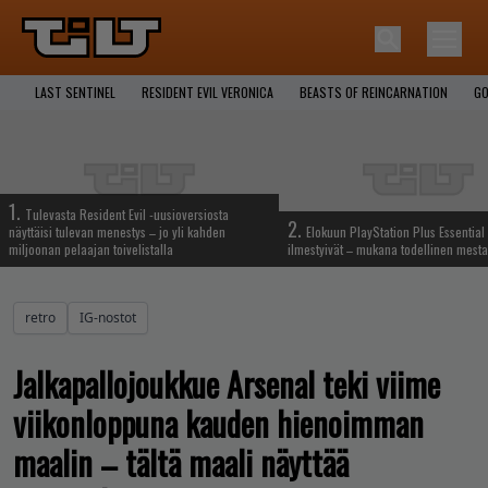
LAST SENTINEL
RESIDENT EVIL VERONICA
BEASTS OF REINCARNATION
GO
1.
Tulevasta Resident Evil -uusioversiosta
2.
näyttäisi tulevan menestys – jo yli kahden
Elokuun PlayStation Plus Essential 
miljoonan pelaajan toivelistalla
ilmestyivät – mukana todellinen mesta
retro
IG-nostot
Jalkapallojoukkue Arsenal teki viime
viikonloppuna kauden hienoimman
maalin – tältä maali näyttää