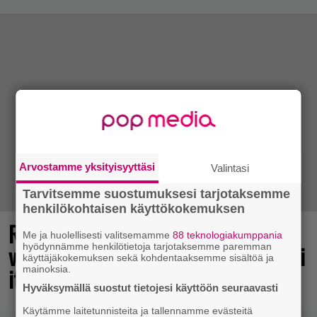
Arvostamme yksityisyyttäsi
Valintasi
Tarvitsemme suostumuksesi tarjotaksemme
henkilökohtaisen käyttökokemuksen
Rakastettu julkaisija täyttää 40
Me ja huolellisesti valitsemamme
88 teknologiakumppania
vuotta, valtavat alet käynnissä – hanki
hyödynnämme henkilötietoja tarjotaksemme paremman
käyttäjäkokemuksen sekä kohdentaaksemme sisältöä ja
itsellesi klassikoita pikkurahalla
mainoksia.
Hyväksymällä suostut tietojesi käyttöön seuraavasti
Käytämme laitetunnisteita ja tallennamme evästeitä