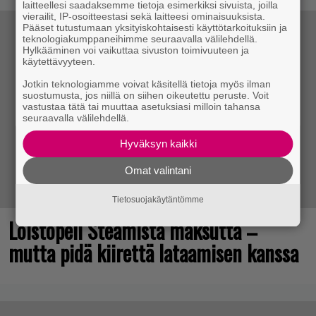
laitteellesi saadaksemme tietoja esimerkiksi sivuista, joilla
vierailit, IP-osoitteestasi sekä laitteesi ominaisuuksista.
Pääset tutustumaan yksityiskohtaisesti käyttötarkoituksiin ja
teknologiakumppaneihimme seuraavalla välilehdellä.
Hylkääminen voi vaikuttaa sivuston toimivuuteen ja
käytettävyyteen.
Jotkin teknologiamme voivat käsitellä tietoja myös ilman
suostumusta, jos niillä on siihen oikeutettu peruste. Voit
vastustaa tätä tai muuttaa asetuksiasi milloin tahansa
seuraavalla välilehdellä.
Hyväksyn kaikki
Omat valintani
Tietosuojakäytäntömme
Loistopeli Steamistä maksutta –
mutta pidä kiirettä lataamisen kanssa