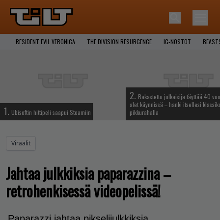
RESIDENT EVIL VERONICA
THE DIVISION RESURGENCE
IG-NOSTOT
BEAST
2.
Rakastettu julkaisija täyttää 40 vuo
alet käynnissä – hanki itsellesi klassik
1.
Ubisoftin hittipeli saapui Steamiin
pikkurahalla
Viraalit
Jahtaa julkkiksia paparazzina –
retrohenkisessä videopelissä!
Paparazzi jahtaa pikselijulkkiksia