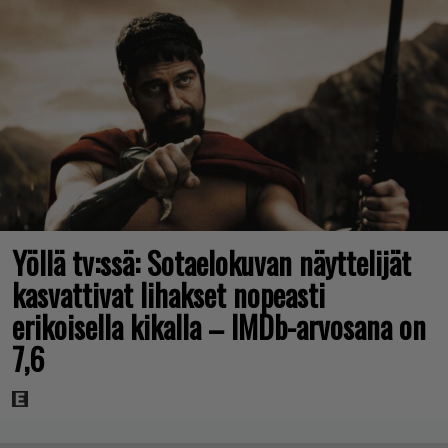
Yöllä tv:ssä: Sotaelokuvan näyttelijät
kasvattivat lihakset nopeasti
erikoisella kikalla – IMDb-arvosana on
7,6