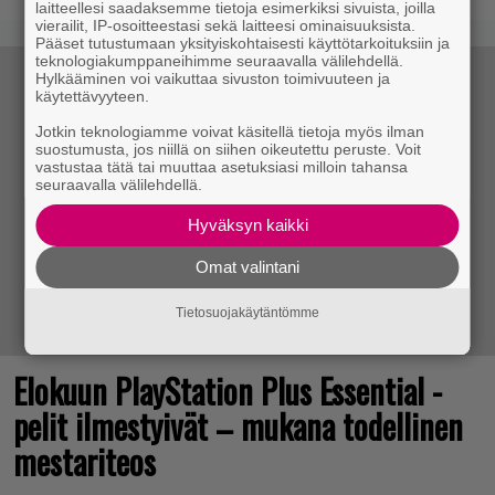
laitteellesi saadaksemme tietoja esimerkiksi sivuista, joilla
vierailit, IP-osoitteestasi sekä laitteesi ominaisuuksista.
Pääset tutustumaan yksityiskohtaisesti käyttötarkoituksiin ja
teknologiakumppaneihimme seuraavalla välilehdellä.
Hylkääminen voi vaikuttaa sivuston toimivuuteen ja
käytettävyyteen.
Jotkin teknologiamme voivat käsitellä tietoja myös ilman
suostumusta, jos niillä on siihen oikeutettu peruste. Voit
vastustaa tätä tai muuttaa asetuksiasi milloin tahansa
seuraavalla välilehdellä.
Hyväksyn kaikki
Omat valintani
Tietosuojakäytäntömme
Elokuun PlayStation Plus Essential -
pelit ilmestyivät – mukana todellinen
mestariteos