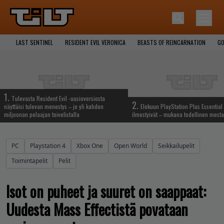
LAST SENTINEL
RESIDENT EVIL VERONICA
BEASTS OF REINCARNATION
GO
1.
Tulevasta Resident Evil -uusioversiosta
2.
näyttäisi tulevan menestys – jo yli kahden
Elokuun PlayStation Plus Essential 
miljoonan pelaajan toivelistalla
ilmestyivät – mukana todellinen mesta
PC
Playstation 4
Xbox One
Open World
Seikkailupelit
Toimintapelit
Pelit
Isot on puheet ja suuret on saappaat:
Uudesta Mass Effectistä povataan