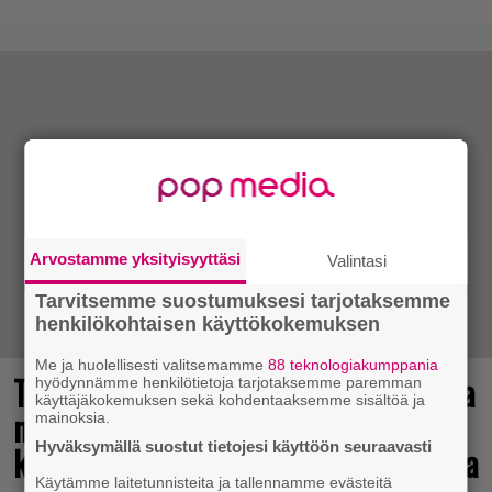
Arvostamme yksityisyyttäsi
Valintasi
Tarvitsemme suostumuksesi tarjotaksemme
henkilökohtaisen käyttökokemuksen
Me ja huolellisesti valitsemamme
88 teknologiakumppania
Tulevasta Resident Evil -uusioversiosta
hyödynnämme henkilötietoja tarjotaksemme paremman
käyttäjäkokemuksen sekä kohdentaaksemme sisältöä ja
näyttäisi tulevan menestys – jo yli
mainoksia.
Hyväksymällä suostut tietojesi käyttöön seuraavasti
kahden miljoonan pelaajan toivelistalla
Käytämme laitetunnisteita ja tallennamme evästeitä