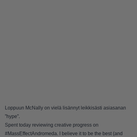
Loppuun McNally on vielä lisännyt leikkisästi asiasanan
”hype”.
Spent today reviewing creative progress on
#MassEffectAndromeda
. I believe it to be the best (and