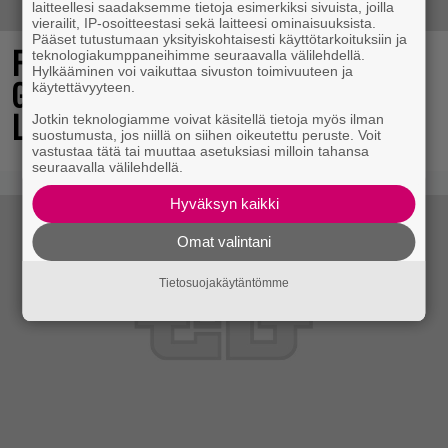
laitteellesi saadaksemme tietoja esimerkiksi sivuista, joilla
vierailit, IP-osoitteestasi sekä laitteesi ominaisuuksista.
Pääset tutustumaan yksityiskohtaisesti käyttötarkoituksiin ja
Final Fantasy VII Revelation näytillä
teknologiakumppaneihimme seuraavalla välilehdellä.
Hylkääminen voi vaikuttaa sivuston toimivuuteen ja
Gamescom-messujen Opening Night
käytettävyyteen.
Live -tapahtumassa
Jotkin teknologiamme voivat käsitellä tietoja myös ilman
suostumusta, jos niillä on siihen oikeutettu peruste. Voit
vastustaa tätä tai muuttaa asetuksiasi milloin tahansa
seuraavalla välilehdellä.
Hyväksyn kaikki
Omat valintani
Tietosuojakäytäntömme