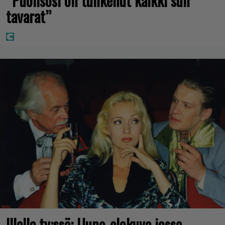
”Puolisosi on tunkenut kaikki sun
tavarat”
Illalla tv:ssä: Uuno-elokuva jossa