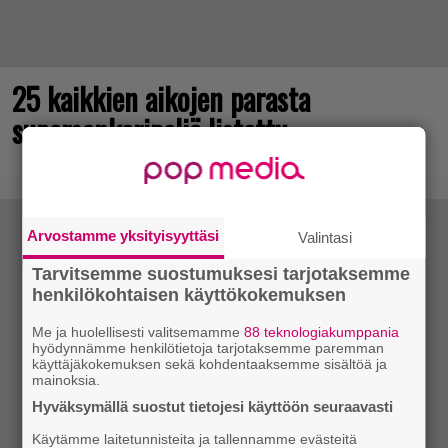
25 kaikkien aikojen parasta
supersankaripeliä listattu
Arvostamme yksityisyyttäsi
Valintasi
Tarvitsemme suostumuksesi tarjotaksemme
henkilökohtaisen käyttökokemuksen
Me ja huolellisesti valitsemamme
88 teknologiakumppania
hyödynnämme henkilötietoja tarjotaksemme paremman
käyttäjäkokemuksen sekä kohdentaaksemme sisältöä ja
mainoksia.
Hyväksymällä suostut tietojesi käyttöön seuraavasti
Käytämme laitetunnisteita ja tallennamme evästeitä