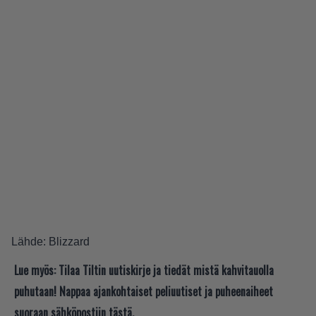
Lähde:
Blizzard
Lue myös:
Tilaa Tiltin uutiskirje ja tiedät mistä kahvitauolla
puhutaan! Nappaa ajankohtaiset peliuutiset ja puheenaiheet
suoraan sähköpostiin tästä.