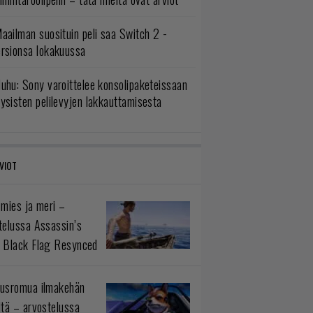
aailman suosituin peli saa Switch 2 -
ersionsa lokakuussa
uhu: Sony varoittelee konsolipaketeissaan
ysisten pelilevyjen lakkauttamisesta
VIOT
 mies ja meri –
telussa Assassin’s
 Black Flag Resynced
usromua ilmakehän
ltä – arvostelussa