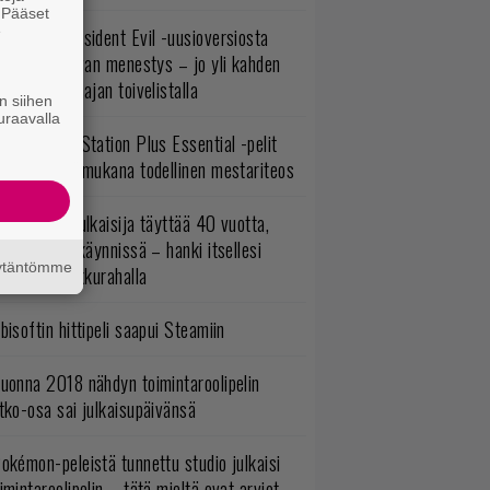
. Pääset
e
ulevasta Resident Evil -uusioversiosta
yttäisi tulevan menestys – jo yli kahden
ljoonan pelaajan toivelistalla
n siihen
uraavalla
lokuun PlayStation Plus Essential -pelit
mestyivät – mukana todellinen mestariteos
akastettu julkaisija täyttää 40 vuotta,
ltavat alet käynnissä – hanki itsellesi
äytäntömme
assikoita pikkurahalla
bisoftin hittipeli saapui Steamiin
uonna 2018 nähdyn toimintaroolipelin
tko-osa sai julkaisupäivänsä
okémon-peleistä tunnettu studio julkaisi
imintaroolipelin – tätä mieltä ovat arviot