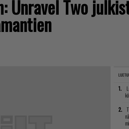
: Unravel Two julkist
samantien
LUETU
L
ki
T
nä
mi