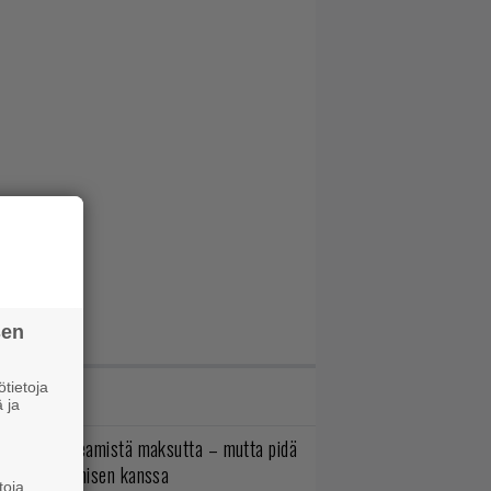
sen
tietoja
IMMAT JUTUT
 ja
oistopeli Steamistä maksutta – mutta pidä
irettä lataamisen kanssa
toja