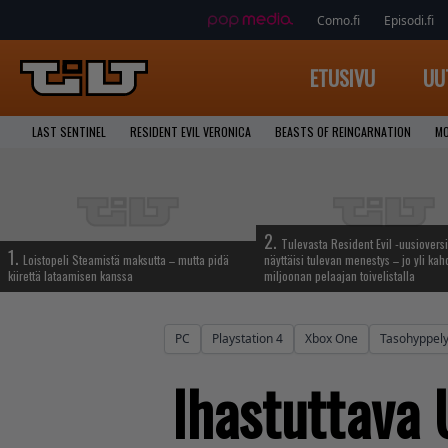
Como.fi
Episodi.fi
ETUSIVU
UU
LAST SENTINEL
RESIDENT EVIL VERONICA
BEASTS OF REINCARNATION
MO
2.
Tulevasta Resident Evil -uusiovers
1.
Loistopeli Steamistä maksutta – mutta pidä
näyttäisi tulevan menestys – jo yli ka
kiirettä lataamisen kanssa
miljoonan pelaajan toivelistalla
PC
Playstation 4
Xbox One
Tasohyppely
Ihastuttava 