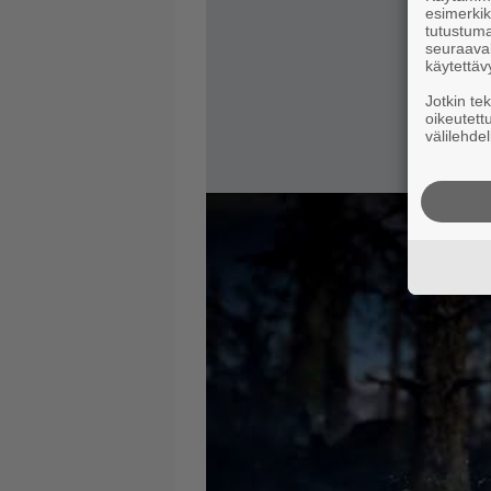
esimerkiks
tutustuma
seuraaval
käytettäv
Jotkin te
oikeutett
välilehdel