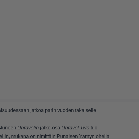
ilaisuudessaan jatkoa parin vuoden takaiselle
ostuneen
Unravelin
jatko-osa
Unravel Two
tuo
eliin, mukana on nimittäin Punaisen Yarnyn ohella