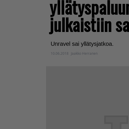
yllätyspaluun
julkaistiin 
Unravel sai yllätysjatkoa.
10.06.2018
Jaakko Herranen