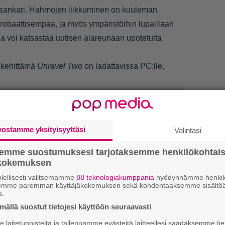
kasankari. Hahmojen liikkuminen on kuuleman
baattisempaa, ja myös ympäristöihin lupaillaan
 voi katsastaa uutisen alareunaan upotetulta
 kehittämä
Unravel Two
on ladattavissa PC:lle,
vostamme yksityisyyttäsi
Valintasi
semme suostumuksesi tarjotaksemme henkilökohtai
ökokemuksen
lellisesti valitsemamme
88 teknologiakumppania
hyödynnämme henkilö
LUETU
semme paremman käyttäjäkokemuksen sekä kohdentaaksemme sisältöä
a.
L
ällä suostut tietojesi käyttöön seuraavasti
ki
laitetunnisteita ja tallennamme evästeitä laitteellesi saadaksemme tie