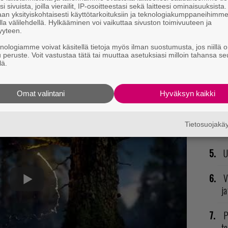
i sivuista, joilla vierailit, IP-osoitteestasi sekä laitteesi ominaisuuksista
an yksityiskohtaisesti käyttötarkoituksiin ja teknologiakumppaneihimm
T
la välilehdellä. Hylkääminen voi vaikuttaa sivuston toimivuuteen ja
nä
yyteen.
mi
knologiamme voivat käsitellä tietoja myös ilman suostumusta, jos niillä o
u peruste. Voit vastustaa tätä tai muuttaa asetuksiasi milloin tahansa se
lä.
E
il
Omat valintani
Hyväksyn kaikki
R
va
Tietosuojak
kl
U
V
ja
P
to