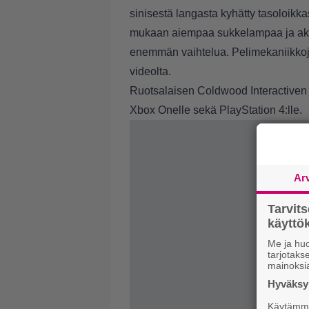
sinisestä langasta kyhätty tasoloik
mukaan aiempaa sukkelampaa ja akro
enemmän vaihtelua. Pelimekaniikkoja
videolta.
Ruotsalaisen Coldwood Interactiven
Xbox Onelle sekä PlayStation 4:lle.
Ar
Tarvit
käytt
Me ja huo
tarjotak
mainoksi
Hyväksym
Käytämme 