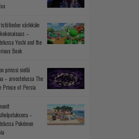
Fox
istötiedon värikkäin
okokonaisuus –
telussa Yoshi and the
rious Book
n prinssi siellä
aa – arvostelussa The
 Prince of Persia
monit
sihelpotuksena –
telussa Pokémon
ia