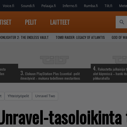
Voice.fi
Soundi.fi
Pelaaja.fi
Inferno.fi
Rumba.fi
Tilt.fi
Metel
TISET
PELIT
LAITTEET
ONLIGHTER 2: THE ENDLESS VAULT
TOMB RAIDER: LEGACY OF ATLANTIS
GOD OF W
4.
iosta
Rakastettu julkaisija 
3.
hden
Elokuun PlayStation Plus Essential -pelit
alet käynnissä – hanki its
ilmestyivät – mukana todellinen mestariteos
pikkurahalla
t
Yhteistyöpelit
Unravel Two
Unravel-tasoloikinta 