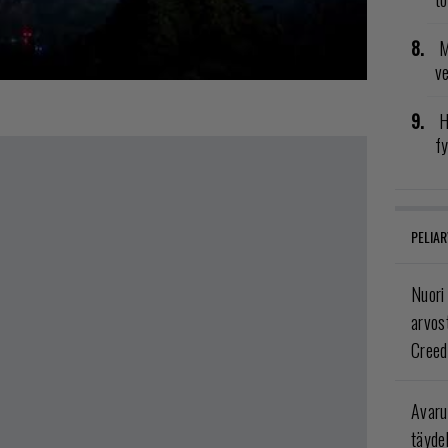
M
v
H
fy
PELIAR
Nuori
arvos
Creed
Avaru
täyde