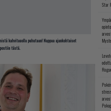
Star 
Ympär
opint
arvos
Myste
t mistä kahvitauolla puhutaan! Nappaa ajankohtaiset
postiin tästä.
Levoto
odott
Rogue
Poké
stres
arvos
Pokop