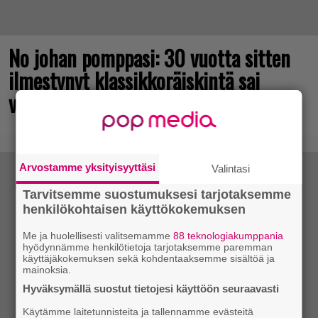
No johan pomppasi: 30 vuotta sitten
ilmestynyt klassikkoräiskintä sai
valtavasti lisää sisältöä
Arvostamme yksityisyyttäsi
Valintasi
Tarvitsemme suostumuksesi tarjotaksemme
henkilökohtaisen käyttökokemuksen
Me ja huolellisesti valitsemamme
88 teknologiakumppania
hyödynnämme henkilötietoja tarjotaksemme paremman
käyttäjäkokemuksen sekä kohdentaaksemme sisältöä ja
mainoksia.
Hyväksymällä suostut tietojesi käyttöön seuraavasti
Käytämme laitetunnisteita ja tallennamme evästeitä