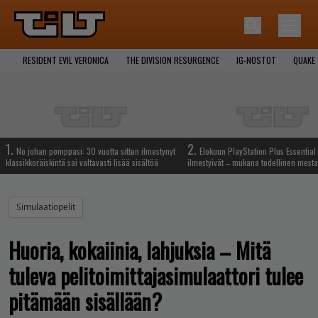
RESIDENT EVIL VERONICA
THE DIVISION RESURGENCE
IG-NOSTOT
QUAKE
1.
2.
No johan pomppasi: 30 vuotta sitten ilmestynyt
Elokuun PlayStation Plus Essential 
klassikkoräiskintä sai valtavasti lisää sisältöä
ilmestyivät – mukana todellinen mesta
Simulaatiopelit
Huoria, kokaiinia, lahjuksia – Mitä
tuleva pelitoimittajasimulaattori tulee
pitämään sisällään?