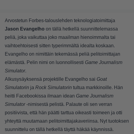
Arvostetun Forbes-talouslehden teknologiatoimittaja
Jason Evangelho
on tällä hetkellä suunnittelemassa
peliä, joka vaikuttaa joko maailman hienoimmalta tai
vaihtoehtoisesti sitten typerimmältä idealta koskaan.
Evangelho on nimittäin tekemässä peliä pelitoimittajan
elämästä. Pelin nimi on luonnollisesti
Game Journalism
Simulator
.
Alkusysäyksensä projektille Evangelho sai
Goat
Simulatorin
ja
Rock Simulatorin
tultua markkinoille. Hän
heitti Facebookissa ilmaan idean
Game Journalism
Simulator
-nimisestä pelistä. Palaute oli sen verran
positiivista, että hän päätti tarttua oikeasti toimeen ja otti
yhteyttä muutamaan pelitoimittajakaveriinsa. Nyt tuotoksen
suunnittelu on tällä hetkellä täyttä häkää käynnissä.