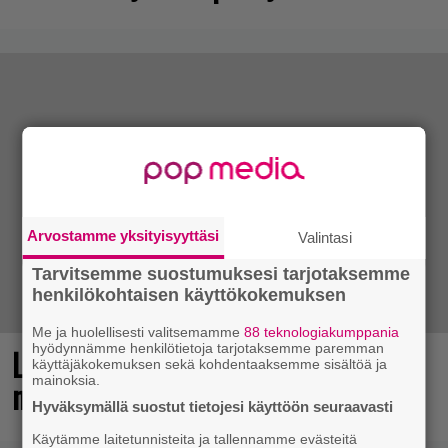
Arvostamme yksityisyyttäsi
Valintasi
Tarvitsemme suostumuksesi tarjotaksemme
henkilökohtaisen käyttökokemuksen
Me ja huolellisesti valitsemamme
88 teknologiakumppania
hyödynnämme henkilötietoja tarjotaksemme paremman
Loistopeli Steamistä maksutta –
käyttäjäkokemuksen sekä kohdentaaksemme sisältöä ja
mainoksia.
mutta pidä kiirettä lataamisen kanssa
Hyväksymällä suostut tietojesi käyttöön seuraavasti
Käytämme laitetunnisteita ja tallennamme evästeitä