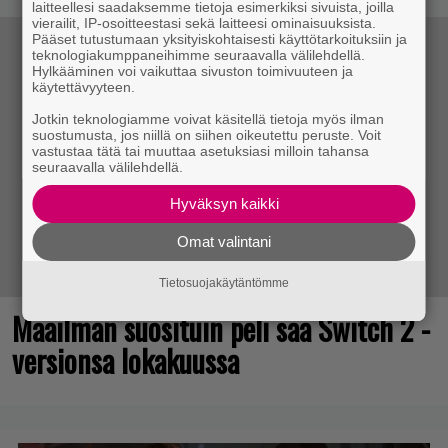
laitteellesi saadaksemme tietoja esimerkiksi sivuista, joilla
vierailit, IP-osoitteestasi sekä laitteesi ominaisuuksista.
Pääset tutustumaan yksityiskohtaisesti käyttötarkoituksiin ja
teknologiakumppaneihimme seuraavalla välilehdellä.
Hylkääminen voi vaikuttaa sivuston toimivuuteen ja
käytettävyyteen.
Jotkin teknologiamme voivat käsitellä tietoja myös ilman
suostumusta, jos niillä on siihen oikeutettu peruste. Voit
vastustaa tätä tai muuttaa asetuksiasi milloin tahansa
seuraavalla välilehdellä.
Hyväksyn kaikki
Omat valintani
Tietosuojakäytäntömme
Maailman suosituin peli saa Switch 2 -
versionsa lokakuussa