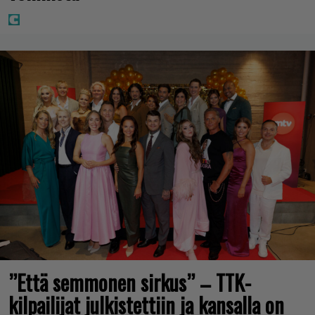
”Että semmonen sirkus” – TTK-
kilpailijat julkistettiin ja kansalla on