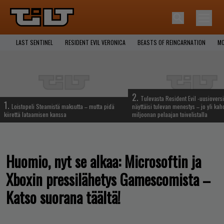
LAST SENTINEL
RESIDENT EVIL VERONICA
BEASTS OF REINCARNATION
MO
2.
Tulevasta Resident Evil -uusiovers
1.
Loistopeli Steamistä maksutta – mutta pidä
näyttäisi tulevan menestys – jo yli ka
kiirettä lataamisen kanssa
miljoonan pelaajan toivelistalla
Huomio, nyt se alkaa: Microsoftin ja
Xboxin pressilähetys Gamescomista –
Katso suorana täältä!