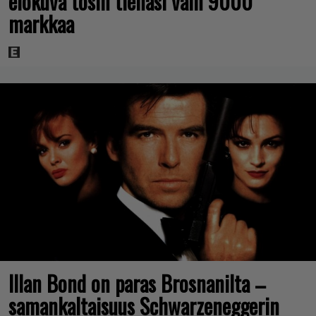
elokuva tosin tienasi vain 9000
markkaa
Illan Bond on paras Brosnanilta –
samankaltaisuus Schwarzeneggerin