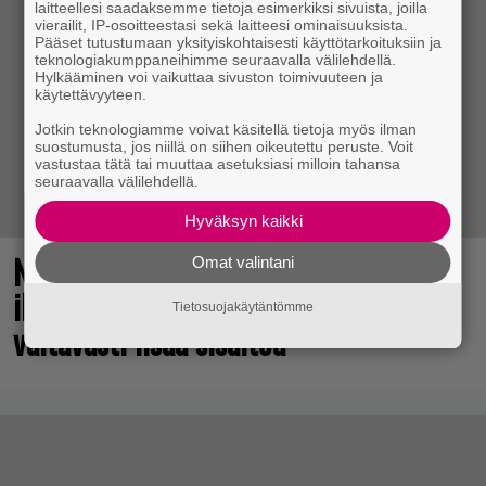
laitteellesi saadaksemme tietoja esimerkiksi sivuista, joilla
vierailit, IP-osoitteestasi sekä laitteesi ominaisuuksista.
Pääset tutustumaan yksityiskohtaisesti käyttötarkoituksiin ja
teknologiakumppaneihimme seuraavalla välilehdellä.
Hylkääminen voi vaikuttaa sivuston toimivuuteen ja
käytettävyyteen.
Jotkin teknologiamme voivat käsitellä tietoja myös ilman
suostumusta, jos niillä on siihen oikeutettu peruste. Voit
vastustaa tätä tai muuttaa asetuksiasi milloin tahansa
seuraavalla välilehdellä.
Hyväksyn kaikki
No johan pomppasi: 30 vuotta sitten
Omat valintani
ilmestynyt klassikkoräiskintä sai
Tietosuojakäytäntömme
valtavasti lisää sisältöä