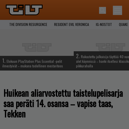
THE DIVISION RESURGENCE
RESIDENT EVIL VERONICA
IG-NOSTOT
QUAKE
2.
Rakastettu julkaisija täyttää 40 vuo
1.
Elokuun PlayStation Plus Essential -pelit
alet käynnissä – hanki itsellesi klassik
ilmestyivät – mukana todellinen mestariteos
pikkurahalla
Huikean aliarvostettu taistelupelisarja
saa peräti 14. osansa – vapise taas,
Tekken