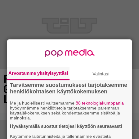
Arvostamme yksityisyyttäsi
Valintasi
Final Fantasy VII Revelation näytillä
Gamescom-messujen Opening Night
Tarvitsemme suostumuksesi tarjotaksemme
henkilökohtaisen käyttökokemuksen
Live -tapahtumassa
Me ja huolellisesti valitsemamme
88 teknologiakumppania
hyödynnämme henkilötietoja tarjotaksemme paremman
käyttäjäkokemuksen sekä kohdentaaksemme sisältöä ja
mainoksia.
Hyväksymällä suostut tietojesi käyttöön seuraavasti
Käytämme laitetunnisteita ja tallennamme evästeitä