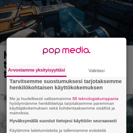
Nyt ilmaiseksi Steamissa – nappaa
tämä avaruusseikkailu välittömästi
talteen!
Arvostamme yksityisyyttäsi
Valintasi
Tarvitsemme suostumuksesi tarjotaksemme
henkilökohtaisen käyttökokemuksen
Me ja huolellisesti valitsemamme
88 teknologiakumppania
hyödynnämme henkilötietoja tarjotaksemme paremman
käyttäjäkokemuksen sekä kohdentaaksemme sisältöä ja
mainoksia.
Hyväksymällä suostut tietojesi käyttöön seuraavasti
Käytämme laitetunnisteita ja tallennamme evästeitä