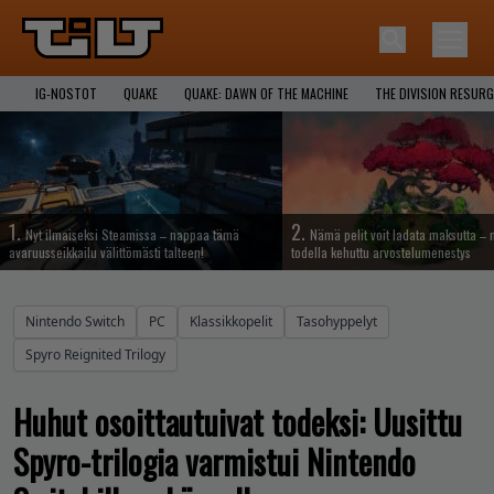
IG-NOSTOT
QUAKE
QUAKE: DAWN OF THE MACHINE
THE DIVISION RESUR
1.
2.
Nyt ilmaiseksi Steamissa – nappaa tämä
Nämä pelit voit ladata maksutta –
avaruusseikkailu välittömästi talteen!
todella kehuttu arvostelumenestys
Nintendo Switch
PC
Klassikkopelit
Tasohyppelyt
Spyro Reignited Trilogy
Huhut osoittautuivat todeksi: Uusittu
Spyro-trilogia varmistui Nintendo