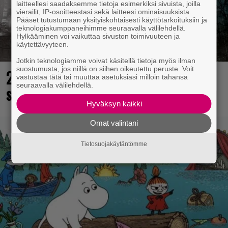
laitteellesi saadaksemme tietoja esimerkiksi sivuista, joilla
vierailit, IP-osoitteestasi sekä laitteesi ominaisuuksista.
Pääset tutustumaan yksityiskohtaisesti käyttötarkoituksiin ja
teknologiakumppaneihimme seuraavalla välilehdellä.
Hylkääminen voi vaikuttaa sivuston toimivuuteen ja
käytettävyyteen.
Jotkin teknologiamme voivat käsitellä tietoja myös ilman
suostumusta, jos niillä on siihen oikeutettu peruste. Voit
25 kaikkien aikojen parasta
vastustaa tätä tai muuttaa asetuksiasi milloin tahansa
seuraavalla välilehdellä.
supersankaripeliä listattu
Hyväksyn kaikki
Omat valintani
Tietosuojakäytäntömme