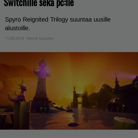
Switchille sekä pc:lle
Spyro Reignited Trilogy suuntaa uusille
alustoille.
11.06.2019
Henrik Savonen