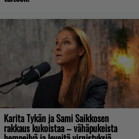
Karita Tykän ja Sami Saikkosen
rakkaus kukoistaa – vähäpukeista
hempeilyä ja leveitä virnistyksiä