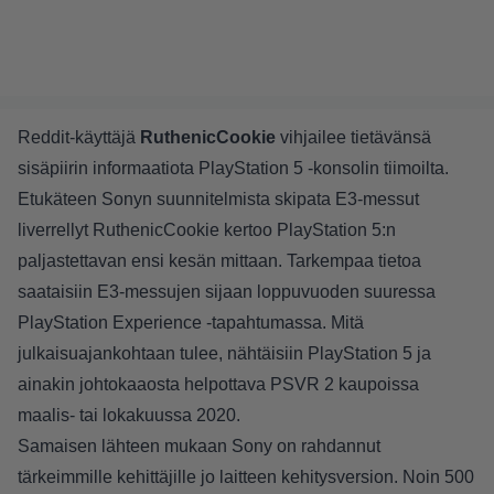
Reddit-käyttäjä
RuthenicCookie
vihjailee
tietävänsä
sisäpiirin informaatiota PlayStation 5 -konsolin tiimoilta.
Etukäteen Sonyn suunnitelmista skipata E3-messut
liverrellyt RuthenicCookie kertoo PlayStation 5:n
paljastettavan ensi kesän mittaan. Tarkempaa tietoa
saataisiin E3-messujen sijaan loppuvuoden suuressa
PlayStation Experience -tapahtumassa. Mitä
julkaisuajankohtaan tulee, nähtäisiin PlayStation 5 ja
ainakin johtokaaosta helpottava PSVR 2 kaupoissa
maalis- tai lokakuussa 2020.
Samaisen lähteen mukaan Sony on rahdannut
tärkeimmille kehittäjille jo laitteen kehitysversion. Noin 500