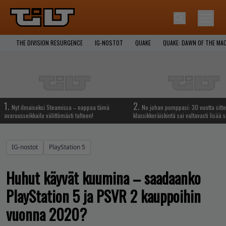
THE DIVISION RESURGENCE
IG-NOSTOT
QUAKE
QUAKE: DAWN OF THE MA
1.
2.
Nyt ilmaiseksi Steamissa – nappaa tämä
No johan pomppasi: 30 vuotta sitte
avaruusseikkailu välittömästi talteen!
klassikkoräiskintä sai valtavasti lisää s
IG-nostot
PlayStation 5
Huhut käyvät kuumina – saadaanko
PlayStation 5 ja PSVR 2 kauppoihin
vuonna 2020?