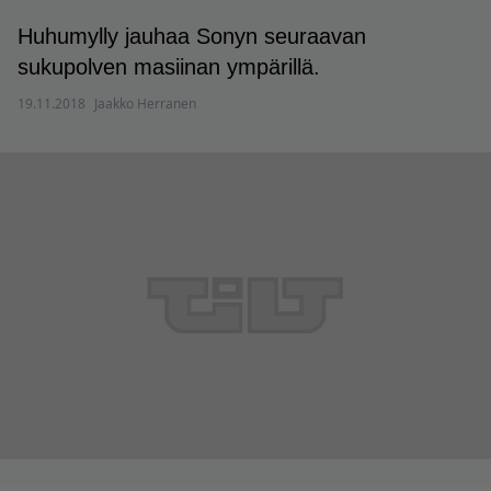
Huhumylly jauhaa Sonyn seuraavan
sukupolven masiinan ympärillä.
19.11.2018
Jaakko Herranen