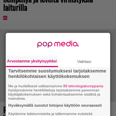
laiturilla
Arvostamme yksityisyyttäsi
Valintasi
Tarvitsemme suostumuksesi tarjotaksemme
henkilökohtaisen käyttökokemuksen
Me ja huolellisesti valitsemamme
88 teknologiakumppania
hyödynnämme henkilötietoja tarjotaksemme paremman
käyttäjäkokemuksen sekä kohdentaaksemme sisältöä ja
mainoksia.
Hyväksymällä suostut tietojesi käyttöön seuraavasti
Rallienglanti raikaa kotimaisen
Käytämme laitetunnisteita ja tallennamme evästeitä