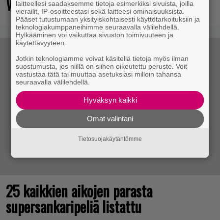
Wreckfest 2:n uudella esittelyvideolla
laitteellesi saadaksemme tietoja esimerkiksi sivuista, joilla
vierailit, IP-osoitteestasi sekä laitteesi ominaisuuksista.
Pääset tutustumaan yksityiskohtaisesti käyttötarkoituksiin ja
teknologiakumppaneihimme seuraavalla välilehdellä.
Hylkääminen voi vaikuttaa sivuston toimivuuteen ja
käytettävyyteen.
Jotkin teknologiamme voivat käsitellä tietoja myös ilman
suostumusta, jos niillä on siihen oikeutettu peruste. Voit
vastustaa tätä tai muuttaa asetuksiasi milloin tahansa
seuraavalla välilehdellä.
Hyväksyn kaikki
Omat valintani
Tietosuojakäytäntömme
25 kaikkien aikojen parasta
supersankaripeliä listattu