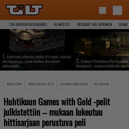
THE DIVISION RESURGENCE
IG-NOSTOT
RESIDENT EVIL VERONICA
QUAKE
1.
Rakastettu julkaisija täyttää 40 vuotta, valtavat
2.
alet käynnissä – hanki itsellesi klassikoita
Elokuun PlayStation Plus Essential 
pikkurahalla
ilmestyivät – mukana todellinen mesta
Xbox One
Xbox Series X|S
Games with Gold
IG-nostot
Huhtikuun Games with Gold -pelit
julkistettiin – mukaan lukeutuu
hittisarjaan perustuva peli