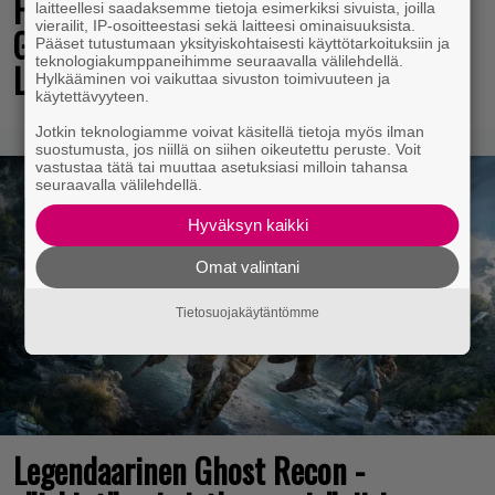
Final Fantasy VII Revelation näytillä
laitteellesi saadaksemme tietoja esimerkiksi sivuista, joilla
vierailit, IP-osoitteestasi sekä laitteesi ominaisuuksista.
Gamescom-messujen Opening Night
Pääset tutustumaan yksityiskohtaisesti käyttötarkoituksiin ja
teknologiakumppaneihimme seuraavalla välilehdellä.
Live -tapahtumassa
Hylkääminen voi vaikuttaa sivuston toimivuuteen ja
käytettävyyteen.
Jotkin teknologiamme voivat käsitellä tietoja myös ilman
suostumusta, jos niillä on siihen oikeutettu peruste. Voit
vastustaa tätä tai muuttaa asetuksiasi milloin tahansa
seuraavalla välilehdellä.
Hyväksyn kaikki
Omat valintani
Tietosuojakäytäntömme
Legendaarinen Ghost Recon -