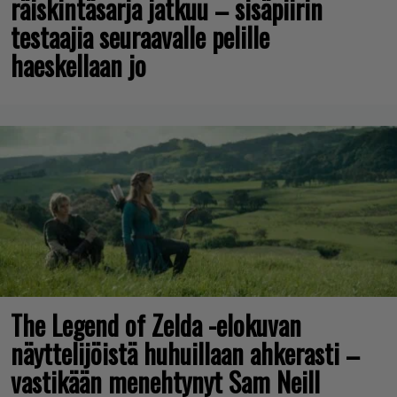
räiskintäsarja jatkuu – sisäpiirin
testaajia seuraavalle pelille
haeskellaan jo
The Legend of Zelda -elokuvan
näyttelijöistä huhuillaan ahkerasti –
vastikään menehtynyt Sam Neill