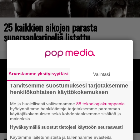
25 kaikkien aikojen parasta
supersankaripeliä listattu
Arvostamme yksityisyyttäsi
Valintasi
Tarvitsemme suostumuksesi tarjotaksemme
henkilökohtaisen käyttökokemuksen
Me ja huolellisesti valitsemamme
88 teknologiakumppania
hyödynnämme henkilötietoja tarjotaksemme paremman
käyttäjäkokemuksen sekä kohdentaaksemme sisältöä ja
mainoksia.
Hyväksymällä suostut tietojesi käyttöön seuraavasti
Käytämme laitetunnisteita ja tallennamme evästeitä