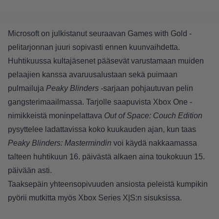
Microsoft on julkistanut seuraavan Games with Gold -
pelitarjonnan juuri sopivasti ennen kuunvaihdetta.
Huhtikuussa kultajäsenet pääsevät varustamaan muiden
pelaajien kanssa avaruusalustaan sekä puimaan
pulmailuja
Peaky Blinders
-sarjaan pohjautuvan pelin
gangsterimaailmassa. Tarjolle saapuvista Xbox One -
nimikkeistä moninpelattava
Out of Space: Couch Edition
pysyttelee ladattavissa koko kuukauden ajan, kun taas
Peaky Blinders: Mastermindin
voi käydä nakkaamassa
talteen huhtikuun 16. päivästä alkaen aina toukokuun 15.
päivään asti.
Taaksepäin yhteensopivuuden ansiosta peleistä kumpikin
pyörii mutkitta myös Xbox Series X|S:n sisuksissa.