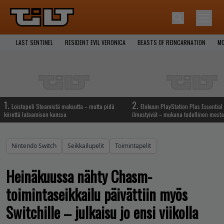
LAST SENTINEL
RESIDENT EVIL VERONICA
BEASTS OF REINCARNATION
MO
1.
2.
Loistopeli Steamistä maksutta – mutta pidä
Elokuun PlayStation Plus Essential 
kiirettä lataamisen kanssa
ilmestyivät – mukana todellinen mesta
Nintendo Switch
Seikkailupelit
Toimintapelit
Heinäkuussa nähty Chasm-
toimintaseikkailu päivättiin myös
Switchille – julkaisu jo ensi viikolla