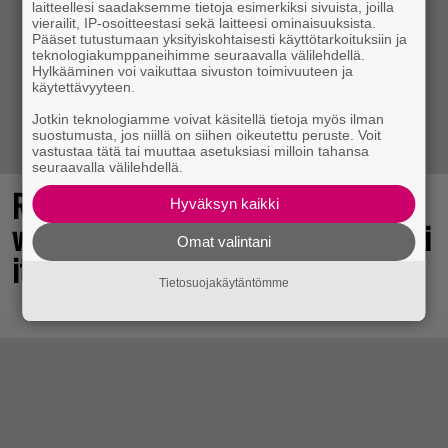
laitteellesi saadaksemme tietoja esimerkiksi sivuista, joilla
vierailit, IP-osoitteestasi sekä laitteesi ominaisuuksista.
Pääset tutustumaan yksityiskohtaisesti käyttötarkoituksiin ja
teknologiakumppaneihimme seuraavalla välilehdellä.
Hylkääminen voi vaikuttaa sivuston toimivuuteen ja
käytettävyyteen.
Jotkin teknologiamme voivat käsitellä tietoja myös ilman
suostumusta, jos niillä on siihen oikeutettu peruste. Voit
vastustaa tätä tai muuttaa asetuksiasi milloin tahansa
seuraavalla välilehdellä.
Rakastettu julkaisija täyttää 40
Hyväksyn kaikki
vuotta, valtavat alet käynnissä – hanki
Omat valintani
itsellesi klassikoita pikkurahalla
Tietosuojakäytäntömme