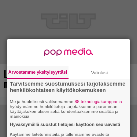
Loistopeli Steamistä maksutta –
Arvostamme yksityisyyttäsi
Valintasi
mutta pidä kiirettä lataamisen kanssa
Tarvitsemme suostumuksesi tarjotaksemme
henkilökohtaisen käyttökokemuksen
Me ja huolellisesti valitsemamme
88 teknologiakumppania
hyödynnämme henkilötietoja tarjotaksemme paremman
käyttäjäkokemuksen sekä kohdentaaksemme sisältöä ja
mainoksia.
Hyväksymällä suostut tietojesi käyttöön seuraavasti
Käytämme laitetunnisteita ja tallennamme evästeitä