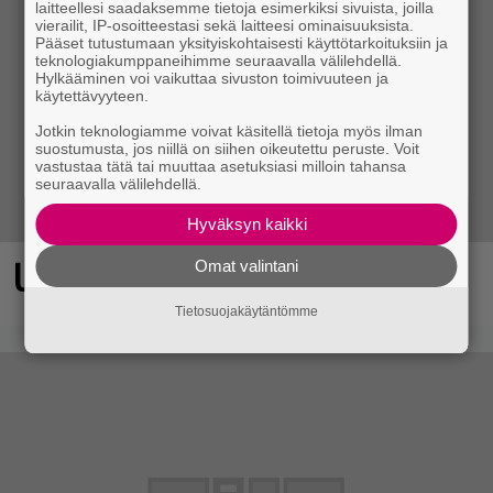
laitteellesi saadaksemme tietoja esimerkiksi sivuista, joilla
vierailit, IP-osoitteestasi sekä laitteesi ominaisuuksista.
Pääset tutustumaan yksityiskohtaisesti käyttötarkoituksiin ja
teknologiakumppaneihimme seuraavalla välilehdellä.
Hylkääminen voi vaikuttaa sivuston toimivuuteen ja
käytettävyyteen.
Jotkin teknologiamme voivat käsitellä tietoja myös ilman
suostumusta, jos niillä on siihen oikeutettu peruste. Voit
vastustaa tätä tai muuttaa asetuksiasi milloin tahansa
seuraavalla välilehdellä.
Hyväksyn kaikki
Ubisosoftin hittipeli saapui Steamiin
Omat valintani
Tietosuojakäytäntömme