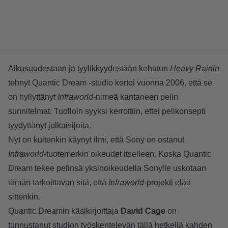
Aikusuudestaan ja tyylikkyydestään kehutun
Heavy Rainin
tehnyt Quantic Dream -studio kertoi vuonna 2006, että se
on hyllyttänyt
Infraworld
-nimeä kantaneen pelin
sunnitelmat. Tuolloin syyksi kerrottiin, ettei pelikonsepti
tyydyttänyt julkaisijoita.
Nyt on kuitenkin käynyt ilmi, että Sony on ostanut
Infraworld
-tuotemerkin oikeudet itselleen. Koska Quantic
Dream tekee pelinsä yksinoikeudella Sonylle uskotaan
tämän tarkoittavan sitä, että
Infraworld
-projekti elää
sittenkin.
Quantic Dreamin käsikirjoittaja
David Cage
on
tunnustanut studion työskentelevän tällä hetkellä kahden