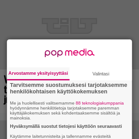
Arvostamme yksityisyyttäsi
Valintasi
Vuonna 2018 nähdyn
Tarvitsemme suostumuksesi tarjotaksemme
toimintaroolipelin jatko-osa sai
henkilökohtaisen käyttökokemuksen
julkaisupäivänsä
Me ja huolellisesti valitsemamme
88 teknologiakumppania
hyödynnämme henkilötietoja tarjotaksemme paremman
käyttäjäkokemuksen sekä kohdentaaksemme sisältöä ja
mainoksia.
Hyväksymällä suostut tietojesi käyttöön seuraavasti
Käytämme laitetunnisteita ja tallennamme evästeitä