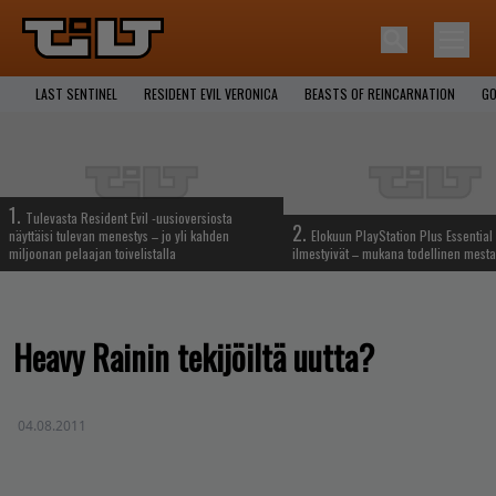
LAST SENTINEL
RESIDENT EVIL VERONICA
BEASTS OF REINCARNATION
GO
1.
Tulevasta Resident Evil -uusioversiosta
2.
näyttäisi tulevan menestys – jo yli kahden
Elokuun PlayStation Plus Essential 
miljoonan pelaajan toivelistalla
ilmestyivät – mukana todellinen mesta
Heavy Rainin tekijöiltä uutta?
04.08.2011