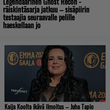
Legendaarinen Ghost Recon -
räiskintäsarja jatkuu – sisäpiirin
testaajia seuraavalle pelille
haeskellaan jo