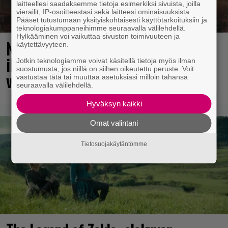
laitteellesi saadaksemme tietoja esimerkiksi sivuista, joilla
vierailit, IP-osoitteestasi sekä laitteesi ominaisuuksista.
Pääset tutustumaan yksityiskohtaisesti käyttötarkoituksiin ja
teknologiakumppaneihimme seuraavalla välilehdellä.
Hylkääminen voi vaikuttaa sivuston toimivuuteen ja
No johan pomppasi: 30 vuotta sitten
käytettävyyteen.
ilmestynyt klassikkoräiskintä sai
Jotkin teknologiamme voivat käsitellä tietoja myös ilman
suostumusta, jos niillä on siihen oikeutettu peruste. Voit
valtavasti lisää sisältöä
vastustaa tätä tai muuttaa asetuksiasi milloin tahansa
seuraavalla välilehdellä.
Hyväksyn kaikki
Omat valintani
Tietosuojakäytäntömme