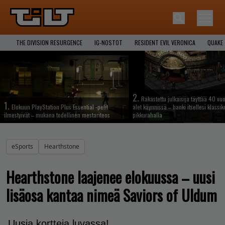
THE DIVISION RESURGENCE
IG-NOSTOT
RESIDENT EVIL VERONICA
QUAKE
2.
Rakastettu julkaisija täyttää 40 vuo
1.
Elokuun PlayStation Plus Essential -pelit
alet käynnissä – hanki itsellesi klassik
ilmestyivät – mukana todellinen mestariteos
pikkurahalla
eSports
Hearthstone
Hearthstone laajenee elokuussa – uusi
lisäosa kantaa nimeä Saviors of Uldum
Uusia kortteja luvassa!