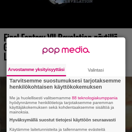
Final Fantasy VII Revelation näytillä
Gamescom-messujen Opening Night
Live -tapahtumassa
Arvostamme yksityisyyttäsi
Valintasi
Tarvitsemme suostumuksesi tarjotaksemme
henkilökohtaisen käyttökokemuksen
Me ja huolellisesti valitsemamme
88 teknologiakumppania
hyödynnämme henkilötietoja tarjotaksemme paremman
käyttäjäkokemuksen sekä kohdentaaksemme sisältöä ja
mainoksia.
Hyväksymällä suostut tietojesi käyttöön seuraavasti
Käytämme laitetunnisteita ja tallennamme evästeitä