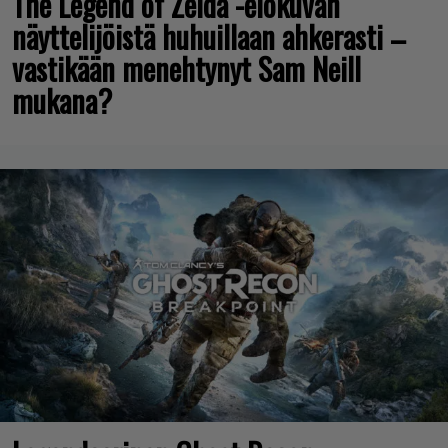
The Legend of Zelda -elokuvan
näyttelijöistä huhuillaan ahkerasti –
vastikään menehtynyt Sam Neill
mukana?