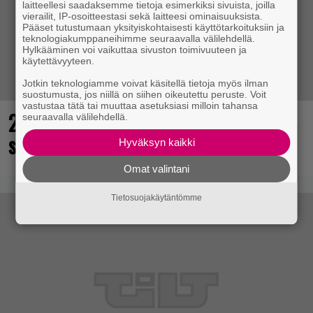
laitteellesi saadaksemme tietoja esimerkiksi sivuista, joilla
vierailit, IP-osoitteestasi sekä laitteesi ominaisuuksista.
Pääset tutustumaan yksityiskohtaisesti käyttötarkoituksiin ja
teknologiakumppaneihimme seuraavalla välilehdellä.
Hylkääminen voi vaikuttaa sivuston toimivuuteen ja
käytettävyyteen.
Jotkin teknologiamme voivat käsitellä tietoja myös ilman
suostumusta, jos niillä on siihen oikeutettu peruste. Voit
vastustaa tätä tai muuttaa asetuksiasi milloin tahansa
25 kaikkien aikojen parasta
seuraavalla välilehdellä.
supersankaripeliä listattu
Hyväksyn kaikki
Omat valintani
Tietosuojakäytäntömme