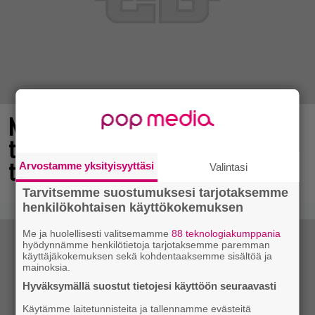
Nyt ilmaiseksi Steamissa – nappaa
tämä avaruusseikkailu välittömästi
talteen!
Arvostamme yksityisyyttäsi
Valintasi
Tarvitsemme suostumuksesi tarjotaksemme
henkilökohtaisen käyttökokemuksen
Me ja huolellisesti valitsemamme
88 teknologiakumppania
hyödynnämme henkilötietoja tarjotaksemme paremman
käyttäjäkokemuksen sekä kohdentaaksemme sisältöä ja
mainoksia.
Hyväksymällä suostut tietojesi käyttöön seuraavasti
Käytämme laitetunnisteita ja tallennamme evästeitä