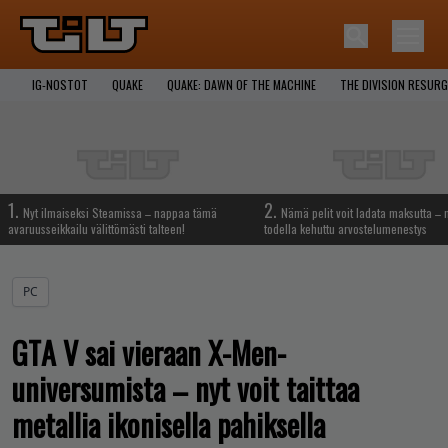
IG-NOSTOT
QUAKE
QUAKE: DAWN OF THE MACHINE
THE DIVISION RESUR
1.
2.
Nyt ilmaiseksi Steamissa – nappaa tämä
Nämä pelit voit ladata maksutta –
avaruusseikkailu välittömästi talteen!
todella kehuttu arvostelumenestys
PC
GTA V sai vieraan X-Men-
universumista – nyt voit taittaa
metallia ikonisella pahiksella