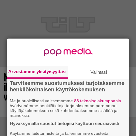
Arvostamme yksityisyyttäsi
Valintasi
No johan pomppasi: 30 vuotta sitten
ilmestynyt klassikkoräiskintä sai
Tarvitsemme suostumuksesi tarjotaksemme
henkilökohtaisen käyttökokemuksen
valtavasti lisää sisältöä
Me ja huolellisesti valitsemamme
88 teknologiakumppania
hyödynnämme henkilötietoja tarjotaksemme paremman
käyttäjäkokemuksen sekä kohdentaaksemme sisältöä ja
mainoksia.
Hyväksymällä suostut tietojesi käyttöön seuraavasti
Käytämme laitetunnisteita ja tallennamme evästeitä