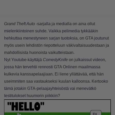
Grand Theft Auto
-sarjalla ja medialla on aina ollut
mielenkiintoinen suhde. Vaikka pelimedia tykkääkin
hehkuttaa menestyneen sarjan tuotoksia, on GTA joutunut
myös usein lehdistön riepotteluun väkivaltaisuudestaan ja
mahdollisista huonoista vaikutteistaan.
Nyt Youtube-käyttäjä
ComedyKnife
on julkaissut videon,
jossa hän tervehtii rennosti GTA Onlinen maailmassa
kulkevia kanssapelaajiaan. Ei liene yllättävää, että hän
useimmiten saa vastaukseksi kuulan kalloonsa. Kertooko
tämä jotakin GTA-pelaajayhteisöstä vai menevätkö
testitulokset huumorin piikkiin?