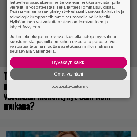
laitteellesi saadaksemme tietoja esimerkiksi sivuista, joilla
vierailit, IP-osoitteestasi sekä laitteesi ominaisuuksista.
Pääset tutustumaan yksityiskohtaisesti käyttötarkoituksiin ja
teknologiakumppaneihimme seuraavalla välilehdellä.
Hylkääminen voi vaikuttaa sivuston toimivuuteen ja
käytettävyyteen.
Jotkin teknologiamme voivat käsitellä tietoja myös ilman
suostumusta, jos niillä on siihen oikeutettu peruste. Voit
vastustaa tätä tai muuttaa asetuksiasi milloin tahansa
seuraavalla välilehdellä.
Hyväksyn kaikki
The Legend of Zelda -elokuvan
Omat valintani
näyttelijöistä huhuillaan ahkerasti –
Tietosuojakäytäntömme
vastikään menehtynyt Sam Neill
mukana?