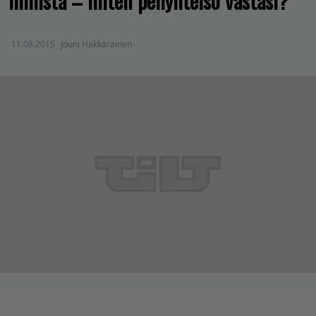
ihmistä – miten peliyhteisö vastasi?
11.08.2015
Jouni Hakkarainen