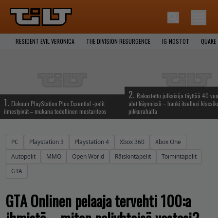
RESIDENT EVIL VERONICA
THE DIVISION RESURGENCE
IG-NOSTOT
QUAKE
2.
Rakastettu julkaisija täyttää 40 vuo
1.
Elokuun PlayStation Plus Essential -pelit
alet käynnissä – hanki itsellesi klassik
ilmestyivät – mukana todellinen mestariteos
pikkurahalla
PC
Playstation 3
Playstation 4
Xbox 360
Xbox One
Autopelit
MMO
Open World
Räiskintäpelit
Toimintapelit
GTA
GTA Onlinen pelaaja tervehti 100:a