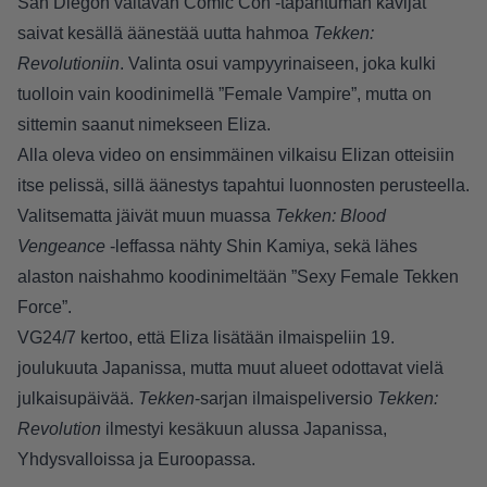
San Diegon valtavan Comic Con -tapahtuman kävijät
saivat kesällä äänestää uutta hahmoa
Tekken:
Revolutioniin
. Valinta osui vampyyrinaiseen, joka kulki
tuolloin vain koodinimellä ”Female Vampire”, mutta on
sittemin saanut nimekseen Eliza.
Alla oleva video on ensimmäinen vilkaisu Elizan otteisiin
itse pelissä, sillä äänestys tapahtui luonnosten perusteella.
Valitsematta jäivät muun muassa
Tekken: Blood
Vengeance
-leffassa nähty Shin Kamiya, sekä lähes
alaston naishahmo koodinimeltään ”Sexy Female Tekken
Force”.
VG24/7 kertoo
, että Eliza lisätään ilmaispeliin 19.
joulukuuta Japanissa, mutta muut alueet odottavat vielä
julkaisupäivää.
Tekken
-sarjan ilmaispeliversio
Tekken:
Revolution
ilmestyi kesäkuun alussa Japanissa,
Yhdysvalloissa ja Euroopassa.