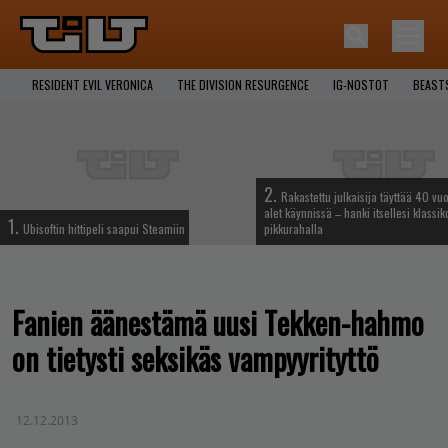
RESIDENT EVIL VERONICA
THE DIVISION RESURGENCE
IG-NOSTOT
BEAST
2.
Rakastettu julkaisija täyttää 40 vuo
alet käynnissä – hanki itsellesi klassik
1.
Ubisoftin hittipeli saapui Steamiin
pikkurahalla
Fanien äänestämä uusi Tekken-hahmo
on tietysti seksikäs vampyyrityttö
12.12.2013