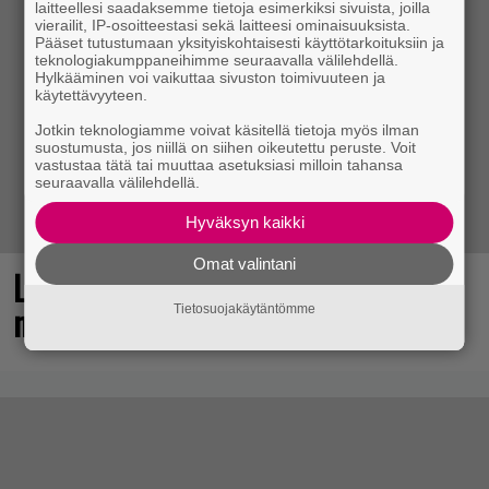
laitteellesi saadaksemme tietoja esimerkiksi sivuista, joilla
vierailit, IP-osoitteestasi sekä laitteesi ominaisuuksista.
Pääset tutustumaan yksityiskohtaisesti käyttötarkoituksiin ja
teknologiakumppaneihimme seuraavalla välilehdellä.
Hylkääminen voi vaikuttaa sivuston toimivuuteen ja
käytettävyyteen.
Jotkin teknologiamme voivat käsitellä tietoja myös ilman
suostumusta, jos niillä on siihen oikeutettu peruste. Voit
vastustaa tätä tai muuttaa asetuksiasi milloin tahansa
seuraavalla välilehdellä.
Hyväksyn kaikki
Omat valintani
Loistopeli Steamistä maksutta –
mutta pidä kiirettä lataamisen kanssa
Tietosuojakäytäntömme