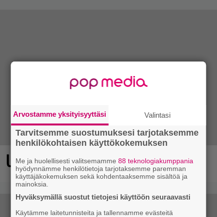
Arvostamme yksityisyyttäsi
Valintasi
Tarvitsemme suostumuksesi tarjotaksemme
henkilökohtaisen käyttökokemuksen
Ubisoftin hittipeli saapui Steamiin
Me ja huolellisesti valitsemamme
88 teknologiakumppania
hyödynnämme henkilötietoja tarjotaksemme paremman
käyttäjäkokemuksen sekä kohdentaaksemme sisältöä ja
mainoksia.
Hyväksymällä suostut tietojesi käyttöön seuraavasti
Käytämme laitetunnisteita ja tallennamme evästeitä