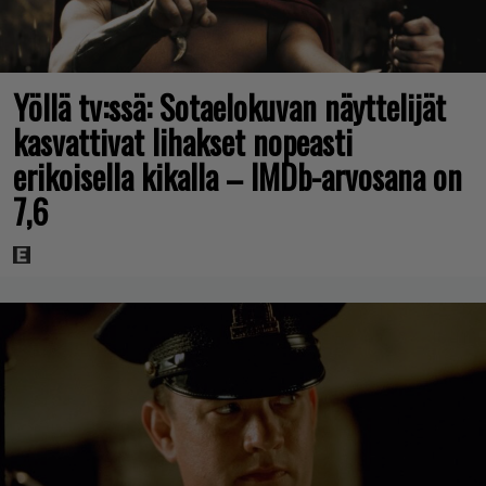
Yöllä tv:ssä: Sotaelokuvan näyttelijät
kasvattivat lihakset nopeasti
erikoisella kikalla – IMDb-arvosana on
7,6