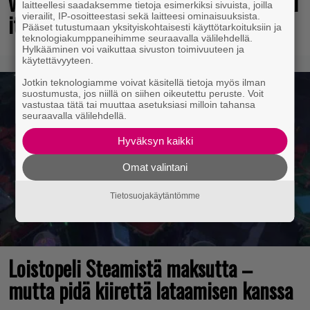
vuotta, valtavat alet käynnissä – hanki
laitteellesi saadaksemme tietoja esimerkiksi sivuista, joilla
itsellesi klassikoita pikkurahalla
vierailit, IP-osoitteestasi sekä laitteesi ominaisuuksista.
Pääset tutustumaan yksityiskohtaisesti käyttötarkoituksiin ja
teknologiakumppaneihimme seuraavalla välilehdellä.
Hylkääminen voi vaikuttaa sivuston toimivuuteen ja
käytettävyyteen.
Jotkin teknologiamme voivat käsitellä tietoja myös ilman
suostumusta, jos niillä on siihen oikeutettu peruste. Voit
vastustaa tätä tai muuttaa asetuksiasi milloin tahansa
seuraavalla välilehdellä.
Hyväksyn kaikki
Omat valintani
Tietosuojakäytäntömme
Loistopeli Steamistä maksutta –
mutta pidä kiirettä lataamisen kanssa