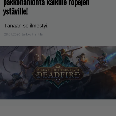
pakkohankinta kaikille ropejen
ystäville!
Tänään se ilmestyi.
28.01.2020
Jarkko Fräntilä