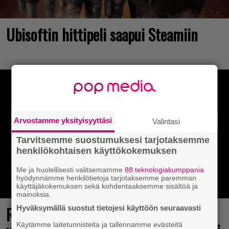
Ubisoftin hittipeli saapui Steamiin
Arvostamme yksityisyyttäsi
Valintasi
Tarvitsemme suostumuksesi tarjotaksemme
henkilökohtaisen käyttökokemuksen
Me ja huolellisesti valitsemamme
88 teknologiakumppania
hyödynnämme henkilötietoja tarjotaksemme paremman
käyttäjäkokemuksen sekä kohdentaaksemme sisältöä ja
mainoksia.
Rakastettu julkaisija täyttää 40
Hyväksymällä suostut tietojesi käyttöön seuraavasti
Käytämme laitetunnisteita ja tallennamme evästeitä