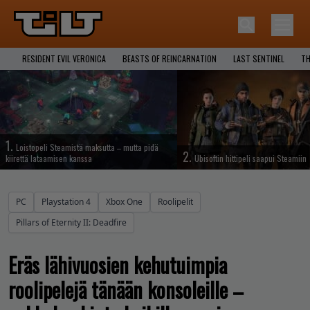
RESIDENT EVIL VERONICA
BEASTS OF REINCARNATION
LAST SENTINEL
TH
1.
Loistopeli Steamistä maksutta – mutta pidä
2.
kiirettä lataamisen kanssa
Ubisoftin hittipeli saapui Steamiin
PC
Playstation 4
Xbox One
Roolipelit
Pillars of Eternity II: Deadfire
Eräs lähivuosien kehutuimpia
roolipelejä tänään konsoleille –