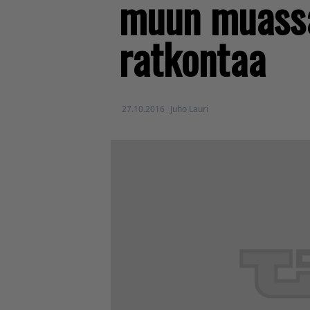
muun muassa 
ratkontaa
27.10.2016
Juho Lauri