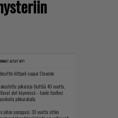
mysteriin
IMMAT JUTUT NYT
bisoftin hittipeli saapui Steamiin
akastettu julkaisija täyttää 40 vuotta,
ltavat alet käynnissä – hanki itsellesi
assikoita pikkurahalla
o johan pomppasi: 30 vuotta sitten