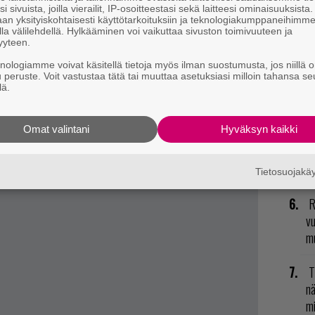
i sivuista, joilla vierailit, IP-osoitteestasi sekä laitteesi ominaisuuksista
an yksityiskohtaisesti käyttötarkoituksiin ja teknologiakumppaneihimm
N
la välilehdellä. Hylkääminen voi vaikuttaa sivuston toimivuuteen ja
sanaseikkailu
Letter Questin
uusioversiolla sekä
yyteen.
il
valla
Pumped BMX+:lla
.
li
knologiamme voivat käsitellä tietoja myös ilman suostumusta, jos niillä o
arraskuun ensimmäistä päivästä lähtien.
u peruste. Voit vastustaa tätä tai muuttaa asetuksiasi milloin tahansa se
lä.
E
il
Omat valintani
Hyväksyn kaikki
L
ki
Tietosuojak
R
vu
mu
T
nä
mi