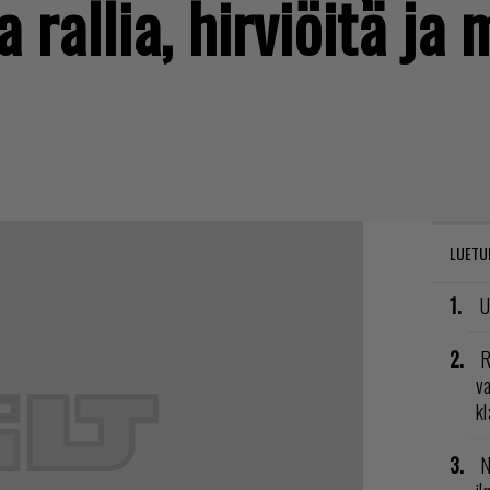
rallia, hirviöitä ja 
LUETU
U
R
va
kl
N