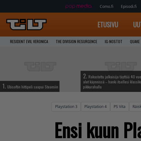
Como.fi
Episodi.fi
ETUSIVU
UU
RESIDENT EVIL VERONICA
THE DIVISION RESURGENCE
IG-NOSTOT
QUAKE
2.
Rakastettu julkaisija täyttää 40 vuo
alet käynnissä – hanki itsellesi klassik
1.
Ubisoftin hittipeli saapui Steamiin
pikkurahalla
Playstation 3
Playstation 4
PS Vita
Räisk
Ensi kuun Pla