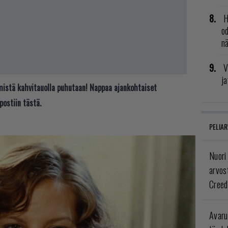
H
od
n
V
ja
t mistä kahvitauolla puhutaan! Nappaa ajankohtaiset
postiin tästä.
PELIAR
Nuori
arvos
Creed
Avaru