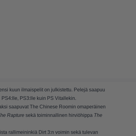
si kuun ilmaispelit on julkistettu. Pelejä saapuu
PS4:lle, PS3:lle kuin PS Vitallekin.
tavaksi saapuvat The Chinese Roomin omaperäinen
The Rapture
sekä toiminnallinen hirviöhippa
The
lista rallimeininkiä Dirt 3:n voimin sekä tulevan