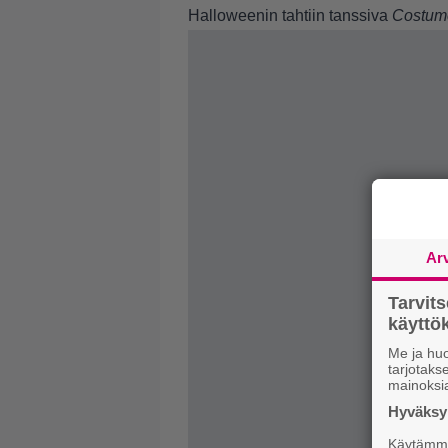
Halloweenin tahtiin tanssiva
Costum
Ar
Tarvit
käytt
Me ja huo
tarjotak
mainoksi
Hyväksym
Käytämme 