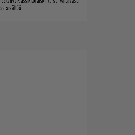
mestynyt klassikkoräiskintä sai valtavasti
sää sisältöä