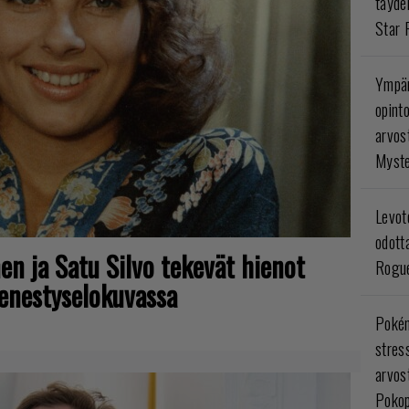
täyde
Star 
Ympär
opint
arvos
Myste
Levoto
odott
en ja Satu Silvo tekevät hienot
Rogue
enestyselokuvassa
Poké
stres
arvos
Pokop