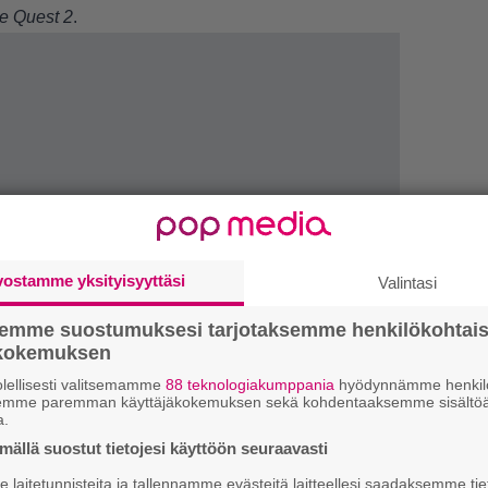
e Quest 2
.
vostamme yksityisyyttäsi
Valintasi
LUETU
semme suostumuksesi tarjotaksemme henkilökohtai
ökokemuksen
U
lellisesti valitsemamme
88 teknologiakumppania
hyödynnämme henkilö
semme paremman käyttäjäkokemuksen sekä kohdentaaksemme sisältöä
a.
R
ällä suostut tietojesi käyttöön seuraavasti
va
kl
laitetunnisteita ja tallennamme evästeitä laitteellesi saadaksemme tie