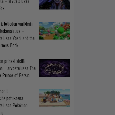
ltä – arvostelussa
Fox
istötiedon värikkäin
okokonaisuus –
telussa Yoshi and the
rious Book
n prinssi siellä
aa – arvostelussa The
 Prince of Persia
monit
sihelpotuksena –
telussa Pokémon
ia