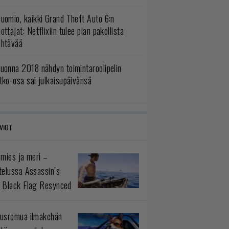
uomio, kaikki Grand Theft Auto 6:n
ottajat: Netflixiin tulee pian pakollista
ähtävää
uonna 2018 nähdyn toimintaroolipelin
tko-osa sai julkaisupäivänsä
VIOT
 mies ja meri –
telussa Assassin’s
 Black Flag Resynced
usromua ilmakehän