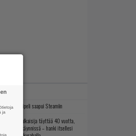
IMMAT JUTUT
sen
bisoftin hittipeli saapui Steamiin
tietoja
 ja
akastettu julkaisija täyttää 40 vuotta,
ltavat alet käynnissä – hanki itsellesi
assikoita pikkurahalla
toja