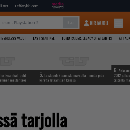
i.net
Leffatykki.com
KIRJAUDU
Etsi
HE ENDLESS VAULT
LAST SENTINEL
TOMB RAIDER: LEGACY OF ATLANTIS
ATTACK
6.
Rakastet
5.
lus Essential -pelit
Loistopeli Steamistä maksutta – mutta pidä
2012 julkais
ellinen mestariteos
kiirettä lataamisen kanssa
testailla ma
sä tarjolla