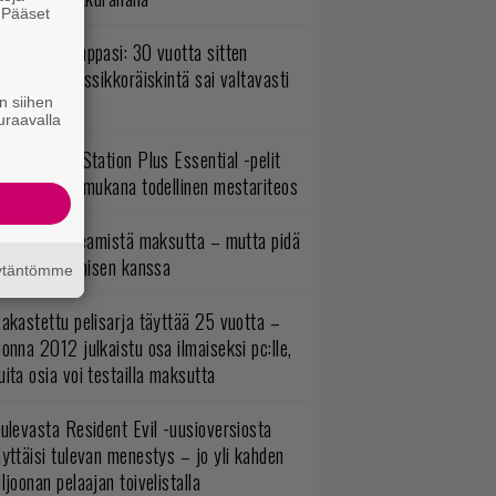
. Pääset
e
o johan pomppasi: 30 vuotta sitten
mestynyt klassikkoräiskintä sai valtavasti
sää sisältöä
n siihen
uraavalla
lokuun PlayStation Plus Essential -pelit
mestyivät – mukana todellinen mestariteos
oistopeli Steamistä maksutta – mutta pidä
irettä lataamisen kanssa
äytäntömme
akastettu pelisarja täyttää 25 vuotta –
onna 2012 julkaistu osa ilmaiseksi pc:lle,
ita osia voi testailla maksutta
ulevasta Resident Evil -uusioversiosta
yttäisi tulevan menestys – jo yli kahden
ljoonan pelaajan toivelistalla