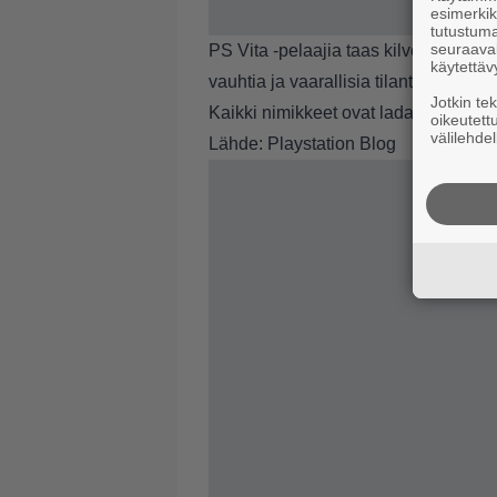
esimerkiks
tutustuma
seuraaval
PS Vita -pelaajia taas kilvoitellaan 
käytettäv
vauhtia ja vaarallisia tilanteita tarjoa
Jotkin te
Kaikki nimikkeet ovat ladattavissa m
oikeutett
välilehdel
Lähde:
Playstation Blog