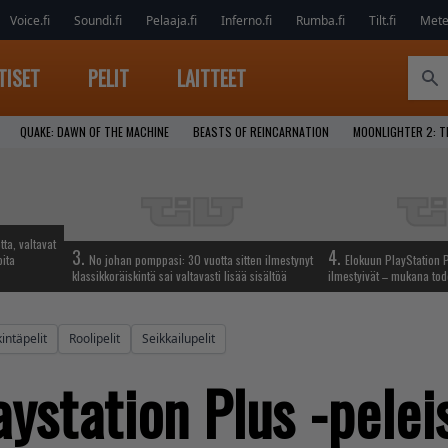
Voice.fi
Soundi.fi
Pelaaja.fi
Inferno.fi
Rumba.fi
Tilt.fi
Metel
TISET
PELIT
LAITTEET
QUAKE: DAWN OF THE MACHINE
BEASTS OF REINCARNATION
MOONLIGHTER 2: T
tta, valtavat
3.
4.
oita
No johan pomppasi: 30 vuotta sitten ilmestynyt
Elokuun PlayStation P
klassikkoräiskintä sai valtavasti lisää sisältöä
ilmestyivät – mukana tod
intäpelit
Roolipelit
Seikkailupelit
ystation Plus -peleis