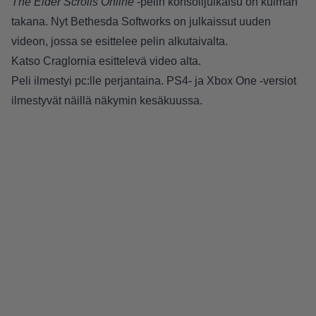
The Elder Scrolls Online
-pelin konsolijulkaisu on kulman
takana. Nyt Bethesda Softworks on julkaissut uuden
videon, jossa se esittelee pelin alkutaivalta.
Katso Craglornia esittelevä video alta.
Peli ilmestyi pc:lle perjantaina. PS4- ja Xbox One -versiot
ilmestyvät näillä näkymin kesäkuussa.