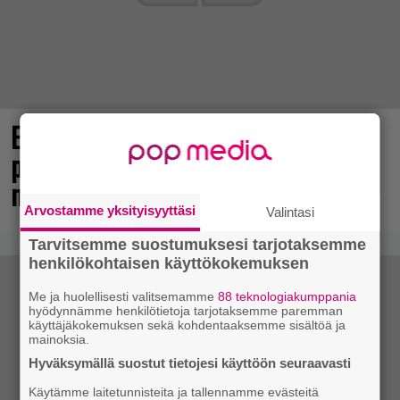
Elokuun PlayStation Plus Essential -
pelit ilmestyivät – mukana todellinen
mestariteos
Arvostamme yksityisyyttäsi
Valintasi
Tarvitsemme suostumuksesi tarjotaksemme
henkilökohtaisen käyttökokemuksen
Me ja huolellisesti valitsemamme
88 teknologiakumppania
hyödynnämme henkilötietoja tarjotaksemme paremman
käyttäjäkokemuksen sekä kohdentaaksemme sisältöä ja
mainoksia.
Hyväksymällä suostut tietojesi käyttöön seuraavasti
Käytämme laitetunnisteita ja tallennamme evästeitä