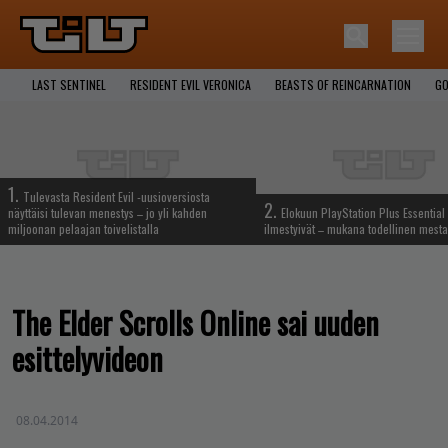
LAST SENTINEL
RESIDENT EVIL VERONICA
BEASTS OF REINCARNATION
GO
1.
Tulevasta Resident Evil -uusioversiosta
2.
näyttäisi tulevan menestys – jo yli kahden
Elokuun PlayStation Plus Essential 
miljoonan pelaajan toivelistalla
ilmestyivät – mukana todellinen mesta
The Elder Scrolls Online sai uuden
esittelyvideon
08.04.2014