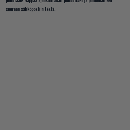
puhutaan! Nappaa ajankohtaiset peliuutiset ja puheenaiheet
suoraan sähköpostiin tästä.