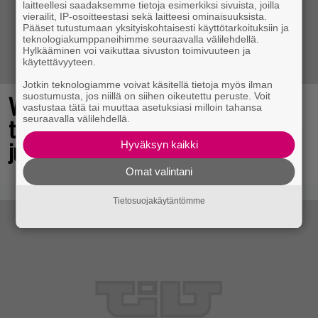
laitteellesi saadaksemme tietoja esimerkiksi sivuista, joilla
vierailit, IP-osoitteestasi sekä laitteesi ominaisuuksista.
Pääset tutustumaan yksityiskohtaisesti käyttötarkoituksiin ja
teknologiakumppaneihimme seuraavalla välilehdellä.
Hylkääminen voi vaikuttaa sivuston toimivuuteen ja
käytettävyyteen.
Jotkin teknologiamme voivat käsitellä tietoja myös ilman
Vuonna 2018 nähdyn
suostumusta, jos niillä on siihen oikeutettu peruste. Voit
vastustaa tätä tai muuttaa asetuksiasi milloin tahansa
toimintaroolipelin jatko-osa sai
seuraavalla välilehdellä.
julkaisupäivänsä
Hyväksyn kaikki
Omat valintani
Tietosuojakäytäntömme