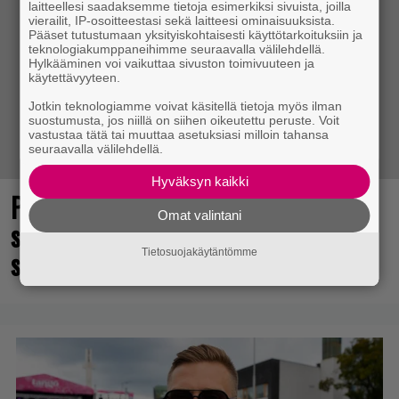
laitteellesi saadaksemme tietoja esimerkiksi sivuista, joilla
vierailit, IP-osoitteestasi sekä laitteesi ominaisuuksista.
Pääset tutustumaan yksityiskohtaisesti käyttötarkoituksiin ja
teknologiakumppaneihimme seuraavalla välilehdellä.
Hylkääminen voi vaikuttaa sivuston toimivuuteen ja
käytettävyyteen.
Jotkin teknologiamme voivat käsitellä tietoja myös ilman
suostumusta, jos niillä on siihen oikeutettu peruste. Voit
vastustaa tätä tai muuttaa asetuksiasi milloin tahansa
seuraavalla välilehdellä.
Hyväksyn kaikki
Point and click -henkisen Muumi-
Omat valintani
seikkailun julkaisuhaarukka tarkentui
syksylle
Tietosuojakäytäntömme