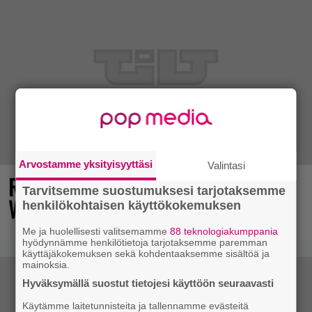
Arvostamme yksityisyyttäsi
Valintasi
Rallienglanti raikaa kotimaisen
Tarvitsemme suostumuksesi tarjotaksemme
Wreckfest 2:n uudella esittelyvideolla
henkilökohtaisen käyttökokemuksen
Me ja huolellisesti valitsemamme
88 teknologiakumppania
hyödynnämme henkilötietoja tarjotaksemme paremman
käyttäjäkokemuksen sekä kohdentaaksemme sisältöä ja
mainoksia.
Hyväksymällä suostut tietojesi käyttöön seuraavasti
Käytämme laitetunnisteita ja tallennamme evästeitä