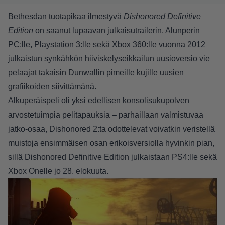
Bethesdan tuotapikaa ilmestyvä
Dishonored Definitive
Edition
on saanut lupaavan julkaisutrailerin. Alunperin
PC:lle, Playstation 3:lle sekä Xbox 360:lle vuonna 2012
julkaistun synkähkön hiiviskelyseikkailun uusioversio vie
pelaajat takaisin Dunwallin pimeille kujille uusien
grafiikoiden siivittämänä.
Alkuperäispeli oli yksi edellisen konsolisukupolven
arvostetuimpia pelitapauksia – parhaillaan valmistuvaa
jatko-osaa, Dishonored 2:ta odottelevat voivatkin veristellä
muistoja ensimmäisen osan erikoisversiolla hyvinkin pian,
sillä Dishonored Definitive Edition julkaistaan PS4:lle sekä
Xbox Onelle jo 28. elokuuta.