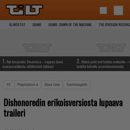
IG-NOSTOT
QUAKE
QUAKE: DAWN OF THE MACHINE
THE DIVISION RESUR
1.
2.
Nyt ilmaiseksi Steamissa – nappaa tämä
Nämä pelit voit ladata maksutta –
avaruusseikkailu välittömästi talteen!
todella kehuttu arvostelumenestys
PC
Playstation 4
Xbox One
Toimintapelit
Dishonoredin erikoisversiosta lupaava
traileri