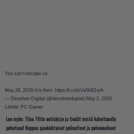
You can’t escape us.
May 26, 2026 it is then.
https://t.co/eVa5bB1vrh
— Devolver Digital (@devolverdigital)
May 2, 2025
Lähde:
PC Gamer
Lue myös:
Tilaa Tiltin uutiskirje ja tiedät mistä kahvitauolla
puhutaan! Nappaa ajankohtaiset peliuutiset ja puheenaiheet