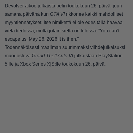
Devolver aikoo julkaista pelin toukokuun 26. päivä, juuri
samana päivänä kun
GTA VI
rikkonee kaikki mahdolliset
myyntiennätykset. Itse nimikettä ei ole edes tällä haavaa
vielä tiedossa, mutta jotain sieltä on tulossa. ”You can’t
escape us. May 26, 2026 it is then.”
Todennäköisesti maailman suurimmaksi viihdejulkaisuksi
muodostuva
Grand Theft Auto VI
julkaistaan PlayStation
5:lle ja Xbox Series X|S:lle toukokuun 26. päivä.