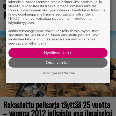
odottajat: Netflixiin tulee pian
laitteellesi saadaksemme tietoja esimerkiksi sivuista, joilla
vierailit, IP-osoitteestasi sekä laitteesi ominaisuuksista.
pakollista nähtävää
Pääset tutustumaan yksityiskohtaisesti käyttötarkoituksiin ja
teknologiakumppaneihimme seuraavalla välilehdellä.
Hylkääminen voi vaikuttaa sivuston toimivuuteen ja
käytettävyyteen.
Jotkin teknologiamme voivat käsitellä tietoja myös ilman
suostumusta, jos niillä on siihen oikeutettu peruste. Voit
vastustaa tätä tai muuttaa asetuksiasi milloin tahansa
seuraavalla välilehdellä.
Hyväksyn kaikki
Omat valintani
Tietosuojakäytäntömme
Rakastettu pelisarja täyttää 25 vuotta
– vuonna 2012 julkaistu osa ilmaiseksi