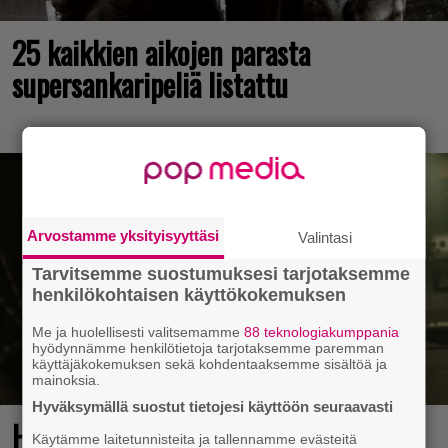
25 kaikkien aikojen parasta
supersankaripeliä listattu
Arvostamme yksityisyyttäsi
Valintasi
Tarvitsemme suostumuksesi tarjotaksemme
henkilökohtaisen käyttökokemuksen
Me ja huolellisesti valitsemamme
88 teknologiakumppania
hyödynnämme henkilötietoja tarjotaksemme paremman
käyttäjäkokemuksen sekä kohdentaaksemme sisältöä ja
mainoksia.
Hyväksymällä suostut tietojesi käyttöön seuraavasti
Huomio, kaikki Grand Theft Auto 6:n
Käytämme laitetunnisteita ja tallennamme evästeitä