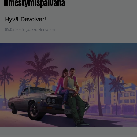
ilmestymispäivänä
Hyvä Devolver!
05.05.2025
Jaakko Herranen