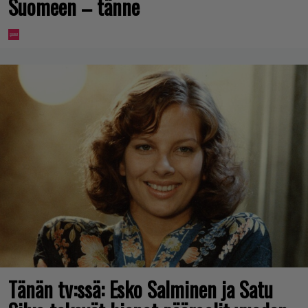
Suomeen – tänne
Tänän tv:ssä: Esko Salminen ja Satu