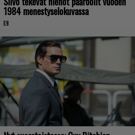
Silvo tekevät hienot pääroolit vuoden
1984 menestyselokuvassa