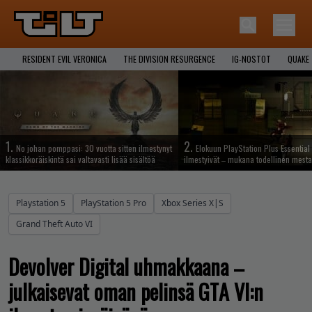
RESIDENT EVIL VERONICA
THE DIVISION RESURGENCE
IG-NOSTOT
QUAKE
1.
2.
No johan pomppasi: 30 vuotta sitten ilmestynyt
Elokuun PlayStation Plus Essential 
klassikkoräiskintä sai valtavasti lisää sisältöä
ilmestyivät – mukana todellinen mesta
Playstation 5
PlayStation 5 Pro
Xbox Series X|S
Grand Theft Auto VI
Devolver Digital uhmakkaana –
julkaisevat oman pelinsä GTA VI:n