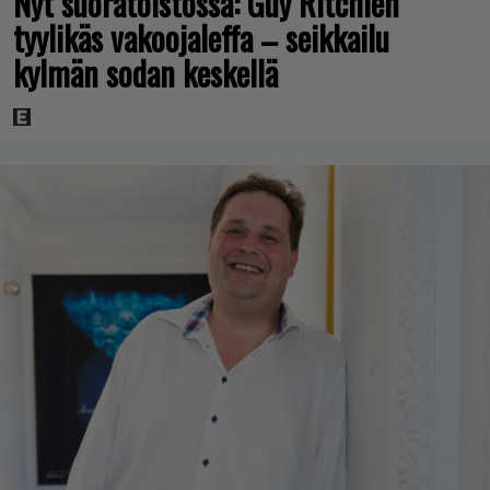
Nyt suoratoistossa: Guy Ritchien
tyylikäs vakoojaleffa – seikkailu
kylmän sodan keskellä