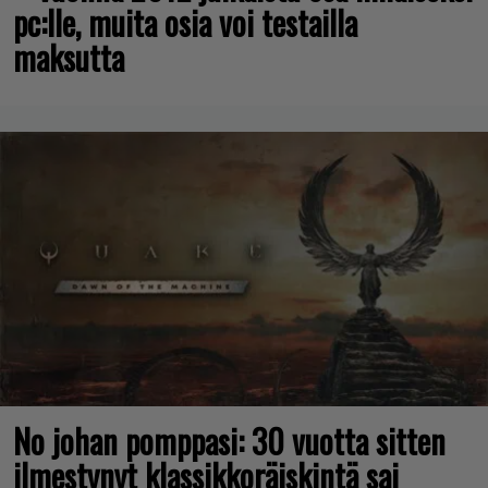
pc:lle, muita osia voi testailla
maksutta
No johan pomppasi: 30 vuotta sitten
ilmestynyt klassikkoräiskintä sai