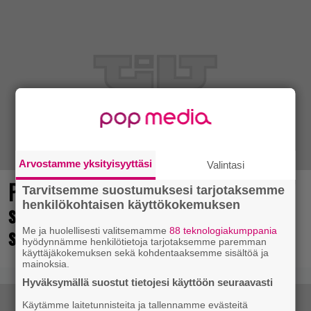
Arvostamme yksityisyyttäsi
Valintasi
Point and click -henkisen Muumi-
Tarvitsemme suostumuksesi tarjotaksemme
henkilökohtaisen käyttökokemuksen
seikkailun julkaisuhaarukka tarkentui
syksylle
Me ja huolellisesti valitsemamme
88 teknologiakumppania
hyödynnämme henkilötietoja tarjotaksemme paremman
käyttäjäkokemuksen sekä kohdentaaksemme sisältöä ja
mainoksia.
Hyväksymällä suostut tietojesi käyttöön seuraavasti
Käytämme laitetunnisteita ja tallennamme evästeitä