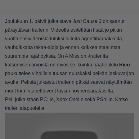
Joulukuun 1. päivä julkaistava
Just Cause 3
on saanut
päräyttävän trailerin. Videolla esitellään lisää jo pitkin
vuotta ensivideoista tutuksi tulleita agenttihärpäkkeitä,
vauhdikkaita takaa-ajoja ja ennen kaikkea maailmaa
suurempia räjähdyksiä. On A Mission -trailerilla
katsomisen arvoista on myös se, kuinka päähenkilö
Rico
paukuttelee vihollisia tuusan nuuskaksi pelkän laskuvarjon
avulla. Pelistä julkaistut trailerin pätkät saavat näyttämään
muut toimintapelitoverit täysin höyhensarjalaisilta.
Peli julkaistaan PC:lle, Xbox Onelle sekä PS4:lle. Katso
traileri alapuolelta: