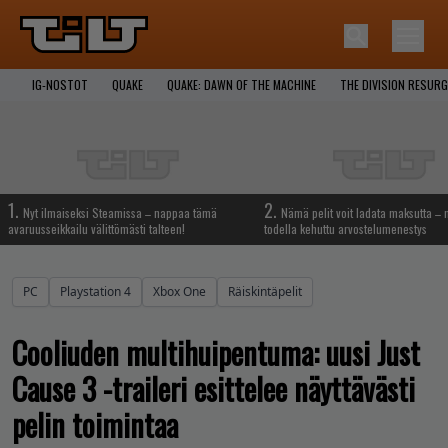
IG-NOSTOT
QUAKE
QUAKE: DAWN OF THE MACHINE
THE DIVISION RESUR
1.
2.
Nyt ilmaiseksi Steamissa – nappaa tämä
Nämä pelit voit ladata maksutta –
avaruusseikkailu välittömästi talteen!
todella kehuttu arvostelumenestys
PC
Playstation 4
Xbox One
Räiskintäpelit
Cooliuden multihuipentuma: uusi Just
Cause 3 -traileri esittelee näyttävästi
pelin toimintaa