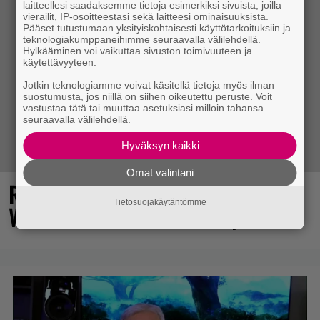
laitteellesi saadaksemme tietoja esimerkiksi sivuista, joilla
vierailit, IP-osoitteestasi sekä laitteesi ominaisuuksista.
Pääset tutustumaan yksityiskohtaisesti käyttötarkoituksiin ja
teknologiakumppaneihimme seuraavalla välilehdellä.
Hylkääminen voi vaikuttaa sivuston toimivuuteen ja
käytettävyyteen.
Jotkin teknologiamme voivat käsitellä tietoja myös ilman
suostumusta, jos niillä on siihen oikeutettu peruste. Voit
vastustaa tätä tai muuttaa asetuksiasi milloin tahansa
seuraavalla välilehdellä.
Hyväksyn kaikki
Omat valintani
Rallienglanti raikaa kotimaisen
Tietosuojakäytäntömme
Wreckfest 2:n uudella esittelyvideolla