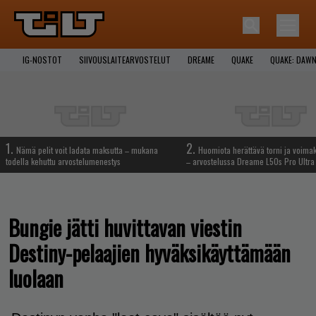
IG-NOSTOT
SIIVOUSLAITEARVOSTELUT
DREAME
QUAKE
QUAKE: DAWN
1.
2.
Nämä pelit voit ladata maksutta – mukana
Huomiota herättävä torni ja voima
todella kehuttu arvostelumenestys
– arvostelussa Dreame L50s Pro Ultra
Bungie jätti huvittavan viestin
Destiny-pelaajien hyväksikäyttämään
luolaan