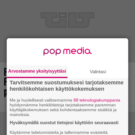
Pilvipalvelimet suljettiin: Aliens:
Arvostamme yksityisyyttäsi
Valintasi
Fireteam Eliten Switch-versio on nyt
Tarvitsemme suostumuksesi tarjotaksemme
pelikelvoton
henkilökohtaisen käyttökokemuksen
Me ja huolellisesti valitsemamme
88 teknologiakumppania
hyödynnämme henkilötietoja tarjotaksemme paremman
käyttäjäkokemuksen sekä kohdentaaksemme sisältöä ja
mainoksia.
Hyväksymällä suostut tietojesi käyttöön seuraavasti
Käytämme laitetunnisteita ja tallennamme evästeitä