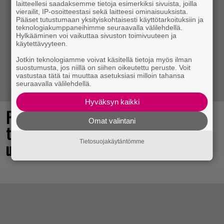
laitteellesi saadaksemme tietoja esimerkiksi sivuista, joilla
vierailit, IP-osoitteestasi sekä laitteesi ominaisuuksista.
Pääset tutustumaan yksityiskohtaisesti käyttötarkoituksiin ja
teknologiakumppaneihimme seuraavalla välilehdellä.
Hylkääminen voi vaikuttaa sivuston toimivuuteen ja
käytettävyyteen.
Jotkin teknologiamme voivat käsitellä tietoja myös ilman
suostumusta, jos niillä on siihen oikeutettu peruste. Voit
vastustaa tätä tai muuttaa asetuksiasi milloin tahansa
seuraavalla välilehdellä.
Hyväksyn kaikki
Pidetty Mikki Hiiren tähdittämä
Omat valintani
tasohyppely julkaistaan syyskuussa
uusille alustoille
Tietosuojakäytäntömme