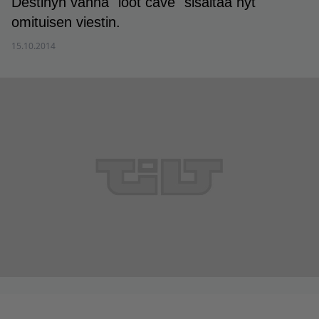
Destinyn vanha "loot cave" sisältää nyt
omituisen viestin.
15.10.2014