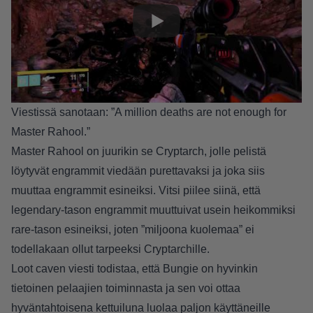
Viestissä sanotaan: ”A million deaths are not enough for
Master Rahool.”
Master Rahool on juurikin se Cryptarch, jolle pelistä
löytyvät engrammit viedään purettavaksi ja joka siis
muuttaa engrammit esineiksi. Vitsi piilee siinä, että
legendary-tason engrammit muuttuivat usein heikommiksi
rare-tason esineiksi, joten ”miljoona kuolemaa” ei
todellakaan ollut tarpeeksi Cryptarchille.
Loot caven viesti todistaa, että Bungie on hyvinkin
tietoinen pelaajien toiminnasta ja sen voi ottaa
hyväntahtoisena kettuiluna luolaa paljon käyttäneille