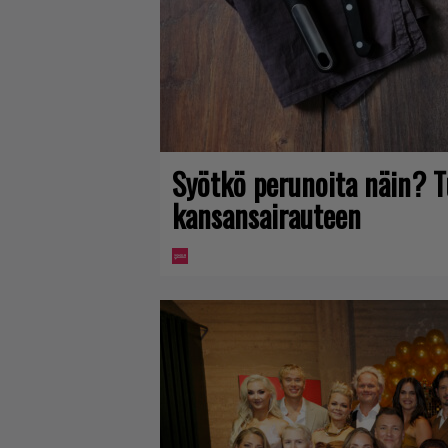
Syötkö perunoita näin? T
kansansairauteen