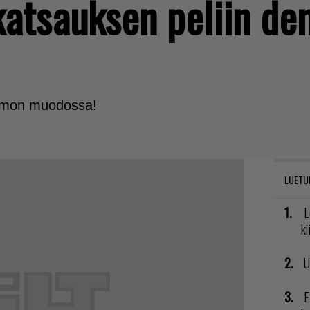
 katsauksen peliin d
 demon muodossa!
LUETU
L
ki
U
E