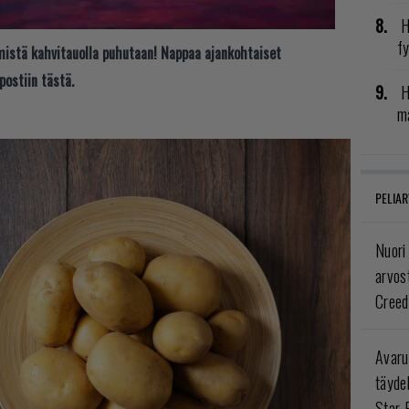
H
fy
t mistä kahvitauolla puhutaan! Nappaa ajankohtaiset
postiin tästä.
H
ma
PELIAR
Nuori
arvos
Creed
Avaru
täyde
Star 