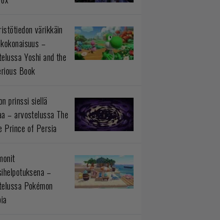
istötiedon värikkäin
okokonaisuus –
telussa Yoshi and the
rious Book
n prinssi siellä
aa – arvostelussa The
 Prince of Persia
monit
sihelpotuksena –
telussa Pokémon
ia