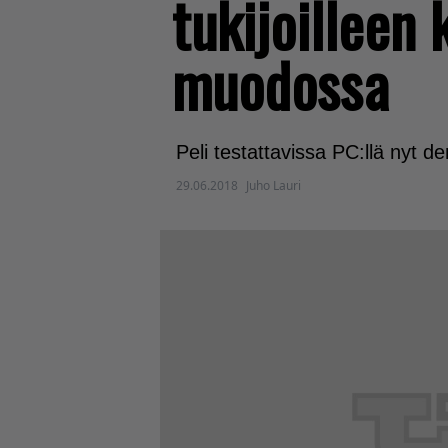
tukijoilleen
muodossa
Peli testattavissa PC:llä nyt
29.06.2018
Juho Lauri