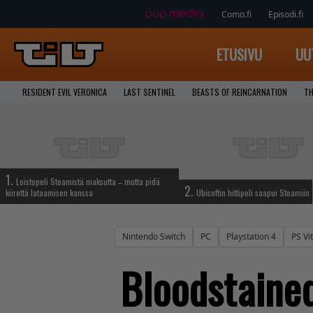
Como.fi
Episodi.fi
ETUSIVU
UU
RESIDENT EVIL VERONICA
LAST SENTINEL
BEASTS OF REINCARNATION
TH
1.
Loistopeli Steamistä maksutta – mutta pidä
2.
kiirettä lataamisen kanssa
Ubisoftin hittipeli saapui Steamiin
Nintendo Switch
PC
Playstation 4
PS Vi
Bloodstained