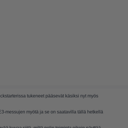
ckstarterissa tukeneet pääsevät käsiksi nyt myös
3-messujen myötä ja se on saatavilla tällä hetkellä
ä kuvaa siitä, miltä pelin toiminta oikein näyttää