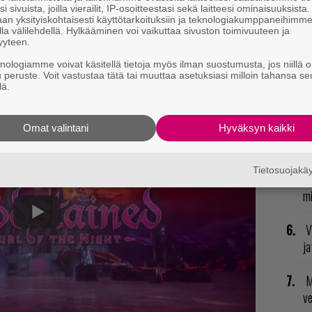
U
i sivuista, joilla vierailit, IP-osoitteestasi sekä laitteesi ominaisuuksista
an yksityiskohtaisesti käyttötarkoituksiin ja teknologiakumppaneihimm
la välilehdellä. Hylkääminen voi vaikuttaa sivuston toimivuuteen ja
an PC:n lisäksi myös Xbox Onelle, PS4:lle,
E
yyteen.
il
knologiamme voivat käsitellä tietoja myös ilman suostumusta, jos niillä o
u peruste. Voit vastustaa tätä tai muuttaa asetuksiasi milloin tahansa se
a:
lä.
R
va
kl
Omat valintani
Hyväksyn kaikki
T
Tietosuojak
nä
mi
V
ja
M
v