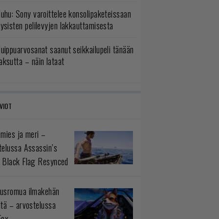
uhu: Sony varoittelee konsolipaketeissaan
ysisten pelilevyjen lakkauttamisesta
uippuarvosanat saanut seikkailupeli tänään
ksutta – näin lataat
VIOT
 mies ja meri –
telussa Assassin’s
 Black Flag Resynced
usromua ilmakehän
ltä – arvostelussa
Fox