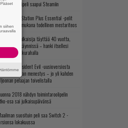
bisoftin hittipeli saapui Steamiin
. Pääset
e
lokuun PlayStation Plus Essential -pelit
mestyivät – mukana todellinen mestariteos
n siihen
uraavalla
akastettu julkaisija täyttää 40 vuotta,
ltavat alet käynnissä – hanki itsellesi
assikoita pikkurahalla
ulevasta Resident Evil -uusioversiosta
äytäntömme
yttäisi tulevan menestys – jo yli kahden
ljoonan pelaajan toivelistalla
uonna 2018 nähdyn toimintaroolipelin
tko-osa sai julkaisupäivänsä
aailman suosituin peli saa Switch 2 -
ersionsa lokakuussa