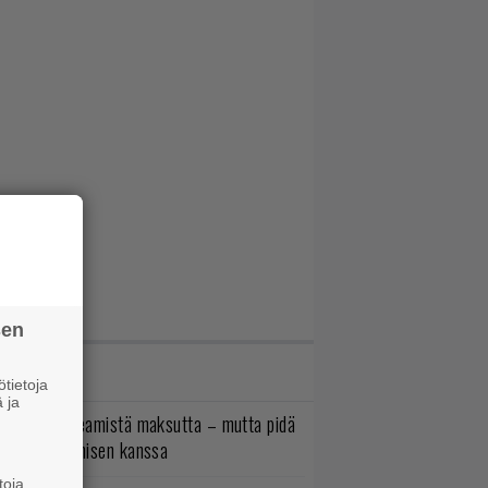
sen
IMMAT JUTUT
tietoja
 ja
oistopeli Steamistä maksutta – mutta pidä
irettä lataamisen kanssa
toja