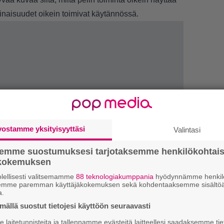
minaisuudet oikein toimivat käytännössä.
vostamme yksityisyyttäsi
Valintasi
semme suostumuksesi tarjotaksemme henkilökohtai
ökokemuksen
LUETU
lellisesti valitsemamme
88 teknologiakumppania
hyödynnämme henkilö
semme paremman käyttäjäkokemuksen sekä kohdentaaksemme sisältöä
L
a.
ki
ällä suostut tietojesi käyttöön seuraavasti
laitetunnisteita ja tallennamme evästeitä laitteellesi saadaksemme tie