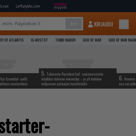
i.net
Leffatykki.com
KIRJAUDU
Etsi
CY OF ATLANTIS
IG-NOSTOT
TOMB RAIDER
GOD OF WAR
GOD OF WAR RAG
5.
Tulevasta Resident Evil -uusioversiosta
6.
lus Essential -pelit
näyttäisi tulevan menestys – jo yli kahden
Vuonna 
ellinen mestariteos
miljoonan pelaajan toivelistalla
osa sai jul
starter-