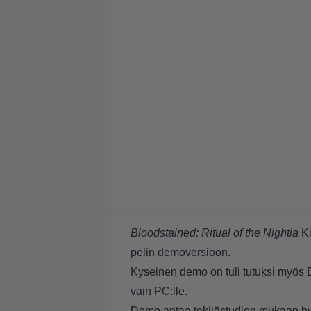
Bloodstained: Ritual of the Nightia
Ki
pelin demoversioon.
Kyseinen demo on tuli tutuksi myös E
vain PC:lle.
Demo antaa tekijästudion mukaan hyvä