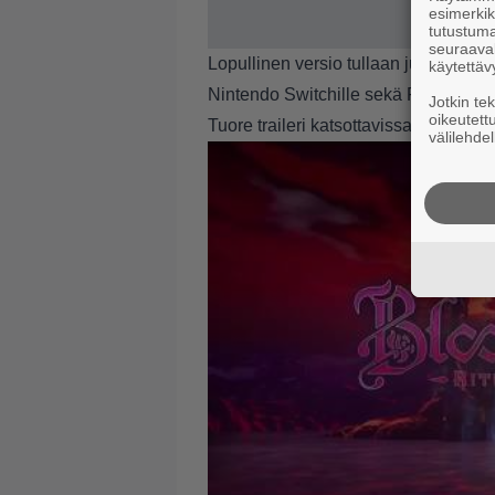
esimerkiks
tutustuma
seuraaval
Lopullinen versio tullaan julkaisema
käytettäv
Nintendo Switchille sekä PS Vitalle.
Jotkin te
oikeutett
Tuore traileri katsottavissa alapuolelt
välilehdel