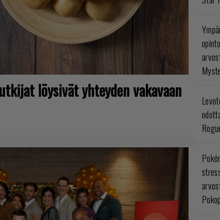
Ympär
opint
arvos
Myste
utkijat löysivät yhteyden vakavaan
Levoto
odott
Rogue
Poké
stres
arvos
Pokop