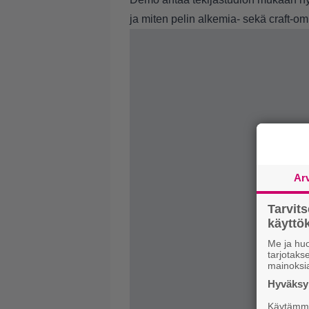
ja miten pelin alkemia- sekä craft-o
Ar
Tarvit
käytt
Me ja huo
tarjotak
mainoksi
Hyväksym
Käytämme 