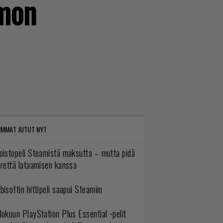
emon
IMMAT JUTUT NYT
oistopeli Steamistä maksutta – mutta pidä
irettä lataamisen kanssa
bisoftin hittipeli saapui Steamiin
lokuun PlayStation Plus Essential -pelit