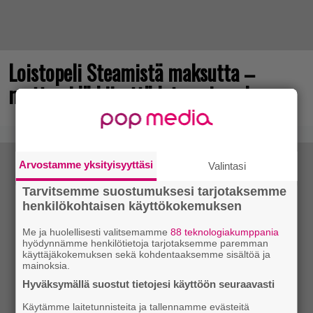
Loistopeli Steamistä maksutta –
mutta pidä kiirettä lataamisen kanssa
Arvostamme yksityisyyttäsi
Valintasi
Tarvitsemme suostumuksesi tarjotaksemme
henkilökohtaisen käyttökokemuksen
Me ja huolellisesti valitsemamme
88 teknologiakumppania
hyödynnämme henkilötietoja tarjotaksemme paremman
käyttäjäkokemuksen sekä kohdentaaksemme sisältöä ja
mainoksia.
Hyväksymällä suostut tietojesi käyttöön seuraavasti
Käytämme laitetunnisteita ja tallennamme evästeitä