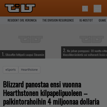
RESIDENT EVIL VERONICA
THE DIVISION RESURGENCE
IG-NOSTOT
QUAKE
2.
No johan pomppasi: 30 vuotta sitte
1.
Ubisoftin hittipeli saapui Steamiin
klassikkoräiskintä sai valtavasti lisää s
eSports
Hearthstone
Blizzard panostaa ensi vuonna
Hearthstonen kilpapelipuoleen –
palkintorahoihin 4 miljoonaa dollaria