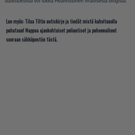
uudistuksista voi lukea Hearthstonen virallisesta
blogista
.
Lue myös:
Tilaa Tiltin uutiskirje ja tiedät mistä kahvitauolla
puhutaan! Nappaa ajankohtaiset peliuutiset ja puheenaiheet
suoraan sähköpostiin tästä.