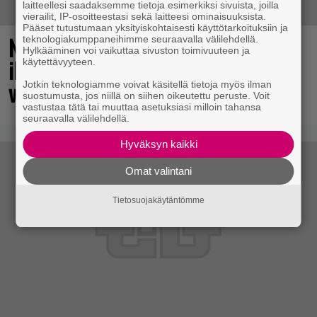
laitteellesi saadaksemme tietoja esimerkiksi sivuista, joilla
vierailit, IP-osoitteestasi sekä laitteesi ominaisuuksista.
Pääset tutustumaan yksityiskohtaisesti käyttötarkoituksiin ja
No johan pomppasi: 30 vuotta sitten
teknologiakumppaneihimme seuraavalla välilehdellä.
Hylkääminen voi vaikuttaa sivuston toimivuuteen ja
ilmestynyt klassikkoräiskintä sai
käytettävyyteen.
valtavasti lisää sisältöä
Jotkin teknologiamme voivat käsitellä tietoja myös ilman
suostumusta, jos niillä on siihen oikeutettu peruste. Voit
vastustaa tätä tai muuttaa asetuksiasi milloin tahansa
seuraavalla välilehdellä.
Hyväksyn kaikki
Omat valintani
Tietosuojakäytäntömme