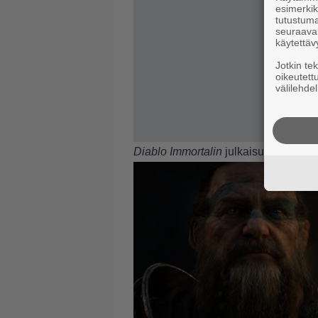
esimerkiks
tutustuma
seuraaval
käytettäv
Jotkin te
oikeutett
välilehdel
Diablo Immortalin
julkaisupäivä ja hi