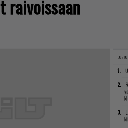
it raivoissaan
..
LUETU
U
R
va
kl
L
ki