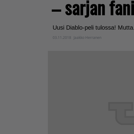
– sarjan fan
Uusi Diablo-peli tulossa! Mutta.
03.11.2018
Jaakko Herranen