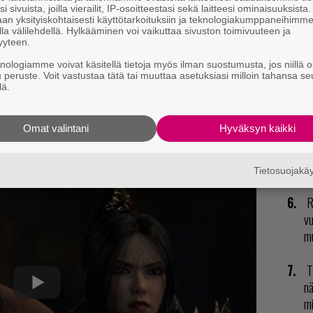
i sivuista, joilla vierailit, IP-osoitteestasi sekä laitteesi ominaisuuksista
an yksityiskohtaisesti käyttötarkoituksiin ja teknologiakumppaneihimm
L
la välilehdellä. Hylkääminen voi vaikuttaa sivuston toimivuuteen ja
yyteen.
ki
knologiamme voivat käsitellä tietoja myös ilman suostumusta, jos niillä o
u peruste. Voit vastustaa tätä tai muuttaa asetuksiasi milloin tahansa se
E
lä.
il
Omat valintani
Hyväksyn kaikki
N
il
ntapolitiikka on toistaiseksi hämärän peitossa.
li
Tietosuojak
R
vu
mu
T
nä
mi