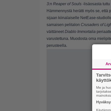
3:n
Reaper of Souls
-lisäosasta tutt
Hämmennystä herätti myös se, että p
sijaan kiinalaiselle NetEase-studiolle
samaisen pelitalon
Crusaders of Lig
väittäneet
Diablo Immortalia
periaatte
varustettuna. Muodosta oma mielipite
perusteella.
Ar
Tarvit
käytt
Me ja huo
tarjotak
mainoksi
Hyväksym
Käytämme 