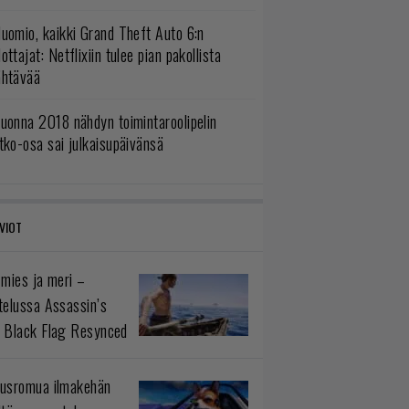
uomio, kaikki Grand Theft Auto 6:n
ottajat: Netflixiin tulee pian pakollista
ähtävää
uonna 2018 nähdyn toimintaroolipelin
tko-osa sai julkaisupäivänsä
VIOT
 mies ja meri –
telussa Assassin’s
 Black Flag Resynced
usromua ilmakehän