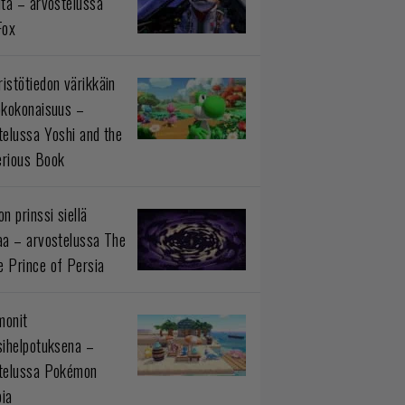
ltä – arvostelussa
Fox
istötiedon värikkäin
okokonaisuus –
telussa Yoshi and the
rious Book
n prinssi siellä
aa – arvostelussa The
 Prince of Persia
monit
sihelpotuksena –
telussa Pokémon
ia