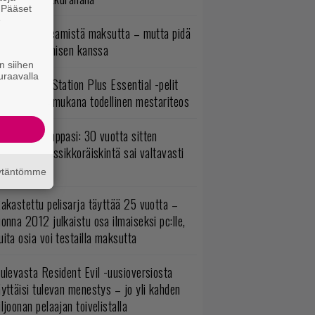
. Pääset
e
oistopeli Steamistä maksutta – mutta pidä
irettä lataamisen kanssa
n siihen
uraavalla
lokuun PlayStation Plus Essential -pelit
mestyivät – mukana todellinen mestariteos
o johan pomppasi: 30 vuotta sitten
mestynyt klassikkoräiskintä sai valtavasti
sää sisältöä
äytäntömme
akastettu pelisarja täyttää 25 vuotta –
onna 2012 julkaistu osa ilmaiseksi pc:lle,
ita osia voi testailla maksutta
ulevasta Resident Evil -uusioversiosta
yttäisi tulevan menestys – jo yli kahden
ljoonan pelaajan toivelistalla