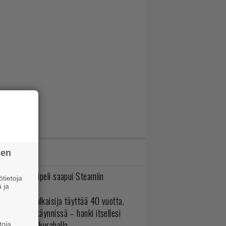
IMMAT JUTUT
sen
bisoftin hittipeli saapui Steamiin
tietoja
 ja
akastettu julkaisija täyttää 40 vuotta,
ltavat alet käynnissä – hanki itsellesi
assikoita pikkurahalla
toja