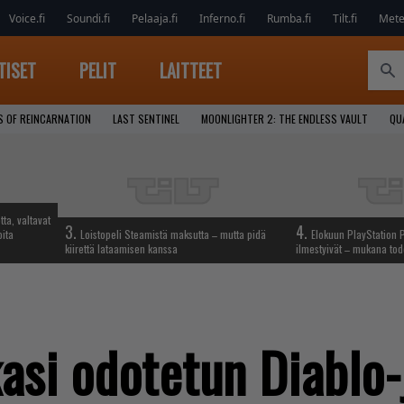
Voice.fi
Soundi.fi
Pelaaja.fi
Inferno.fi
Rumba.fi
Tilt.fi
Metel
TISET
PELIT
LAITTEET
S OF REINCARNATION
LAST SENTINEL
MOONLIGHTER 2: THE ENDLESS VAULT
QU
tta, valtavat
3.
4.
oita
Loistopeli Steamistä maksutta – mutta pidä
Elokuun PlayStation P
kiirettä lataamisen kanssa
ilmestyivät – mukana tod
asi odotetun Diablo-