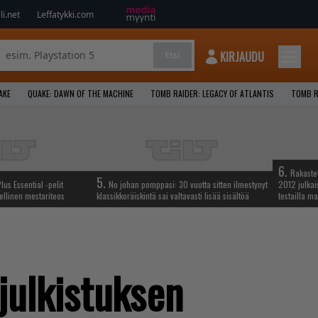
i.net
Leffatykki.com
KIRJAUDU
Etsi
AKE
QUAKE: DAWN OF THE MACHINE
TOMB RAIDER: LEGACY OF ATLANTIS
TOMB R
6.
Rakastet
5.
lus Essential -pelit
No johan pomppasi: 30 vuotta sitten ilmestynyt
2012 julkais
ellinen mestariteos
klassikkoräiskintä sai valtavasti lisää sisältöä
testailla ma
julkistuksen