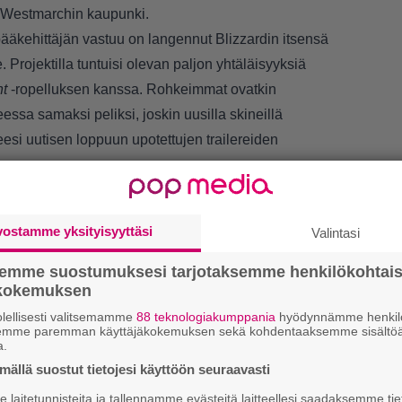
u Westmarchin kaupunki.
ääkehittäjän vastuu on langennut Blizzardin itsensä
. Projektilla tuntuisi olevan paljon yhtäläisyyksiä
ht
-ropelluksen kanssa. Rohkeimmat ovatkin
essa samaksi peliksi, joskin uusilla skineillä
esi uutisen loppuun upotettujen trailereiden
vostamme yksityisyyttäsi
Valintasi
LUETU
semme suostumuksesi tarjotaksemme henkilökohtai
ökokemuksen
U
lellisesti valitsemamme
88 teknologiakumppania
hyödynnämme henkilö
semme paremman käyttäjäkokemuksen sekä kohdentaaksemme sisältöä
a.
R
ällä suostut tietojesi käyttöön seuraavasti
va
kl
laitetunnisteita ja tallennamme evästeitä laitteellesi saadaksemme tie