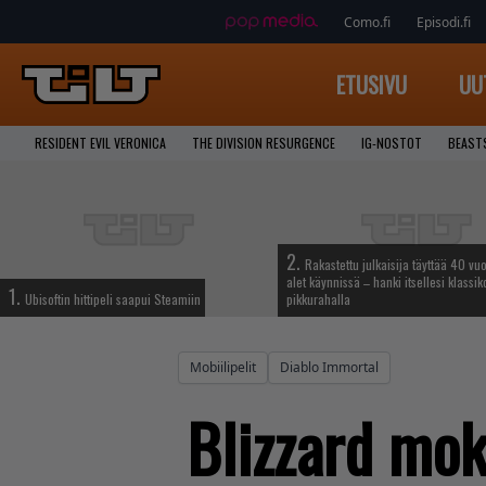
Como.fi
Episodi.fi
ETUSIVU
UU
RESIDENT EVIL VERONICA
THE DIVISION RESURGENCE
IG-NOSTOT
BEAST
2.
Rakastettu julkaisija täyttää 40 vuo
alet käynnissä – hanki itsellesi klassik
1.
Ubisoftin hittipeli saapui Steamiin
pikkurahalla
Mobiilipelit
Diablo Immortal
Blizzard mok