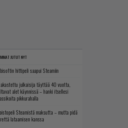
IMMAT JUTUT NYT
bisoftin hittipeli saapui Steamiin
akastettu julkaisija täyttää 40 vuotta,
ltavat alet käynnissä – hanki itsellesi
assikoita pikkurahalla
oistopeli Steamistä maksutta – mutta pidä
irettä lataamisen kanssa