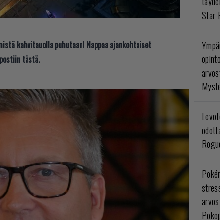
täyde
Star 
t mistä kahvitauolla puhutaan! Nappaa ajankohtaiset
Ympär
opint
postiin tästä.
arvos
Myste
Levoto
odott
Rogue
Poké
stres
arvos
Pokop