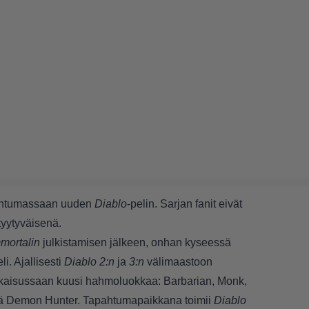
apahtumassaan uuden
Diablo
-pelin. Sarjan fanit eivät
 tyytyväisenä.
mortalin
julkistamisen jälkeen, onhan kyseessä
i. Ajallisesti
Diablo 2:n
ja
3:n
välimaastoon
julkaisussaan kuusi hahmoluokkaa: Barbarian, Monk,
ä Demon Hunter. Tapahtumapaikkana toimii
Diablo