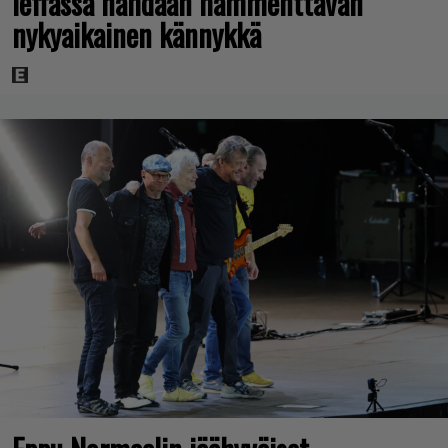
leffassa nähdään hämmenttävän
nykyaikainen kännykkä