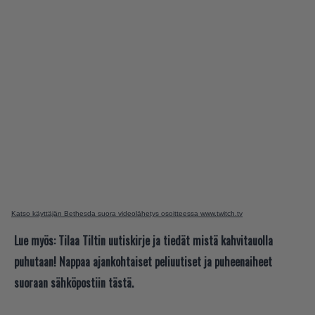
Katso käyttäjän Bethesda suora videolähetys osoitteessa www.twitch.tv
Lue myös:
Tilaa Tiltin uutiskirje ja tiedät mistä kahvitauolla
puhutaan! Nappaa ajankohtaiset peliuutiset ja puheenaiheet
suoraan sähköpostiin tästä.