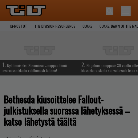
IG-NOSTOT
THE DIVISION RESURGENCE
QUAKE
QUAKE: DAWN OF THE MA
1.
2.
Nyt ilmaiseksi Steamissa – nappaa tämä
No johan pomppasi: 30 vuotta sitte
avaruusseikkailu välittömästi talteen!
klassikkoräiskintä sai valtavasti lisää s
Bethesda kiusoittelee Fallout-
julkistuksella suorassa lähetyksessä –
katso lähetystä täältä