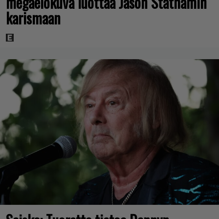
megaelokuva luottaa Jason Stathamin
karismaan