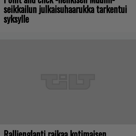
seikkailun julkaisuhaarukka tarkentui
syksylle
Rallienglanti raikaa kotimaisen