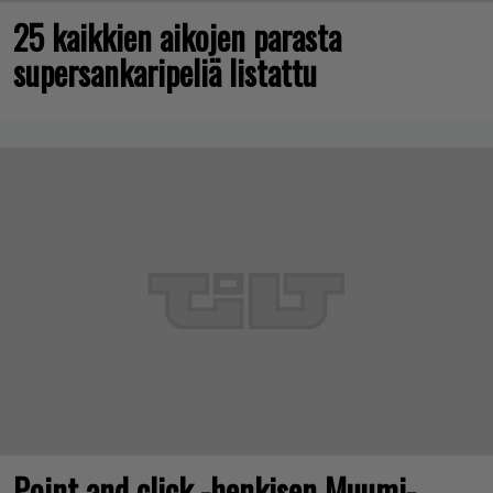
25 kaikkien aikojen parasta
supersankaripeliä listattu
Point and click -henkisen Muumi-