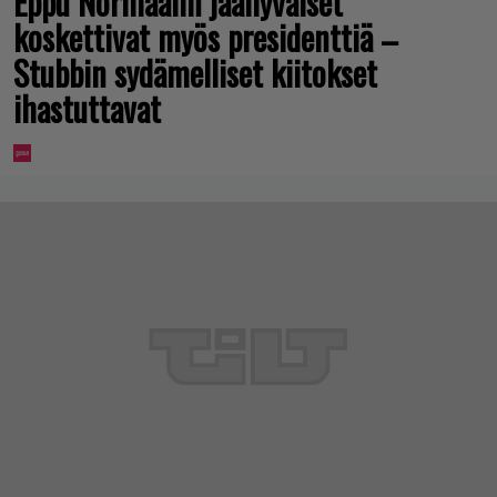
Eppu Normaalin jäähyväiset
koskettivat myös presidenttiä –
Stubbin sydämelliset kiitokset
ihastuttavat