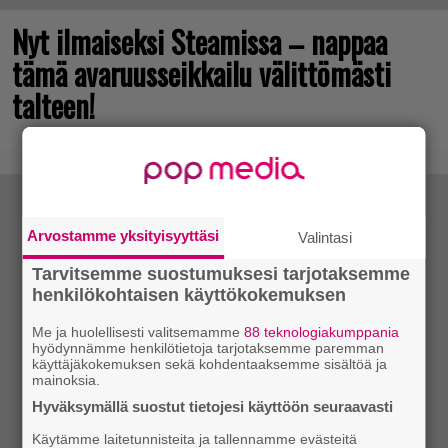
Nyt ilmaiseksi Steamissa – nappaa
tämä avaruusseikkailu välittömästi
talteen!
Arvostamme yksityisyyttäsi
Valintasi
Tarvitsemme suostumuksesi tarjotaksemme
henkilökohtaisen käyttökokemuksen
Me ja huolellisesti valitsemamme
88 teknologiakumppania
hyödynnämme henkilötietoja tarjotaksemme paremman
käyttäjäkokemuksen sekä kohdentaaksemme sisältöä ja
mainoksia.
Hyväksymällä suostut tietojesi käyttöön seuraavasti
Käytämme laitetunnisteita ja tallennamme evästeitä