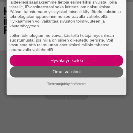
laitteellesi saadaksemme tietoja esimerkiksi sivuista, joilla
vierailit, IP-osoitteestasi sekä laitteesi ominaisuuksista.
Huomiota herättävä torni ja voimakas
Pääset tutustumaan yksityiskohtaisesti käyttötarkoituksiin ja
teknologiakumppaneihimme seuraavalla välilehdellä.
imuteho – arvostelussa Dreame L50s
Hylkääminen voi vaikuttaa sivuston toimivuuteen ja
käytettävyyteen.
Pro Ultra
Jotkin teknologiamme voivat käsitellä tietoja myös ilman
suostumusta, jos niillä on siihen oikeutettu peruste. Voit
vastustaa tätä tai muuttaa asetuksiasi milloin tahansa
seuraavalla välilehdellä.
Hyväksyn kaikki
Omat valintani
Tietosuojakäytäntömme