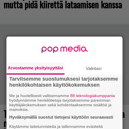
mutta pidä kiirettä lataamisen kanssa
Arvostamme yksityisyyttäsi
Valintasi
Tarvitsemme suostumuksesi tarjotaksemme
henkilökohtaisen käyttökokemuksen
Me ja huolellisesti valitsemamme
88 teknologiakumppania
hyödynnämme henkilötietoja tarjotaksemme paremman
käyttäjäkokemuksen sekä kohdentaaksemme sisältöä ja
mainoksia.
Tulevasta Resident Evil -uusioversiosta
Hyväksymällä suostut tietojesi käyttöön seuraavasti
näyttäisi tulevan menestys – jo yli
Käytämme laitetunnisteita ja tallennamme evästeitä