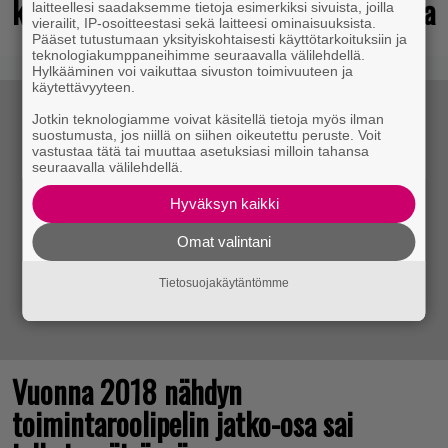
kahden miljoonan pelaajan toivelistalla
laitteellesi saadaksemme tietoja esimerkiksi sivuista, joilla
vierailit, IP-osoitteestasi sekä laitteesi ominaisuuksista.
Pääset tutustumaan yksityiskohtaisesti käyttötarkoituksiin ja
teknologiakumppaneihimme seuraavalla välilehdellä.
Hylkääminen voi vaikuttaa sivuston toimivuuteen ja
käytettävyyteen.
Jotkin teknologiamme voivat käsitellä tietoja myös ilman
suostumusta, jos niillä on siihen oikeutettu peruste. Voit
vastustaa tätä tai muuttaa asetuksiasi milloin tahansa
seuraavalla välilehdellä.
Hyväksyn kaikki
Omat valintani
Tietosuojakäytäntömme
Vuonna 2018 nähdyn
toimintaroolipelin jatko-osa sai