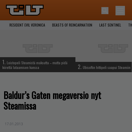
RESIDENT EVIL VERONICA
BEASTS OF REINCARNATION
LAST SENTINEL
TH
1.
Loistopeli Steamistä maksutta – mutta pidä
2.
kiirettä lataamisen kanssa
Ubisoftin hittipeli saapui Steamiin
Baldur’s Gaten megaversio nyt
Steamissa
17.01.2013