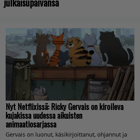
julkaisupäivänsä