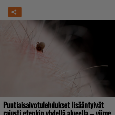
Puutiaisaivotulehdukset lisääntyivät
rajusti etenkin yhdellä alueella – viime