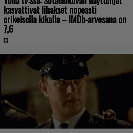
Yöllä tv:ssä: Sotaelokuvan näyttelijät
kasvattivat lihakset nopeasti
erikoisella kikalla – IMDb-arvosana on
7,6