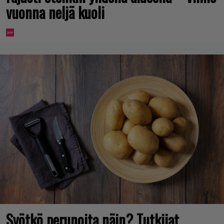
vuonna neljä kuoli
Syötkö perunoita näin? Tutkijat