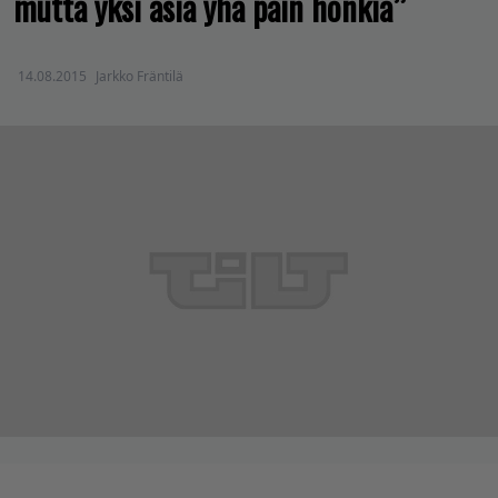
mutta yksi asia yhä päin honkia”
14.08.2015
Jarkko Fräntilä