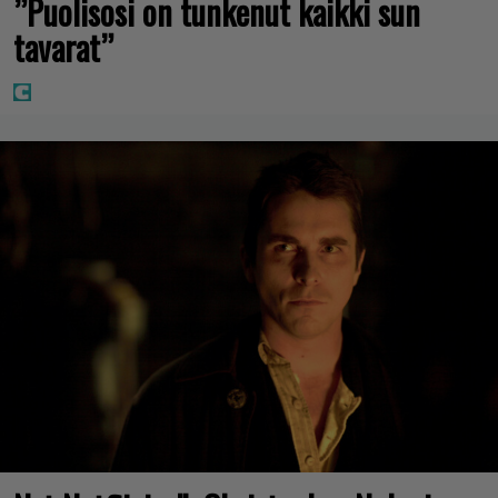
”Puolisosi on tunkenut kaikki sun
tavarat”