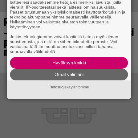
laitteellesi saadaksemme tietoja esimerkiksi sivuista, joilla
vierailit, IP-osoitteestasi sekä laitteesi ominaisuuksista.
Pääset tutustumaan yksityiskohtaisesti käyttötarkoituksiin ja
teknologiakumppaneihimme seuraavalla välilehdellä.
Rakastettu pelisarja täyttää 25 vuotta
Hylkääminen voi vaikuttaa sivuston toimivuuteen ja
käytettävyyteen.
– vuonna 2012 julkaistu osa ilmaiseksi
Jotkin teknologiamme voivat käsitellä tietoja myös ilman
pc:lle, muita osia voi testailla
suostumusta, jos niillä on siihen oikeutettu peruste. Voit
vastustaa tätä tai muuttaa asetuksiasi milloin tahansa
maksutta
seuraavalla välilehdellä.
Hyväksyn kaikki
Omat valintani
Tietosuojakäytäntömme