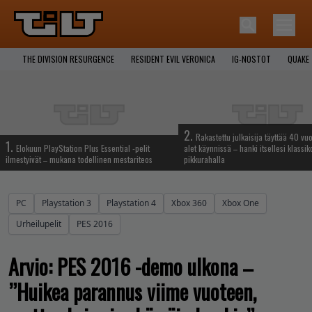
THE DIVISION RESURGENCE
RESIDENT EVIL VERONICA
IG-NOSTOT
QUAKE
2.
Rakastettu julkaisija täyttää 40 vuo
1.
Elokuun PlayStation Plus Essential -pelit
alet käynnissä – hanki itsellesi klassik
ilmestyivät – mukana todellinen mestariteos
pikkurahalla
PC
Playstation 3
Playstation 4
Xbox 360
Xbox One
Urheilupelit
PES 2016
Arvio: PES 2016 -demo ulkona –
”Huikea parannus viime vuoteen,