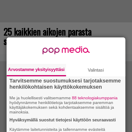
25 kaikkien aikojen parasta
supersankaripeliä listattu
Arvostamme yksityisyyttäsi
Valintasi
Tarvitsemme suostumuksesi tarjotaksemme
henkilökohtaisen käyttökokemuksen
Me ja huolellisesti valitsemamme
88 teknologiakumppania
hyödynnämme henkilötietoja tarjotaksemme paremman
käyttäjäkokemuksen sekä kohdentaaksemme sisältöä ja
mainoksia.
Hyväksymällä suostut tietojesi käyttöön seuraavasti
Käytämme laitetunnisteita ja tallennamme evästeitä