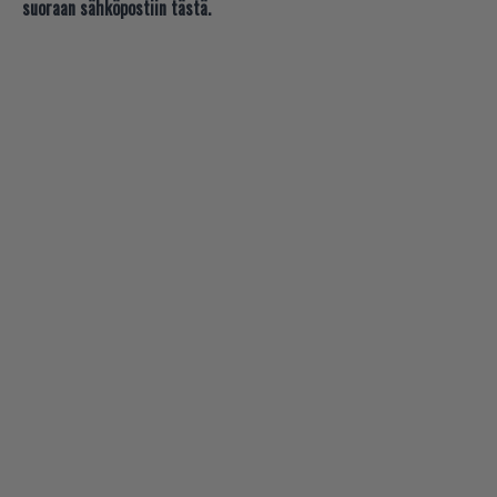
suoraan sähköpostiin tästä.