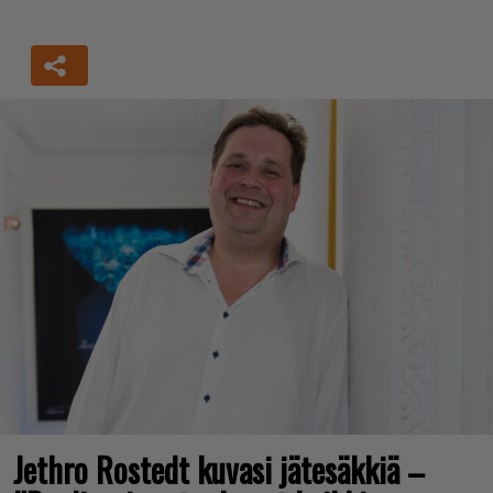
Jethro Rostedt kuvasi jätesäkkiä –