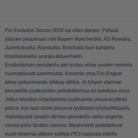
Pro Evolution Soccer 2016
sai eilen demon. Pelissä
pääsee pelaamaan niin Bayern Munchenillä, AS Romalla,
Juventuksella, Ranskalla, Brasilialla kuin kahdella
brasilialaisella seurajoukkueellakin.
Ensituntuman perusteilla peli tuntuu viime vuoden versiota
huomattavasti paremmalta. Konamin oma Fox Engine
tekee pelaamisesta silkkaa silkkiä. Jo lyhyen otannan
perusteilla joukkueiden pelitaktiikoissa on todellisia eroja.
Jotkut tekoälyn ohjastamista joukkueista pelaavat pitkää
palloa, kun taas toiset pelaavat tyylikästä lyhytsyöttöpeliä.
Valitettavasti ainakin demon perusteilla sama ongema
vaivaa peliä tänäkin vuonna. Maalivahdit pudottelevat
vuosi toisensa jälkeen palloja
PES
-sarjassa todella