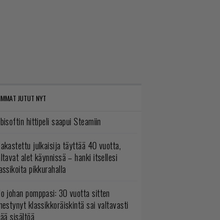
IMMAT JUTUT NYT
bisoftin hittipeli saapui Steamiin
akastettu julkaisija täyttää 40 vuotta,
ltavat alet käynnissä – hanki itsellesi
assikoita pikkurahalla
o johan pomppasi: 30 vuotta sitten
mestynyt klassikkoräiskintä sai valtavasti
sää sisältöä