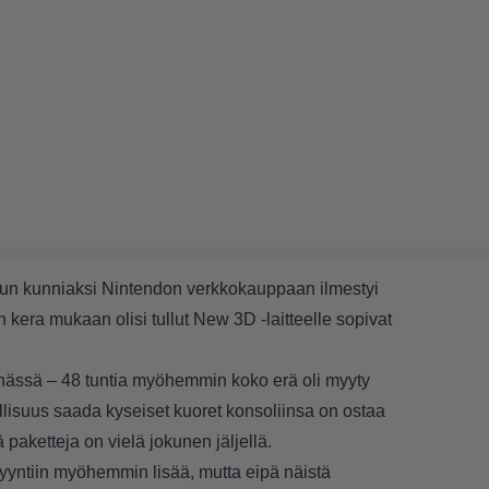
sun kunniaksi Nintendon verkkokauppaan ilmestyi
n kera mukaan olisi tullut New 3D -laitteelle sopivat
yöhässä – 48 tuntia myöhemmin koko erä oli myyty
lisuus saada kyseiset kuoret konsoliinsa on ostaa
ä paketteja on vielä jokunen jäljellä.
yyntiin myöhemmin lisää, mutta eipä näistä