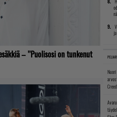
H
od
n
V
ja
tesäkkiä – ”Puolisosi on tunkenut
PELIAR
Nuori
arvos
Creed
Avaru
täyde
Star 