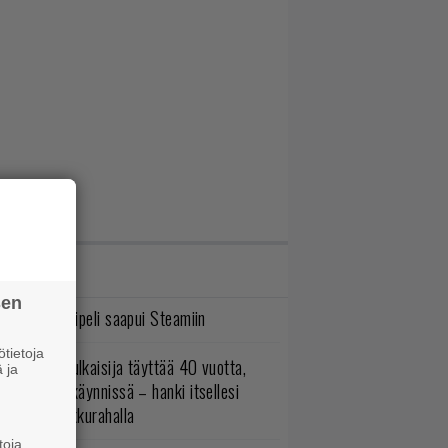
IMMAT JUTUT
sen
bisoftin hittipeli saapui Steamiin
tietoja
akastettu julkaisija täyttää 40 vuotta,
 ja
ltavat alet käynnissä – hanki itsellesi
assikoita pikkurahalla
toja