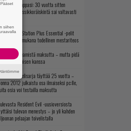
o johan pomppasi: 30 vuotta sitten
. Pääset
e
mestynyt klassikkoräiskintä sai valtavasti
sää sisältöä
n siihen
lokuun PlayStation Plus Essential -pelit
uraavalla
mestyivät – mukana todellinen mestariteos
oistopeli Steamistä maksutta – mutta pidä
irettä lataamisen kanssa
äytäntömme
akastettu pelisarja täyttää 25 vuotta –
onna 2012 julkaistu osa ilmaiseksi pc:lle,
ita osia voi testailla maksutta
ulevasta Resident Evil -uusioversiosta
yttäisi tulevan menestys – jo yli kahden
ljoonan pelaajan toivelistalla