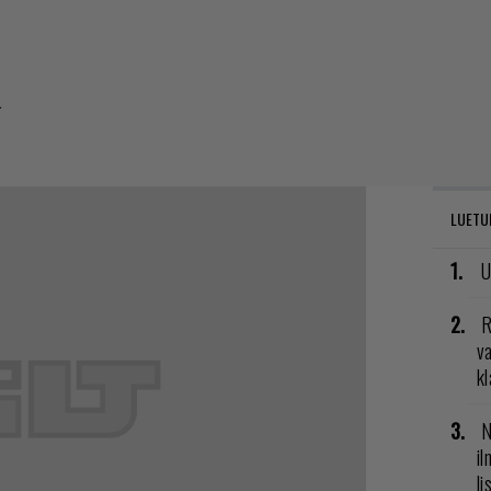
ä
LUETU
U
R
va
kl
N
il
li