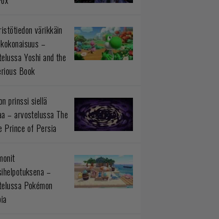
istötiedon värikkäin
okokonaisuus –
telussa Yoshi and the
rious Book
n prinssi siellä
aa – arvostelussa The
 Prince of Persia
monit
sihelpotuksena –
telussa Pokémon
ia