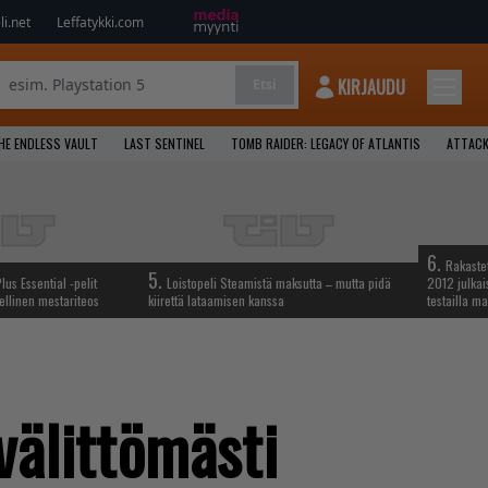
i.net
Leffatykki.com
KIRJAUDU
Etsi
HE ENDLESS VAULT
LAST SENTINEL
TOMB RAIDER: LEGACY OF ATLANTIS
ATTACK
6.
Rakastet
5.
lus Essential -pelit
Loistopeli Steamistä maksutta – mutta pidä
2012 julkais
ellinen mestariteos
kiirettä lataamisen kanssa
testailla ma
välittömästi