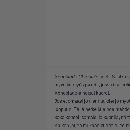
Xenoblade Chronicles
in 3DS-julkai
myyntiin myös paketti, jossa itse peli
Xenoblade-aiheiset kuoret.
Jos et omaasi jo tilannut, olet jo m
loppuun. Tällä hetkellä ainoa mahdol
koko konsoli samaisilla kuorilla, näit
Kaiken järjen mukaan kuoria tulee m