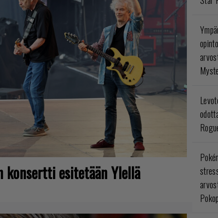
Ympär
opint
arvos
Myste
Levoto
odott
Rogue
Poké
 konsertti esitetään Ylellä
stres
arvos
Pokop