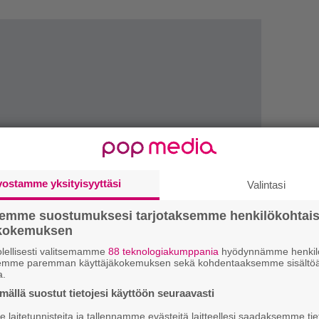
vostamme yksityisyyttäsi
Valintasi
LUETU
semme suostumuksesi tarjotaksemme henkilökohtai
U
ökokemuksen
lellisesti valitsemamme
88 teknologiakumppania
hyödynnämme henkilö
R
semme paremman käyttäjäkokemuksen sekä kohdentaaksemme sisältöä
a.
va
kl
ällä suostut tietojesi käyttöön seuraavasti
laitetunnisteita ja tallennamme evästeitä laitteellesi saadaksemme tie