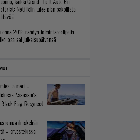
uomio, kaikki Grand Theft Auto 6:n
ottajat: Netflixiin tulee pian pakollista
ähtävää
uonna 2018 nähdyn toimintaroolipelin
tko-osa sai julkaisupäivänsä
VIOT
 mies ja meri –
telussa Assassin’s
 Black Flag Resynced
usromua ilmakehän
ltä – arvostelussa
Fox