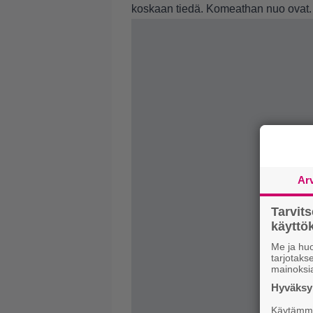
koskaan tiedä. Komeathan nuo ovat.
Ar
Tarvit
käytt
Me ja huo
tarjotak
mainoksi
Hyväksym
Käytämme 