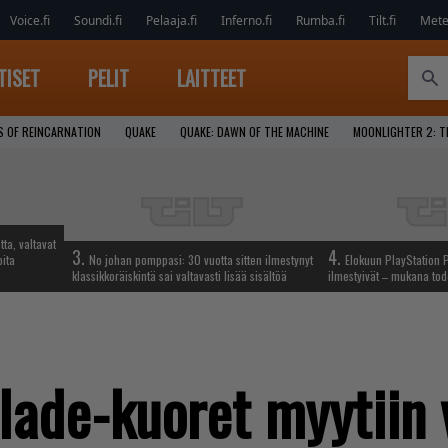
Voice.fi
Soundi.fi
Pelaaja.fi
Inferno.fi
Rumba.fi
Tilt.fi
Metel
TISET
PELIT
LAITTEET
S OF REINCARNATION
QUAKE
QUAKE: DAWN OF THE MACHINE
MOONLIGHTER 2: T
tta, valtavat
3.
4.
oita
No johan pomppasi: 30 vuotta sitten ilmestynyt
Elokuun PlayStation P
klassikkoräiskintä sai valtavasti lisää sisältöä
ilmestyivät – mukana tod
ade-kuoret myytiin 