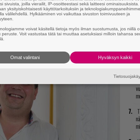
N
i sivuista, joilla vierailit, IP-osoitteestasi sekä laitteesi ominaisuuksista
an yksityiskohtaisesti käyttötarkoituksiin ja teknologiakumppaneihimm
il
la välilehdellä. Hylkääminen voi vaikuttaa sivuston toimivuuteen ja
t mistä kahvitauolla puhutaan! Nappaa ajankohtaiset
li
yyteen.
postiin tästä.
knologiamme voivat käsitellä tietoja myös ilman suostumusta, jos niillä o
E
u peruste. Voit vastustaa tätä tai muuttaa asetuksiasi milloin tahansa se
lä.
il
L
Omat valintani
Hyväksyn kaikki
ki
Tietosuojak
R
vu
mu
T
nä
mi