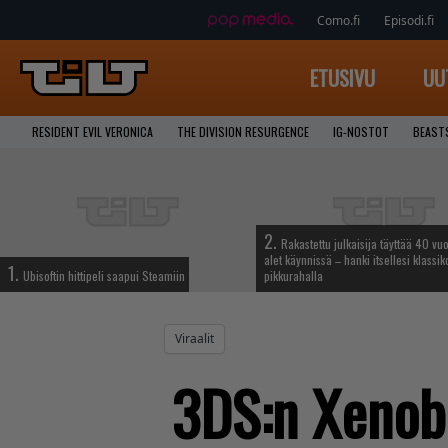
Como.fi
Episodi.fi
ETUSIVU
UU
RESIDENT EVIL VERONICA
THE DIVISION RESURGENCE
IG-NOSTOT
BEAST
2.
Rakastettu julkaisija täyttää 40 vuo
alet käynnissä – hanki itsellesi klassik
1.
Ubisoftin hittipeli saapui Steamiin
pikkurahalla
Viraalit
3DS:n Xenobl