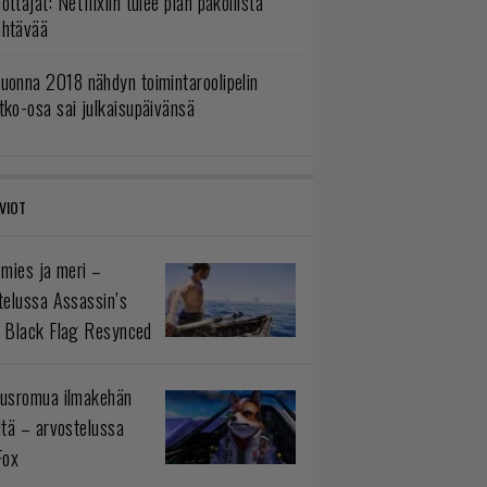
ottajat: Netflixiin tulee pian pakollista
ähtävää
uonna 2018 nähdyn toimintaroolipelin
tko-osa sai julkaisupäivänsä
VIOT
 mies ja meri –
telussa Assassin’s
 Black Flag Resynced
usromua ilmakehän
ltä – arvostelussa
Fox