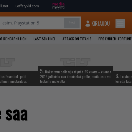
i.net
Leffatykki.com
KIRJAUDU
Etsi
OF REINCARNATION
LAST SENTINEL
ATTACK ON TITAN 3
FIRE EMBLEM: FORTUNE
5.
Rakastettu pelisarja täyttää 25 vuotta – vuonna
6.
lus Essential -pelit
2012 julkaistu osa ilmaiseksi pc:lle, muita osia voi
Loistop
ellinen mestariteos
testailla maksutta
kiirettä la
e saa