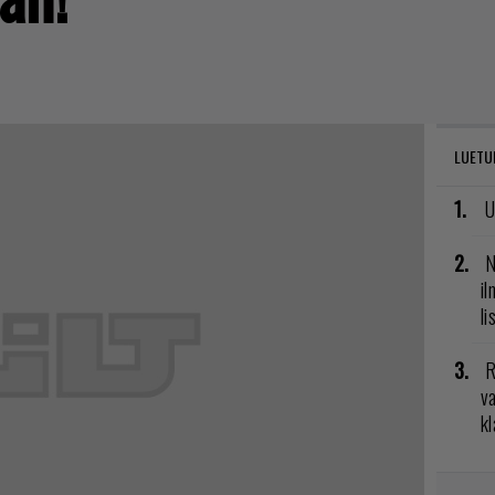
LUETU
U
N
il
li
R
va
kl