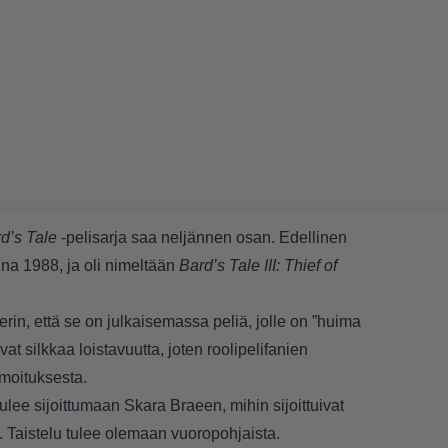
d’s Tale
-pelisarja saa neljännen osan. Edellinen
nna 1988, ja oli nimeltään
Bard’s Tale III: Thief of
erin, että se on julkaisemassa peliä, jolle on ”huima
vat silkkaa loistavuutta, joten roolipelifanien
lmoituksesta.
 tulee sijoittumaan Skara Braeen, mihin sijoittuivat
Taistelu tulee olemaan vuoropohjaista.