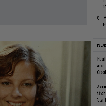
od
n
V
ja
PELIAR
Nuori
arvos
Creed
Avaru
täyde
Star 