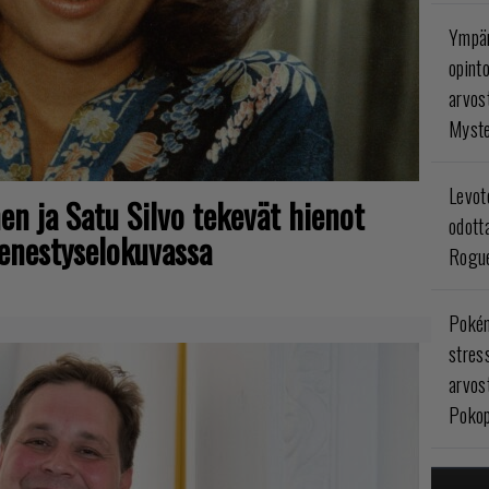
Ympär
opint
arvos
Myste
Levoto
en ja Satu Silvo tekevät hienot
odott
enestyselokuvassa
Rogue
Poké
stres
arvos
Pokop