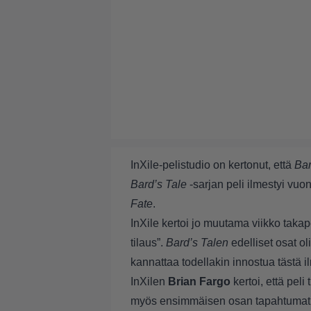
InXile-pelistudio on kertonut, että
Bar
Bard’s Tale
-sarjan peli ilmestyi vuo
Fate
.
InXile kertoi jo muutama viikko takap
tilaus”.
Bard’s Talen
edelliset osat oli
kannattaa todellakin innostua tästä i
InXilen
Brian Fargo
kertoi, että peli
myös ensimmäisen osan tapahtumat. 