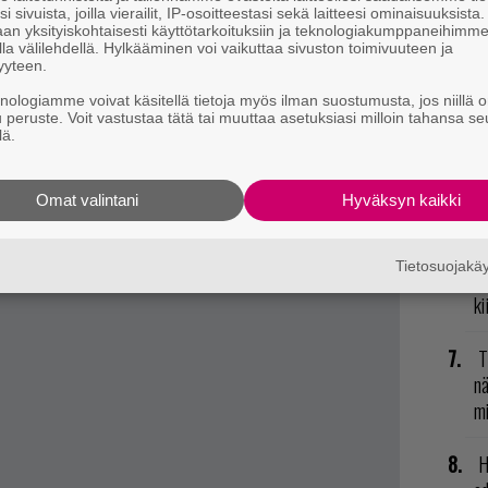
va
i sivuista, joilla vierailit, IP-osoitteestasi sekä laitteesi ominaisuuksista
-varainkeruun avulla.
an yksityiskohtaisesti käyttötarkoituksiin ja teknologiakumppaneihimm
kl
la välilehdellä. Hylkääminen voi vaikuttaa sivuston toimivuuteen ja
t mistä kahvitauolla puhutaan! Nappaa ajankohtaiset
yyteen.
E
postiin tästä.
knologiamme voivat käsitellä tietoja myös ilman suostumusta, jos niillä o
il
u peruste. Voit vastustaa tätä tai muuttaa asetuksiasi milloin tahansa se
lä.
R
vu
Omat valintani
Hyväksyn kaikki
mu
Tietosuojak
L
ki
T
nä
mi
H