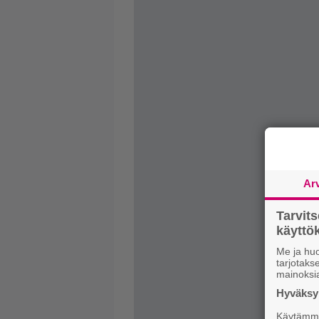
Ar
Tarvit
käytt
Me ja huo
tarjotak
mainoksi
Hyväksym
Käytämme 