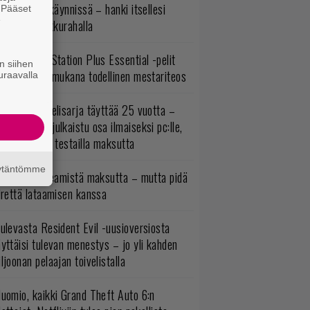
ltavat alet käynnissä – hanki itsellesi
. Pääset
e
assikoita pikkurahalla
lokuun PlayStation Plus Essential -pelit
n siihen
mestyivät – mukana todellinen mestariteos
uraavalla
akastettu pelisarja täyttää 25 vuotta –
onna 2012 julkaistu osa ilmaiseksi pc:lle,
ita osia voi testailla maksutta
äytäntömme
oistopeli Steamistä maksutta – mutta pidä
irettä lataamisen kanssa
ulevasta Resident Evil -uusioversiosta
yttäisi tulevan menestys – jo yli kahden
ljoonan pelaajan toivelistalla
uomio, kaikki Grand Theft Auto 6:n