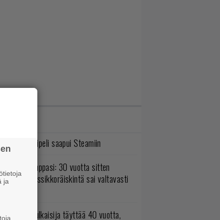
IMMAT JUTUT
bisoftin hittipeli saapui Steamiin
sen
o johan pomppasi: 30 vuotta sitten
tietoja
mestynyt klassikkoräiskintä sai valtavasti
 ja
sää sisältöä
akastettu julkaisija täyttää 40 vuotta,
toja