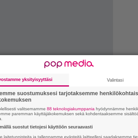
LUETU
vostamme yksityisyyttäsi
Valintasi
U
semme suostumuksesi tarjotaksemme henkilökohtai
ökokemuksen
N
lellisesti valitsemamme
88 teknologiakumppania
hyödynnämme henkilö
il
semme paremman käyttäjäkokemuksen sekä kohdentaaksemme sisältöä
li
a.
ällä suostut tietojesi käyttöön seuraavasti
R
laitetunnisteita ja tallennamme evästeitä laitteellesi saadaksemme tie