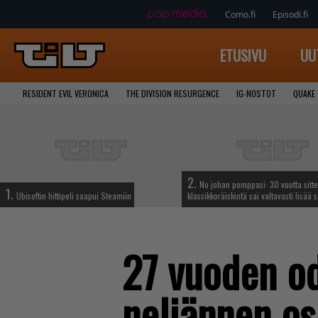
Como.fi
Episodi.fi
ETUSIVU
UU
RESIDENT EVIL VERONICA
THE DIVISION RESURGENCE
IG-NOSTOT
QUAKE
2.
No johan pomppasi: 30 vuotta sitte
1.
Ubisoftin hittipeli saapui Steamiin
klassikkoräiskintä sai valtavasti lisää s
27 vuoden od
neljännen os