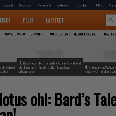
Voice.fi
Soundi.fi
Pelaaja.fi
Inferno.fi
Rumba.fi
Tilt.fi
Metel
TISET
PELIT
LAITTEET
QUAKE: DAWN OF THE MACHINE
MOONLIGHTER 2: THE ENDLESS VAULT
BEASTS 
3.
Rakastettu julkaisija täyttää 40 vuotta, valtavat
4.
n ilmestynyt
alet käynnissä – hanki itsellesi klassikoita
Elokuun PlayStation P
isältöä
pikkurahalla
ilmestyivät – mukana tod
otus ohi: Bard’s Tal
an!