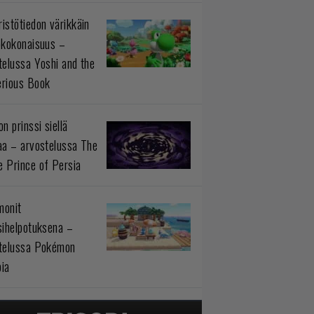
istötiedon värikkäin
okokonaisuus –
telussa Yoshi and the
rious Book
n prinssi siellä
aa – arvostelussa The
 Prince of Persia
monit
sihelpotuksena –
telussa Pokémon
ia