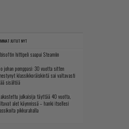
IMMAT JUTUT NYT
bisoftin hittipeli saapui Steamiin
o johan pomppasi: 30 vuotta sitten
mestynyt klassikkoräiskintä sai valtavasti
sää sisältöä
akastettu julkaisija täyttää 40 vuotta,
ltavat alet käynnissä – hanki itsellesi
assikoita pikkurahalla