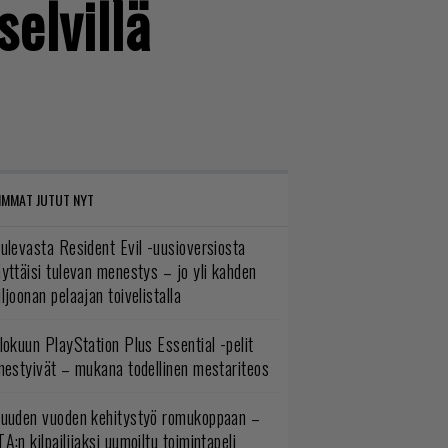
selvillä
IMMAT JUTUT NYT
ulevasta Resident Evil -uusioversiosta
yttäisi tulevan menestys – jo yli kahden
ljoonan pelaajan toivelistalla
lokuun PlayStation Plus Essential -pelit
mestyivät – mukana todellinen mestariteos
uuden vuoden kehitystyö romukoppaan –
A:n kilpailijaksi uumoiltu toimintapeli