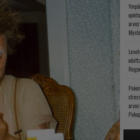
Ympär
opint
arvos
Myste
Levoto
odott
Rogue
Poké
stres
arvos
Pokop