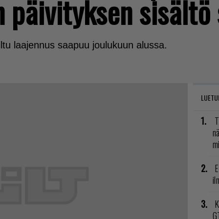
 päivityksen sisältö 
ltu laajennus saapuu joulukuun alussa.
LUETU
T
nä
mi
E
il
K
GT