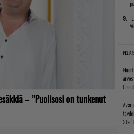
pu
L
vi
PELIAR
Nuori
arvos
Creed
tesäkkiä – ”Puolisosi on tunkenut
Avaru
täyde
Star 