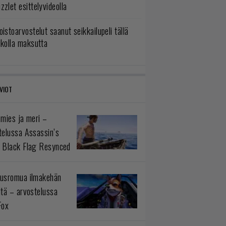
zzlet esittelyvideolla
oistoarvostelut saanut seikkailupeli tällä
ikolla maksutta
VIOT
 mies ja meri –
telussa Assassin’s
 Black Flag Resynced
usromua ilmakehän
ltä – arvostelussa
Fox