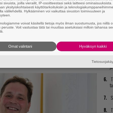
i sivuista, joilla vierailit, IP-osoitteestasi sekä laitteesi ominaisuuksista
 Research Lab! 🐙
#Splatoon2
Ver. 4.3.0 will arrive
il
an yksityiskohtaisesti käyttötarkoituksiin ja teknologiakumppaneihimm
la välilehdellä. Hylkääminen voi vaikuttaa sivuston toimivuuteen ja
 new gear ability, additional weapons and more!
yyteen.
P
dsome member of the Squid Lab!
to
knologiamme voivat käsitellä tietoja myös ilman suostumusta, jos niillä o
u peruste. Voit vastustaa tätä tai muuttaa asetuksiasi milloin tahansa se
lä.
VS)
November 24, 2018
K
GT
Omat valintani
Hyväksyn kaikki
p
t mistä kahvitauolla puhutaan! Nappaa ajankohtaiset
postiin tästä.
V
Tietosuojak
ja
T
ta
S
T