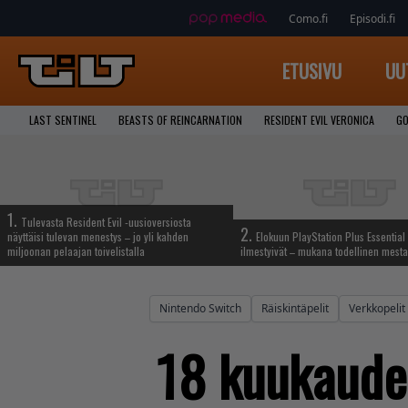
Como.fi
Episodi.fi
ETUSIVU
UU
LAST SENTINEL
BEASTS OF REINCARNATION
RESIDENT EVIL VERONICA
GO
1.
Tulevasta Resident Evil -uusioversiosta
2.
näyttäisi tulevan menestys – jo yli kahden
Elokuun PlayStation Plus Essential 
miljoonan pelaajan toivelistalla
ilmestyivät – mukana todellinen mesta
Nintendo Switch
Räiskintäpelit
Verkkopelit
18 kuukauden