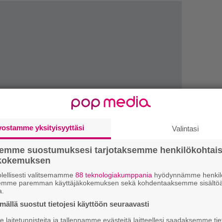
vostamme yksityisyyttäsi
Valintasi
LUETU
semme suostumuksesi tarjotaksemme henkilökohtai
ökokemuksen
T
lellisesti valitsemamme
88 teknologiakumppania
hyödynnämme henkilö
nä
semme paremman käyttäjäkokemuksen sekä kohdentaaksemme sisältöä
a.
mi
ällä suostut tietojesi käyttöön seuraavasti
E
laitetunnisteita ja tallennamme evästeitä laitteellesi saadaksemme tie