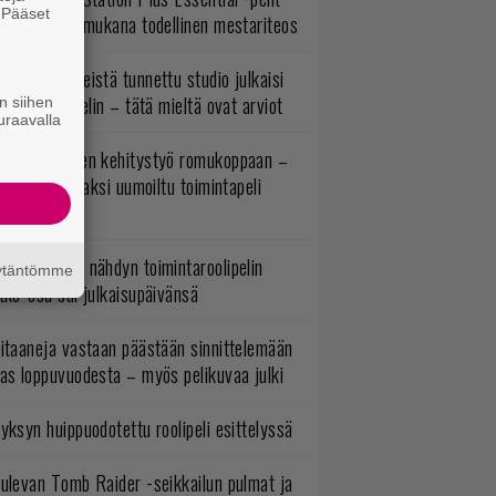
. Pääset
mestyivät – mukana todellinen mestariteos
e
okémon-peleistä tunnettu studio julkaisi
imintaroolipelin – tätä mieltä ovat arviot
n siihen
uraavalla
uuden vuoden kehitystyö romukoppaan –
A:n kilpailijaksi uumoiltu toimintapeli
eruttu?
uonna 2018 nähdyn toimintaroolipelin
äytäntömme
tko-osa sai julkaisupäivänsä
itaaneja vastaan päästään sinnittelemään
as loppuvuodesta – myös pelikuvaa julki
yksyn huippuodotettu roolipeli esittelyssä
ulevan Tomb Raider -seikkailun pulmat ja