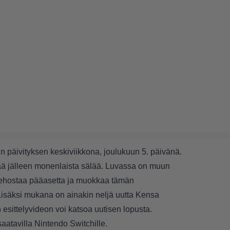
n päivityksen keskiviikkona, joulukuun 5. päivänä.
tää jälleen monenlaista sälää. Luvassa on muun
tehostaa pääasetta ja muokkaa tämän
 Lisäksi mukana on ainakin neljä uutta Kensa
n esittelyvideon voi katsoa uutisen lopusta.
aatavilla Nintendo Switchille.