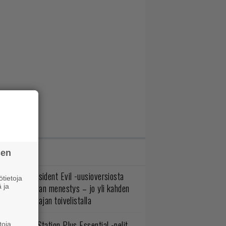
IMMAT JUTUT
sen
ulevasta Resident Evil -uusioversiosta
tietoja
yttäisi tulevan menestys – jo yli kahden
 ja
ljoonan pelaajan toivelistalla
lokuun PlayStation Plus Essential -pelit
toja