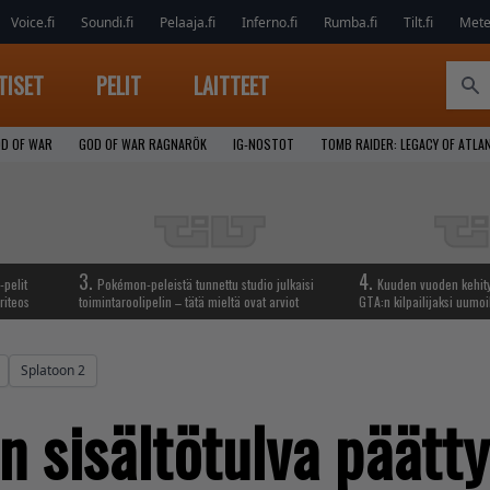
Voice.fi
Soundi.fi
Pelaaja.fi
Inferno.fi
Rumba.fi
Tilt.fi
Metel
TISET
PELIT
LAITTEET
D OF WAR
GOD OF WAR RAGNARÖK
IG-NOSTOT
TOMB RAIDER: LEGACY OF ATLA
3.
4.
-pelit
Pokémon-peleistä tunnettu studio julkaisi
Kuuden vuoden kehit
riteos
toimintaroolipelin – tätä mieltä ovat arviot
GTA:n kilpailijaksi uumoi
Splatoon 2
 sisältötulva päätt