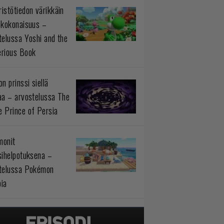
istötiedon värikkäin
okokonaisuus –
telussa Yoshi and the
rious Book
n prinssi siellä
aa – arvostelussa The
 Prince of Persia
monit
sihelpotuksena –
telussa Pokémon
ia