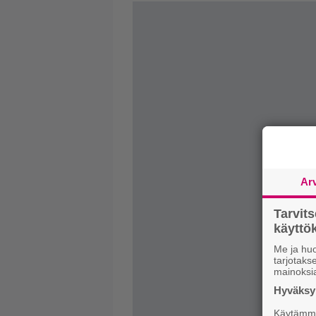
Ar
Tarvit
käytt
Me ja huo
tarjotak
mainoksi
Hyväksym
Käytämme 