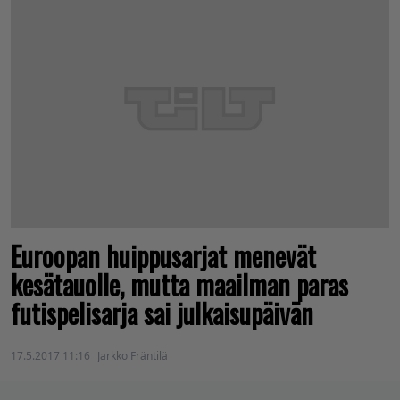
Euroopan huippusarjat menevät
kesätauolle, mutta maailman paras
futispelisarja sai julkaisupäivän
17.5.2017 11:16
Jarkko Fräntilä