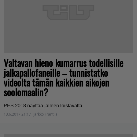
Valtavan hieno kumarrus todellisille
jalkapallofaneille – tunnistatko
videolta tämän kaikkien aikojen
soolomaalin?
PES 2018 näyttää jälleen loistavalta.
13.6.2017 21:17
Jarkko Fräntilä