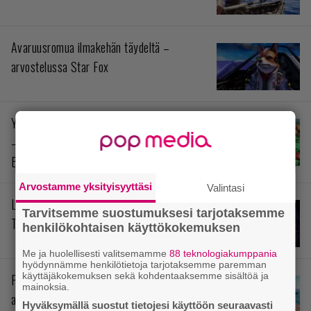
Avaruusromua ilmakehän täydeltä –
arvostelussa Star Fox
Ympäristötiedon värikkäin opintokokonaisuus
– arvostelussa Yoshi and the Mysterious
Book
Arvostamme yksityisyyttäsi
Valintasi
Levoton prinssi siellä odottaa – arvostelussa
Tarvitsemme suostumuksesi tarjotaksemme
The Rogue Prince of Persia
henkilökohtaisen käyttökokemuksen
Me ja huolellisesti valitsemamme
88 teknologiakumppania
hyödynnämme henkilötietoja tarjotaksemme paremman
käyttäjäkokemuksen sekä kohdentaaksemme sisältöä ja
Pokémonit stressihelpotuksena –
mainoksia.
arvostelussa Pokémon Pokopia
Hyväksymällä suostut tietojesi käyttöön seuraavasti