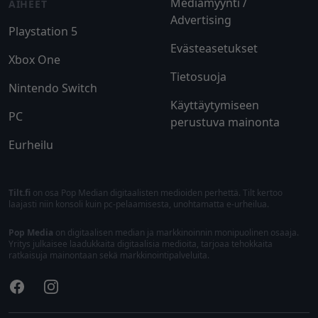
Mediamyynti /
AIHEET
Advertising
Playstation 5
Evästeasetukset
Xbox One
Tietosuoja
Nintendo Switch
Käyttäytymiseen
PC
perustuva mainonta
Eurheilu
Tilt.fi
on osa Pop Median digitaalisten medioiden perhettä. Tilt kertoo
laajasti niin konsoli kuin pc-pelaamisesta, unohtamatta e-urheilua.
Pop Media
on digitaalisen median ja markkinoinnin monipuolinen osaaja.
Yritys julkaisee laadukkaita digitaalisia medioita, tarjoaa tehokkaita
ratkaisuja mainontaan sekä markkinointipalveluita.
Facebook
Instagram