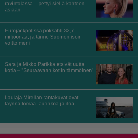
ravintolassa – pettyi siellä kahteen
asiaan
Eurojackpotissa poksahti 32,7
miljoonaa, ja tänne Suomen isoin
voitto meni
Sara ja Mikko Parikka etsivät uutta
kotia – ”Seuraavaan kotiin tämmöinen”
Laulaja Mirellan rantakuvat ovat
täynnä lomaa, aurinkoa ja iloa