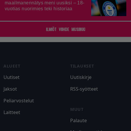
maailmanennätys meni uusiksi – 18-
vuotias nuorimies teki historiaa
ILMIÖT
VIIHDE
MUSIIKKI
Footer
ALUEET
TILAUKSET
Uutiset
Uutiskirje
Jaksot
RSS-syötteet
Peliarvostelut
MUUT
Laitteet
Palaute