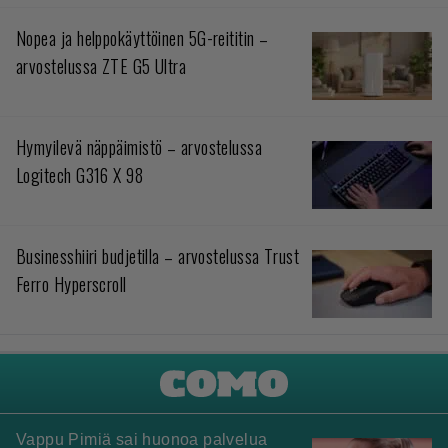
Nopea ja helppokäyttöinen 5G-reititin –
arvostelussa ZTE G5 Ultra
Hymyilevä näppäimistö – arvostelussa
Logitech G316 X 98
Businesshiiri budjetilla – arvostelussa Trust
Ferro Hyperscroll
Vappu Pimiä sai huonoa palvelua