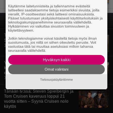
Käytämme laitetunnisteita ja tallennamme evästeitä
laitteellesi saadaksemme tietoja esimerkiksi sivuista, joilla
vierailit, IP-osoitteestasi sekä laitteesi ominaisuuksista.
Pääset tutustumaan yksityiskohtaisesti käyttötarkoituksiin ja
teknologiakumppaneihimme seuraavalla välilehdellä.
Hylkääminen voi vaikuttaa sivuston toimivuuteen ja
käytettävyyteen.
Tänän tv:ssä: Esko Salminen ja Satu
Jotkin teknologiamme voivat käsitellä tietoja myös ilman
Silvo tekevät hienot pääroolit vuoden
suostumusta, jos niillä on siihen oikeutettu peruste. Voit
1984 menestyselokuvassa
vastustaa tätä tai muuttaa asetuksiasi milloin tahansa
seuraavalla välilehdellä.
Hyväksyn kaikki
Yöllä tv:ssä: Sotaelokuvan näyttelijät
kasvattivat lihakset nopeasti
Omat valintani
erikoisella kikalla – IMDb-arvosana on
7,6
Tietosuojakäytäntömme
Tänään tv:ssä: Steven Spielbergin ja
Tom Cruisen kaveruus loppui 21
vuotta sitten – Syynä Cruisen nolo
käytös