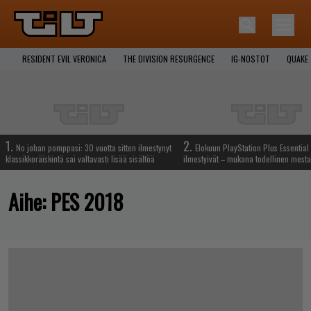
RESIDENT EVIL VERONICA
THE DIVISION RESURGENCE
IG-NOSTOT
QUAKE
1.
2.
No johan pomppasi: 30 vuotta sitten ilmestynyt
Elokuun PlayStation Plus Essential 
klassikkoräiskintä sai valtavasti lisää sisältöä
ilmestyivät – mukana todellinen mesta
Aihe:
PES 2018