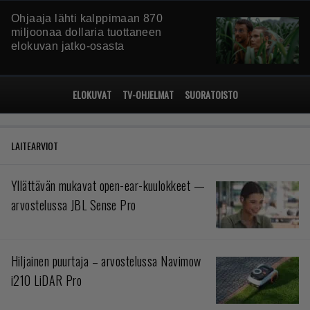
Ohjaaja lähti kalppimaan 870
miljoonaa dollaria tuottaneen
elokuvan jatko-osasta
ELOKUVAT
TV-OHJELMAT
SUORATOISTO
LAITEARVIOT
Yllättävän mukavat open-ear-kuulokkeet —
arvostelussa JBL Sense Pro
Hiljainen puurtaja – arvostelussa Navimow
i210 LiDAR Pro