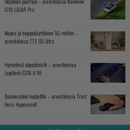
Hiljainen puurtaja – arvostelussa Navimow
i210 LiDAR Pro
Nopea ja helppokäyttöinen 5G-reititin –
arvostelussa ZTE G5 Ultra
Hymyilevä näppäimistö – arvostelussa
Logitech G316 X 98
Businesshiiri budjetilla – arvostelussa Trust
Ferro Hyperscroll