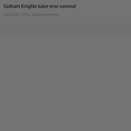
Gotham Knights tulee ensi vuonna!
23.8.2020 13:13
Jaakko Herranen