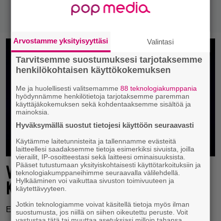
Arvostamme yksityisyyttäsi
Valintasi
Tarvitsemme suostumuksesi tarjotaksemme
henkilökohtaisen käyttökokemuksen
Me ja huolellisesti valitsemamme
88 teknologiakumppania
hyödynnämme henkilötietoja tarjotaksemme paremman
käyttäjäkokemuksen sekä kohdentaaksemme sisältöä ja
mainoksia.
Hyväksymällä suostut tietojesi käyttöön seuraavasti
Käytämme laitetunnisteita ja tallennamme evästeitä
laitteellesi saadaksemme tietoja esimerkiksi sivuista, joilla
vierailit, IP-osoitteestasi sekä laitteesi ominaisuuksista.
Pääset tutustumaan yksityiskohtaisesti käyttötarkoituksiin ja
Viivästymisiä taas tiedossa: Gotham
teknologiakumppaneihimme seuraavalla välilehdellä.
Hylkääminen voi vaikuttaa sivuston toimivuuteen ja
Knights siirtyi ensi vuoteen
käytettävyyteen.
Jotkin teknologiamme voivat käsitellä tietoja myös ilman
Ei Gotham Knightsia tänä vuonna.
suostumusta, jos niillä on siihen oikeutettu peruste. Voit
vastustaa tätä tai muuttaa asetuksiasi milloin tahansa