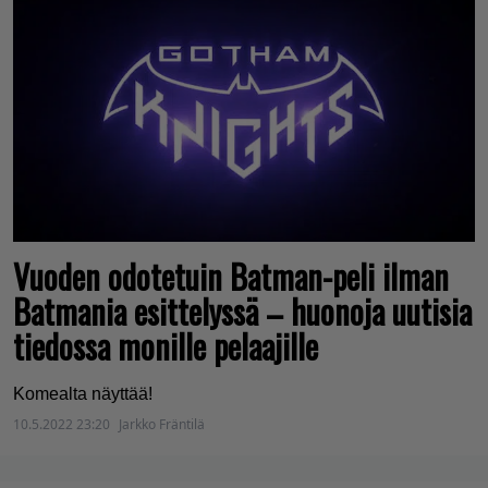
Vuoden odotetuin Batman-peli ilman
Batmania esittelyssä – huonoja uutisia
tiedossa monille pelaajille
Komealta näyttää!
10.5.2022 23:20
Jarkko Fräntilä