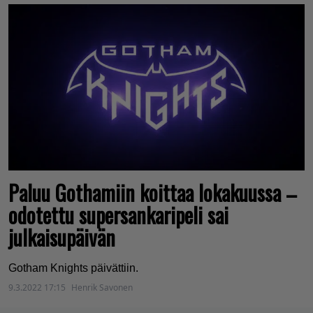
Paluu Gothamiin koittaa lokakuussa –
odotettu supersankaripeli sai
julkaisupäivän
Gotham Knights päivättiin.
9.3.2022 17:15
Henrik Savonen