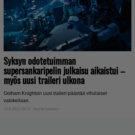
Syksyn odotetuimman
supersankaripelin julkaisu aikaistui –
myös uusi traileri ulkona
Gotham Knightsin uusi traileri päästää vihulaiset
valokeilaan.
24.8.2022 09:13
Henrik Savonen