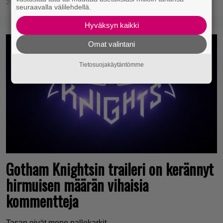
21.3.2021 16:45
Henrik Savonen
seuraavalla välilehdellä.
Hyväksyn kaikki
Omat valintani
Tietosuojakäytäntömme
Gotham Knightsin traileri on kerännyt
hirmuisen määrän vihaisia
kommentteja
Tasan eivät mene nallekarkit.