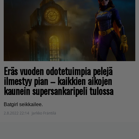
Eräs vuoden odotetuimpia pelejä
ilmestyy pian – kaikkien aikojen
kaunein supersankaripeli tulossa
Batgirl seikkailee.
2.8.2022 22:14
Jarkko Fräntilä