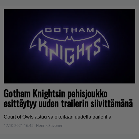
Gotham Knightsin pahisjoukko
esittäytyy uuden trailerin siivittämänä
Court of Owls astuu valokeilaan uudella trailerilla.
17.10.2021 16:45
Henrik Savonen