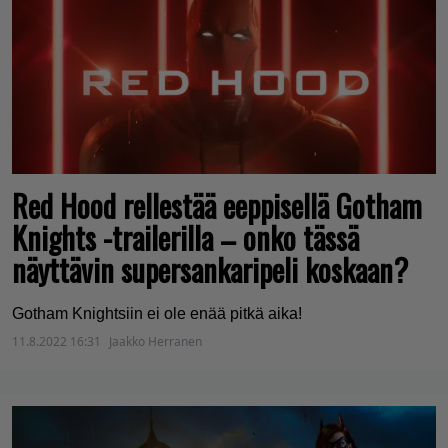
Red Hood rellestää eeppisellä Gotham
Knights -trailerilla – onko tässä
näyttävin supersankaripeli koskaan?
Gotham Knightsiin ei ole enää pitkä aika!
11.8.2022 16:31
Jaakko Herranen