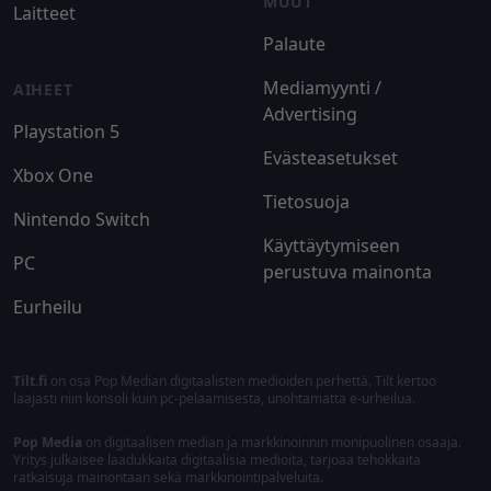
MUUT
Laitteet
Palaute
Mediamyynti /
AIHEET
Advertising
Playstation 5
Evästeasetukset
Xbox One
Tietosuoja
Nintendo Switch
Käyttäytymiseen
PC
perustuva mainonta
Eurheilu
Tilt.fi
on osa Pop Median digitaalisten medioiden perhettä. Tilt kertoo
laajasti niin konsoli kuin pc-pelaamisesta, unohtamatta e-urheilua.
Pop Media
on digitaalisen median ja markkinoinnin monipuolinen osaaja.
Yritys julkaisee laadukkaita digitaalisia medioita, tarjoaa tehokkaita
ratkaisuja mainontaan sekä markkinointipalveluita.