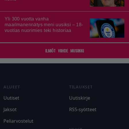
Yli 300 vuotta vanha
maailmanennätys meni uusiksi – 18-
vuotias nuorimies teki historiaa
ILMIÖT
VIIHDE
MUSIIKKI
Footer
ALUEET
TILAUKSET
Uutiset
Uutiskirje
Jaksot
RSS-syötteet
Peliarvostelut