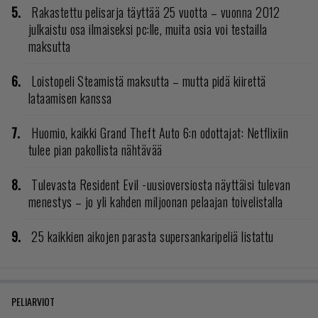
Rakastettu pelisarja täyttää 25 vuotta – vuonna 2012
julkaistu osa ilmaiseksi pc:lle, muita osia voi testailla
maksutta
Loistopeli Steamistä maksutta – mutta pidä kiirettä
lataamisen kanssa
Huomio, kaikki Grand Theft Auto 6:n odottajat: Netflixiin
tulee pian pakollista nähtävää
Tulevasta Resident Evil -uusioversiosta näyttäisi tulevan
menestys – jo yli kahden miljoonan pelaajan toivelistalla
25 kaikkien aikojen parasta supersankaripeliä listattu
PELIARVIOT