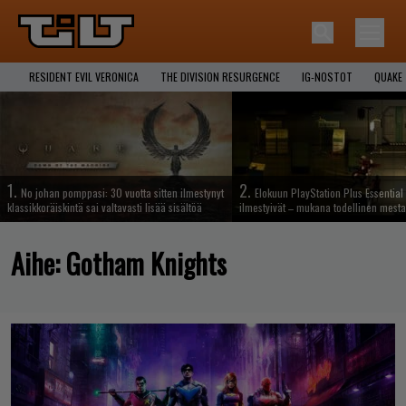
RESIDENT EVIL VERONICA
THE DIVISION RESURGENCE
IG-NOSTOT
QUAKE
1.
2.
No johan pomppasi: 30 vuotta sitten ilmestynyt
Elokuun PlayStation Plus Essential 
klassikkoräiskintä sai valtavasti lisää sisältöä
ilmestyivät – mukana todellinen mesta
Aihe:
Gotham Knights