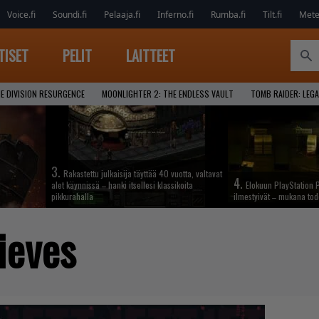
Voice.fi
Soundi.fi
Pelaaja.fi
Inferno.fi
Rumba.fi
Tilt.fi
Metel
TISET
PELIT
LAITTEET
E DIVISION RESURGENCE
MOONLIGHTER 2: THE ENDLESS VAULT
TOMB RAIDER: LEGA
3.
Rakastettu julkaisija täyttää 40 vuotta, valtavat
4.
alet käynnissä – hanki itsellesi klassikoita
Elokuun PlayStation P
pikkurahalla
ilmestyivät – mukana tod
ieves