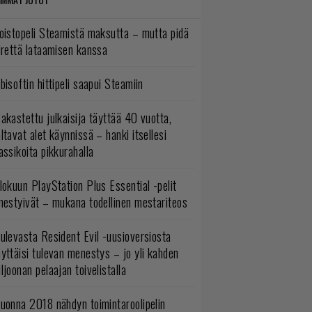
oistopeli Steamistä maksutta – mutta pidä
irettä lataamisen kanssa
bisoftin hittipeli saapui Steamiin
akastettu julkaisija täyttää 40 vuotta,
ltavat alet käynnissä – hanki itsellesi
assikoita pikkurahalla
lokuun PlayStation Plus Essential -pelit
mestyivät – mukana todellinen mestariteos
ulevasta Resident Evil -uusioversiosta
yttäisi tulevan menestys – jo yli kahden
ljoonan pelaajan toivelistalla
uonna 2018 nähdyn toimintaroolipelin