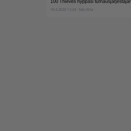
100 Thieves hyppäsi turnausjärjestäjän
10.4.2020 12:24
Iida Virta