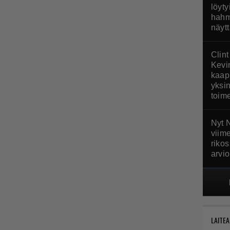
löyty
hahm
näyt
Clin
Kevi
kaap
yksin
toim
Nyt N
viim
riko
arvio
LAITEA