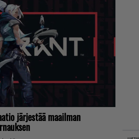
aatio järjestää maailman
urnauksen
LUETU