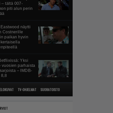
i – tältä 007-
on piti alun perin
tää
t Eastwood näytti
n Costnerille
in paikan hyvin
kertaisella
enpiteellä
etflixissä: Yksi
e vuosien parhaista
ssarjoista – IMDB-
 8,8
ELOKUVAT
TV-OHJELMAT
SUORATOISTO
RVIOT