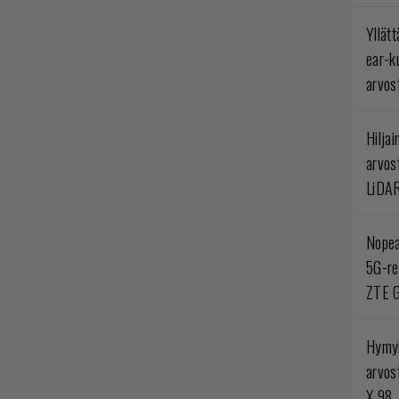
Yllät
ear-k
arvos
Hilja
arvos
LiDA
Nopea
5G-re
ZTE G
Hymyi
arvos
X 98