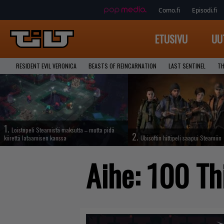
Como.fi
Episodi.fi
ETUSIVU
UU
RESIDENT EVIL VERONICA
BEASTS OF REINCARNATION
LAST SENTINEL
TH
1.
Loistopeli Steamistä maksutta – mutta pidä
2.
kiirettä lataamisen kanssa
Ubisoftin hittipeli saapui Steamiin
Aihe:
100 Th