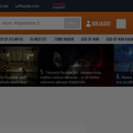
i.net
Leffatykki.com
KIRJAUDU
Etsi
CY OF ATLANTIS
IG-NOSTOT
TOMB RAIDER
GOD OF WAR
GOD OF WAR RAG
5.
Tulevasta Resident Evil -uusioversiosta
6.
lus Essential -pelit
näyttäisi tulevan menestys – jo yli kahden
Vuonna 
ellinen mestariteos
miljoonan pelaajan toivelistalla
osa sai jul