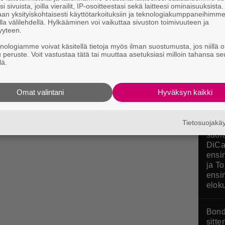
i sivuista, joilla vierailit, IP-osoitteestasi sekä laitteesi ominaisuuksista
Poké
an yksityiskohtaisesti käyttötarkoituksiin ja teknologiakumppaneihimm
la välilehdellä. Hylkääminen voi vaikuttaa sivuston toimivuuteen ja
stres
yyteen.
arvos
knologiamme voivat käsitellä tietoja myös ilman suostumusta, jos niillä o
Pokop
u peruste. Voit vastustaa tätä tai muuttaa asetuksiasi milloin tahansa se
lä.
Omat valintani
Hyväksyn kaikki
Tietosuojak
Huip
suor
DiCa
ensi
ja T
ensi
elok
Bond
sitte