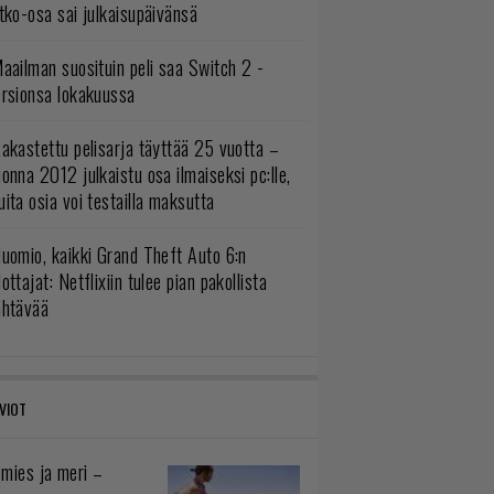
tko-osa sai julkaisupäivänsä
aailman suosituin peli saa Switch 2 -
ersionsa lokakuussa
akastettu pelisarja täyttää 25 vuotta –
onna 2012 julkaistu osa ilmaiseksi pc:lle,
ita osia voi testailla maksutta
uomio, kaikki Grand Theft Auto 6:n
ottajat: Netflixiin tulee pian pakollista
ähtävää
VIOT
 mies ja meri –