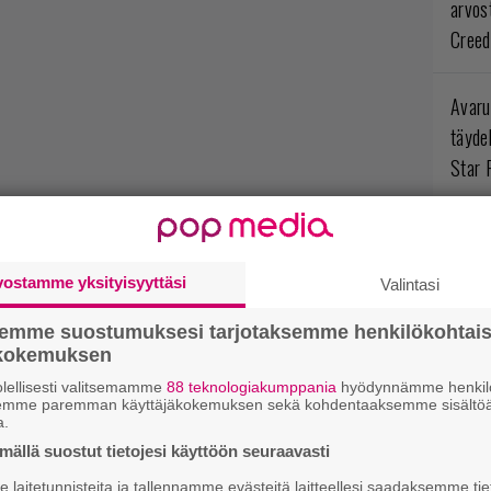
arvos
Creed
Avaru
täyde
Star 
Ympär
opint
vostamme yksityisyyttäsi
Valintasi
arvos
Myste
semme suostumuksesi tarjotaksemme henkilökohtai
ökokemuksen
lellisesti valitsemamme
88 teknologiakumppania
hyödynnämme henkilö
Levoto
semme paremman käyttäjäkokemuksen sekä kohdentaaksemme sisältöä
odott
a.
Rogue
ällä suostut tietojesi käyttöön seuraavasti
laitetunnisteita ja tallennamme evästeitä laitteellesi saadaksemme tie