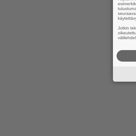
esimerkiks
tutustuma
seuraaval
käytettäv
Jotkin te
oikeutett
välilehdel