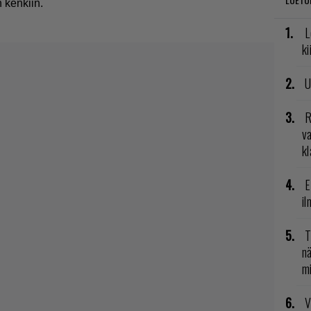
 kenkiin.
L
ki
U
R
va
kl
E
il
T
nä
mi
V