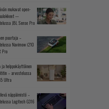
tävän mukavat open-
uulokkeet —
telussa JBL Sense Pro
inen puurtaja –
telussa Navimow i210
R Pro
 ja helppokäyttöinen
ititin – arvostelussa
5 Ultra
levä näppäimistö –
telussa Logitech G316