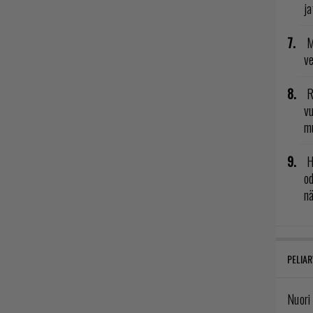
ja
M
v
R
vu
mu
H
od
n
PELIAR
Nuori