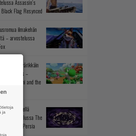
telussa Assassin’s
 Black Flag Resynced
usromua ilmakehän
ltä – arvostelussa
Fox
istötiedon värikkäin
okokonaisuus –
telussa Yoshi and the
rious Book
sen
tietoja
n prinssi siellä
 ja
aa – arvostelussa The
 Prince of Persia
toja