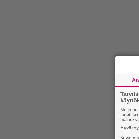
Ar
Tarvit
käytt
Me ja huo
tarjotak
mainoksi
Hyväksym
Käytämme 