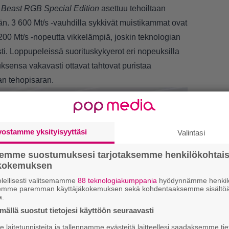
 Beast RGB Special Edition
asettuu tehoiltaan
. 3 600 Mt/s -vauhdilla sykkivät muistikammat ovat
00 Mt/s -nopeutta vikkelämpiä, joskin teknologian
i. Loppupeleissä suorituskykyerot eri nopeuksilla
ksensa vakavasti ottavat tahtovat puristaa
an tehopisaran.
vostamme yksityisyyttäsi
Valintasi
semme suostumuksesi tarjotaksemme henkilökohtai
ökokemuksen
LUETU
lellisesti valitsemamme
88 teknologiakumppania
hyödynnämme henkilö
semme paremman käyttäjäkokemuksen sekä kohdentaaksemme sisältöä
U
a.
ällä suostut tietojesi käyttöön seuraavasti
N
laitetunnisteita ja tallennamme evästeitä laitteellesi saadaksemme tie