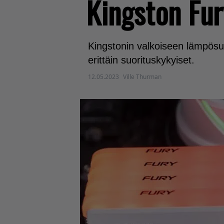
Kingston Fur
Kingstonin valkoiseen lämpösu
erittäin suorituskykyiset.
12.05.2023
Ville Thurman