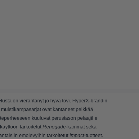
elusta
on vierähtänyt jo hyvä tovi. HyperX-brändin
t muistikampasarjat ovat kantaneet pelkkää
oteperheeseen kuuluvat perustason pelaajille
käyttöön tarkoitetut
Renegade
-kammat sekä
ntaisiin emolevyihin tarkoitetut
Impact
-tuotteet.