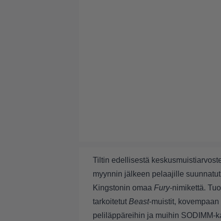
Tiltin
edellisestä keskusmuistiarvost
myynnin jälkeen pelaajille suunnatu
Kingstonin omaa
Fury
-nimikettä. Tu
tarkoitetut
Beast
-muistit, kovempaan 
peliläppäreihin ja muihin SODIMM-ka