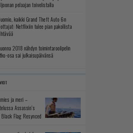
ljoonan pelaajan toivelistalla
uomio, kaikki Grand Theft Auto 6:n
ottajat: Netflixiin tulee pian pakollista
ähtävää
uonna 2018 nähdyn toimintaroolipelin
tko-osa sai julkaisupäivänsä
VIOT
 mies ja meri –
telussa Assassin’s
 Black Flag Resynced