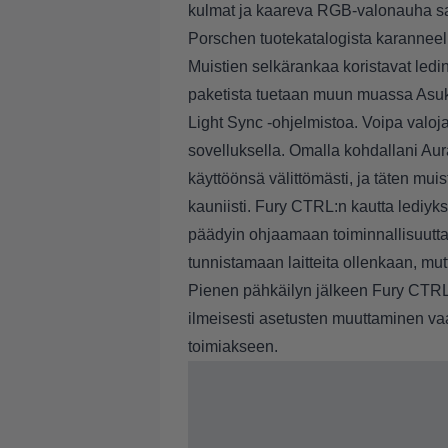
kulmat ja kaareva RGB-valonauha sa
Porschen tuotekatalogista karanneel
Muistien selkärankaa koristavat led
paketista tuetaan muun muassa Asuk
Light Sync -ohjelmistoa. Voipa valo
sovelluksella. Omalla kohdallani Aur
käyttöönsä välittömästi, ja täten muis
kauniisti. Fury CTRL:n kautta lediyk
päädyin ohjaamaan toiminnallisuutta
tunnistamaan laitteita ollenkaan, mut
Pienen pähkäilyn jälkeen Fury CTRL p
ilmeisesti asetusten muuttaminen va
toimiakseen.