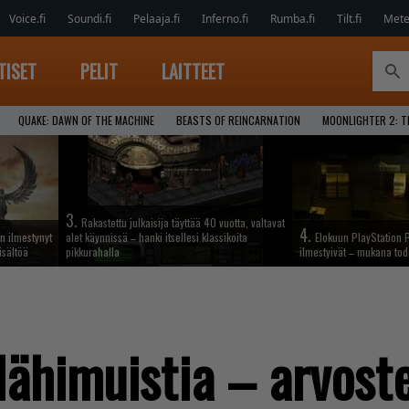
Voice.fi
Soundi.fi
Pelaaja.fi
Inferno.fi
Rumba.fi
Tilt.fi
Metel
TISET
PELIT
LAITTEET
QUAKE: DAWN OF THE MACHINE
BEASTS OF REINCARNATION
MOONLIGHTER 2: T
3.
Rakastettu julkaisija täyttää 40 vuotta, valtavat
4.
n ilmestynyt
alet käynnissä – hanki itsellesi klassikoita
Elokuun PlayStation P
isältöä
pikkurahalla
ilmestyivät – mukana tod
lähimuistia – arvost