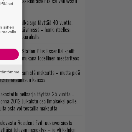
mestynyt klassikkoräiskintä sai valtavasti
. Pääset
sää sisältöä
e
akastettu julkaisija täyttää 40 vuotta,
n siihen
ltavat alet käynnissä – hanki itsellesi
uraavalla
assikoita pikkurahalla
lokuun PlayStation Plus Essential -pelit
mestyivät – mukana todellinen mestariteos
oistopeli Steamistä maksutta – mutta pidä
äytäntömme
irettä lataamisen kanssa
akastettu pelisarja täyttää 25 vuotta –
onna 2012 julkaistu osa ilmaiseksi pc:lle,
ita osia voi testailla maksutta
ulevasta Resident Evil -uusioversiosta
yttäisi tulevan menestys – jo yli kahden