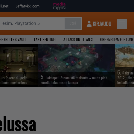
i.net
Leffatykki.com
KIRJAUDU
Etsi
HE ENDLESS VAULT
LAST SENTINEL
ATTACK ON TITAN 3
FIRE EMBLEM: FORTUNE
6.
Rakastet
5.
lus Essential -pelit
Loistopeli Steamistä maksutta – mutta pidä
2012 julkais
ellinen mestariteos
kiirettä lataamisen kanssa
testailla ma
elussa