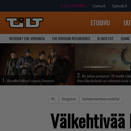
Como.fi
Episodi.fi
ETUSIVU
UU
RESIDENT EVIL VERONICA
THE DIVISION RESURGENCE
IG-NOSTOT
QUAKE
2.
No johan pomppasi: 30 vuotta sitte
1.
Ubisoftin hittipeli saapui Steamiin
klassikkoräiskintä sai valtavasti lisää s
PC
Kingston
komponenttiarvostelut
Välkehtivää 