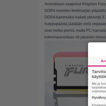
Arvosteluun saapunut
Kingston Fury
DDR4-muistien keskisarjan yläpäähän
DDR4-kammoiksi kaiketi yleisintä 3 2
huippupäästä jäädään vielä reippaast
ovat melko pieniä, mutta PC-harrastu
kokoonpanostaan irti jokaisen irtoav
Ar
Tarvit
käytt
Me ja huo
tarjotak
mainoksi
Hyväksym
Käytämme 