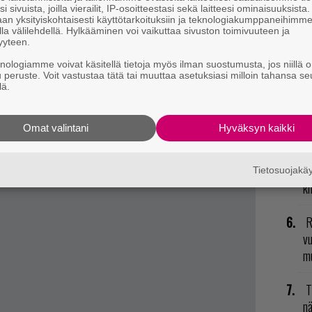
il
i sivuista, joilla vierailit, IP-osoitteestasi sekä laitteesi ominaisuuksista
li
an yksityiskohtaisesti käyttötarkoituksiin ja teknologiakumppaneihimm
la välilehdellä. Hylkääminen voi vaikuttaa sivuston toimivuuteen ja
yyteen.
R
knologiamme voivat käsitellä tietoja myös ilman suostumusta, jos niillä o
va
u peruste. Voit vastustaa tätä tai muuttaa asetuksiasi milloin tahansa se
kl
lä.
E
Omat valintani
Hyväksyn kaikki
il
L
Tietosuojak
ki
R
vu
mu
T
nä