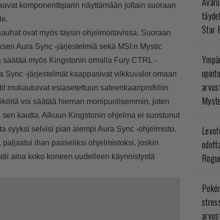
Avaru
avat komponenttiparin näyttämään joltain suoraan
täyde
le.
Star 
inauhat ovat myös täysin ohjelmoitavissa. Suoraan
sen Aura Sync -järjestelmiä sekä MSI:n Mystic
Ympär
ja säätää myös Kingstonin omalla Fury CTRL -
opint
a Sync -järjestelmät kaappasivat vilkkuvalot omaan
arvos
tit mukautuivat esiasetettuun sateenkaariprofiiliin
Myste
siköitä voi säätää hieman monipuolisemmin, joten
 sen kautta. Alkuun Kingstonin ohjelma ei suostunut
Levoto
ta syyksi selvisi pian aiempi Aura Sync -ohjelmisto.
odott
aljastui ihan passeliksi ohjelmistoksi, joskin
Rogue
atii aina koko koneen uudelleen käynnistystä
Poké
stres
arvos