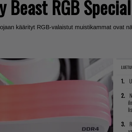
y Beast RGB Special
ojaan käärityt RGB-valaistut muistikammat ovat nä
LUETU
U
N
il
li
R
va