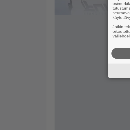
esimerkiks
tutustuma
seuraaval
käytettäv
Jotkin te
oikeutett
välilehdel