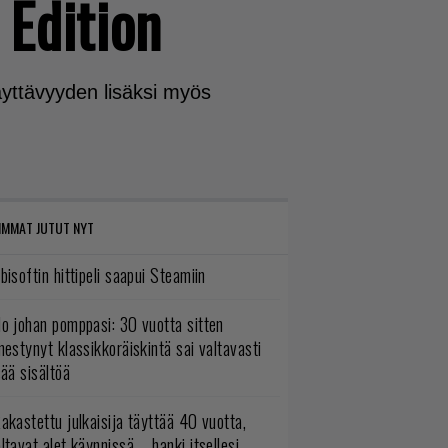
 Edition
yttävyyden lisäksi myös
IMMAT JUTUT NYT
bisoftin hittipeli saapui Steamiin
o johan pomppasi: 30 vuotta sitten
mestynyt klassikkoräiskintä sai valtavasti
sää sisältöä
akastettu julkaisija täyttää 40 vuotta,
ltavat alet käynnissä – hanki itsellesi