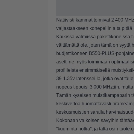
Natiivisti kammat toimivat 2 400 MHz
valjastaakseen konepellin alta pitää
Kaikissa valmiissa pakettikoneissa tuke
välttämättä ole, joten tämä on syytä
budjettikoneen
B550-PLUS-pohjainen
asetti ne myös toimimaan optimaalisil
profiileista ensimmäisellä muistiyks
39-1.35v-latensseilla, jotka ovat täll
nopeus tippuisi 3 000 MHz:iin, mutta l
Tämän kyseisen muistikampaparin tä
keskivertoa huomattavasti prameampi
keskusmuistien saralla harvinaisuude
Kokonaan valkoisen sävyihin tähtäävä
“kuuminta hottia”, ja tältä osin tuote