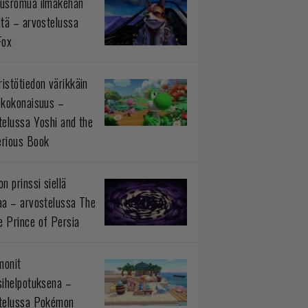
usromua ilmakehän
ltä – arvostelussa
Fox
istötiedon värikkäin
okokonaisuus –
telussa Yoshi and the
rious Book
n prinssi siellä
aa – arvostelussa The
 Prince of Persia
monit
sihelpotuksena –
telussa Pokémon